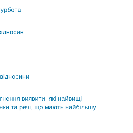
турбота
відносин
 відносини
агнення виявити, які найвищі
нки та речі, що мають найбільшу