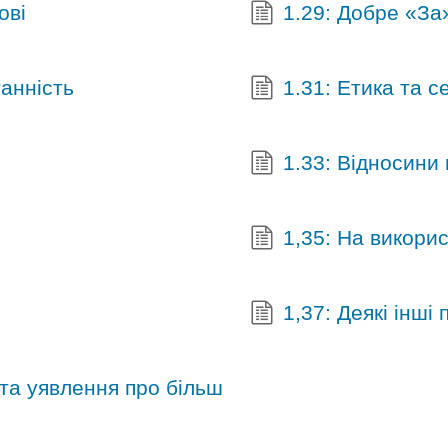
ові
1.29: Добре «За
танність
1.31: Етика та с
1.33: Відносини 
1,35: На викори
1,37: Деякі інші
 та уявлення про більш