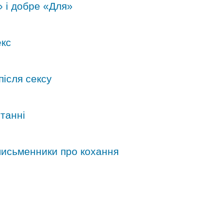
» і добре «Для»
екс
після сексу
станні
 письменники про кохання