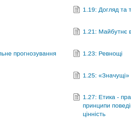
1.19: Догляд та 
1.21: Майбутнє 
альне прогнозування
1.23: Ревнощі
1.25: «Значущі»
1.27: Етика - пр
принципи поведі
цінність