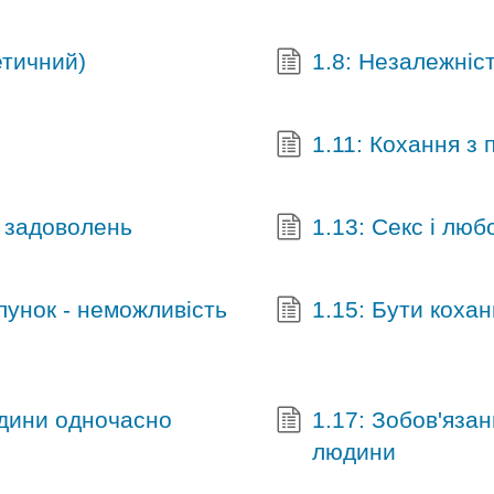
етичний)
1.8: Незалежніст
1.11: Кохання з
) задоволень
1.13: Секс і люб
ілунок - неможливість
1.15: Бути коха
юдини одночасно
1.17: Зобов'язан
людини