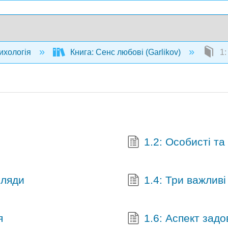
ихологія
Книга: Сенс любові (Garlikov)
1:
1.2: Особисті та
гляди
1.4: Три важливі
я
1.6: Аспект зад