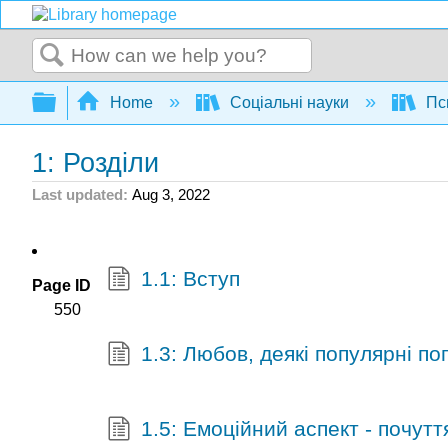
Search
Expand/collapse global hierarchy
Home
Соціальні науки
Пс
1: Розділи
Last updated
Aug 3, 2022
1.1: Вступ
Page ID
550
1.3: Любов, деякі популярні по
1.5: Емоційний аспект - почутт