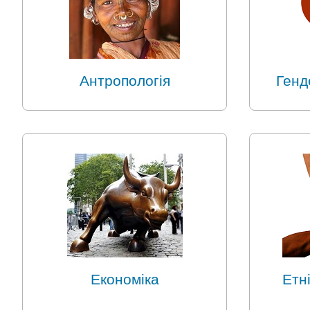
Антропологія
Генд
Економіка
Етн