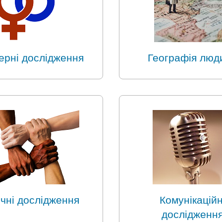
ерні дослідження
Географія люд
ічні дослідження
Комунікаційн
дослідженн