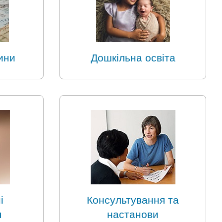
ини
Дошкільна освіта
і
Консультування та
я
настанови