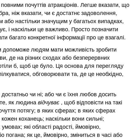
повними почуттів атракціонів. Легше вказати, що
обра, ніж вказати, чи є достатнє задоволення,
им або настільки значущим у багатьох випадках,
кує, і наскільки це важливо. Просто позначити
ати багато конкретної інформації про це взагалі.
 чи допоможе людям мати можливість зробити
ви, де на різних сходах або безперервних
хотіли б, щоб це було. Ця основа для перегляду
пілкуватися, обговорювати та, де це необхідно,
 достатньо чи ні; або чи є їхня любов досить
 те, як людина
відчуває
, щоб відповісти на такі
почуття потягу; в яких сферах; в яких сферах
 кожен коханець; наскільки вони сильні;
умовах; які області радості, ймовірно,
погана; як це, ймовірно, зміниться в часі або