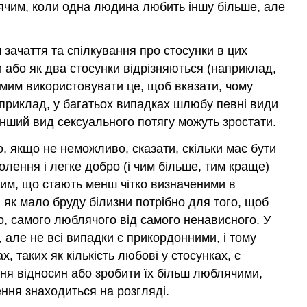
лячим, коли одна людина любить іншу більше, але
зачаття та спілкування про стосунки в цих
и або як два стосунки відрізняються (наприклад,
амим використовувати це, щоб вказати, чому
приклад, у багатьох випадках шлюбу певні види
інший вид сексуального потягу можуть зростати.
ко, якщо не неможливо, сказати, скільки має бути
олення і легке добро (і чим більше, тим краще)
 тим, що стають менш чітко визначеними в
 як мало бруду білизни потрібно для того, щоб
го, самого люблячого від самого ненависного. У
 але не всі випадки є прикордонними, і тому
, таких як кількість любові у стосунках, є
ня відносин або зробити їх більш люблячими,
ння знаходиться на розгляді.