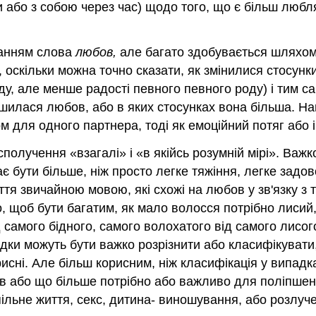
ми або з собою через час) щодо того, що є більш люб
ванням слова
любов,
але багато здобувається шляхом 
, оскільки можна точно сказати, як змінилися стосунк
ду, але менше радості певного певного роду) і тим с
шилася любов, або в яких стосунках вона більша. На
м для одного партнера, тоді як емоційний потяг або 
сполучення «взагалі» і «в якійсь розумній мірі». Важ
є бути більше, ніж просто легке тяжіння, легке задов
яття звичайною мовою, які схожі на любов у зв'язку з
, щоб бути багатим, як мало волосся потрібно лисий,
ід самого бідного, самого волохатого від самого лисо
дки можуть бути важко розрізнити або класифікувати,
исні. Але більш корисним, ніж класифікація у випадках
в або що більше потрібно або важливо для поліпшен
ільне життя, секс, дитина- виношування, або розлуче