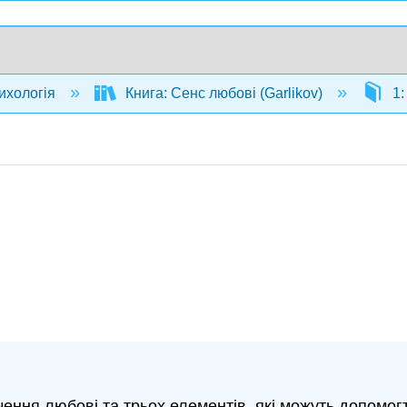
ихологія
Книга: Сенс любові (Garlikov)
1:
ення любові та трьох елементів, які можуть допомогт