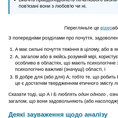
пов'язані вони з любов'ю чи ні.
Перегляньте це
відео
аб
З попередніми розділами про почуття, задоволенн
A має сильні почуття тяжіння в цілому, або в як
A, загалом або в якійсь розумній мірі, корист
особливо в областях, що мають психологічне з
психологічно важливі (значущі) області, і
B добре для (або для) A; тобто те, що робить
це є достатнім твердженням етичного змісту л
Сказати тоді, що А і Б люблять
один одного
, оз
загалом, що вони задовольняють (або насолоджу
Деякі зауваження щодо аналізу