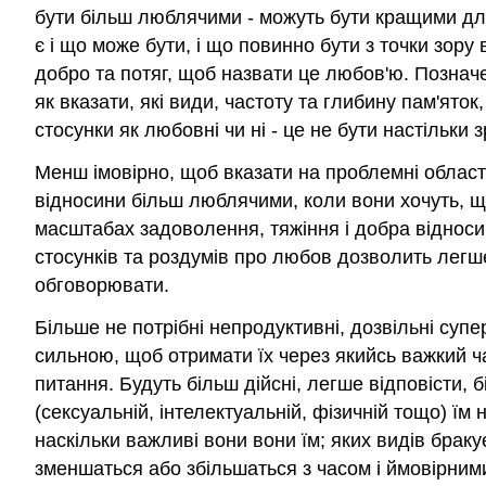
бути більш люблячими - можуть бути кращими для
є і що може бути, і що повинно бути з точки зору 
добро та потяг, щоб назвати це любов'ю. Позначе
як вказати, які види, частоту та глибину пам'ято
стосунки як любовні чи ні - це не бути настільки
Менш імовірно, щоб вказати на проблемні област
відносини більш люблячими, коли вони хочуть, щ
масштабах задоволення, тяжіння і добра відносин
стосунків та роздумів про любов дозволить легше
обговорювати.
Більше не потрібні непродуктивні, дозвільні супе
сильною, щоб отримати їх через якийсь важкий ч
питання. Будуть більш дійсні, легше відповісти, 
(сексуальній, інтелектуальній, фізичній тощо) їм
наскільки важливі вони вони їм; яких видів браку
зменшаться або збільшаться з часом і ймовірними