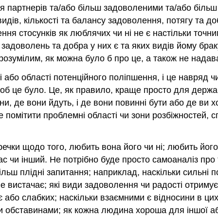
 партнерів та/або більш задоволеними та/або більш 
видів, кількості та балансу задоволення, потягу та д
ння стосунків як люблячих чи ні не є настільки точн
к, задоволень та добра у них є та яких видів йому бра
 зрозумілим, як можна було б про це, а також не надав
і або області потенційного поліпшення, і це навряд
об це було. Це, як правило, краще просто для держа
и, де вони йдуть, і де вони повинні бути або де ви 
 помітити проблемні області чи зони розбіжностей, с
речки щодо того, любить вона його чи ні; любить його
ас чи інший. Не потрібно буде просто самоаналіз про
більш плідні запитання; наприклад, наскільки сильні 
 не вистачає; які види задоволення чи радості отримує
є або слабких; наскільки взаємними є відносини в цих 
 обставинами; як кожна людина хороша для іншої або 