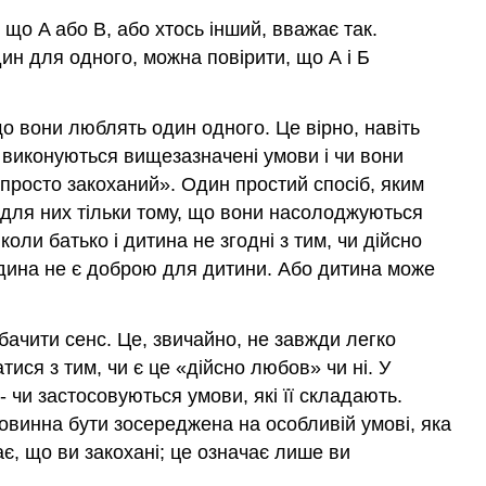
, що A або B, або хтось інший, вважає так.
ин для одного, можна повірити, що А і Б
що вони люблять один одного. Це вірно, навіть
 виконуються вищезазначені умови і чи вони
я просто закоханий». Один простий спосіб, яким
 для них тільки тому, що вони насолоджуються
оли батько і дитина не згодні з тим, чи дійсно
людина не є доброю для дитини. Або дитина може
обачити сенс. Це, звичайно, не завжди легко
ися з тим, чи є це «дійсно любов» чи ні. У
 чи застосовуються умови, які її складають.
повинна бути зосереджена на особливій умові, яка
ає, що ви закохані; це означає лише ви