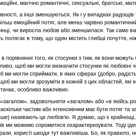
оційні, магічно романтичні, сексуальні, братські, матер
вності, а інші зменшуються. Як і у випадках радощів 
ільш емоційний потяг, але менш чарівно романтичний
инці, чи виросла любов або зменшилася. Так само ва
ь полягає в тому, що один містить глибші почуття, ніж
 в порівнянні того, як стосунки з тим, як вони можуть
ливо, щоб ми могли визначити стосунки як любовні чи 
 ми могли сприймати, в яких сферах (добро, радість,
б ми могли зрозуміти в кожній з цих областей, які ко
стачає, особливо важливих.
«загалом», задовольняти «загалом» або «в якійсь роз
аскільки частим або інтенсивним має бути потяг та з
ніше) називають це любов'ю. Я думаю, що є крайнощі,
нів ми можемо соромитися охарактеризувати. Тоді ід
ази, користі шкоди тут важливіша. Бо, як правило, н