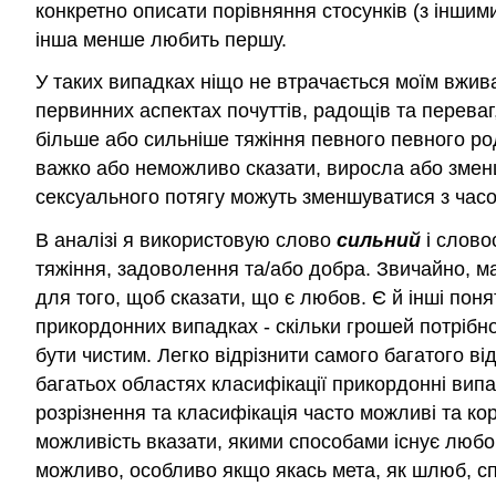
конкретно описати порівняння стосунків (з інши
інша менше любить першу.
У таких випадках ніщо не втрачається моїм вжи
первинних аспектах почуттів, радощів та переваг
більше або сильніше тяжіння певного певного ро
важко або неможливо сказати, виросла або змен
сексуального потягу можуть зменшуватися з часо
В аналізі я використовую слово
сильний
і слово
тяжіння, задоволення та/або добра. Звичайно, ма
для того, щоб сказати, що є любов. Є й інші пон
прикордонних випадках - скільки грошей потрібно
бути чистим. Легко відрізнити самого багатого в
багатьох областях класифікації прикордонні випа
розрізнення та класифікація часто можливі та кор
можливість вказати, якими способами існує любо
можливо, особливо якщо якась мета, як шлюб, сп