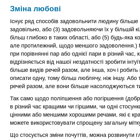
Зміна любові
Існує ряд способів задовольнити людину більше - 
задовільно, або (3) задовольняючи їх у більшій к
більш глибоко в таких області, або (5) будь-яка 
але протилежний, щодо меншого задоволення.) Мій
при порівнянні пар або однієї пари в різний час,
відрізняється від нашої нездатності зробити інту
більше видів речей разом, але інша, хоч і робит
описати одну, тому більш люблячу, ніж іншу. Або
речей разом, але вони більше насолоджуються т
Так само щодо поліпшення або погіршення (добро
в різний час кращими чи гіршими, чи одні стосунк
цінними або меншими хорошими речами, які є кра
можете використовувати спрощену загальну мітк
Що стосується зміни почуттів, можна розвинути г