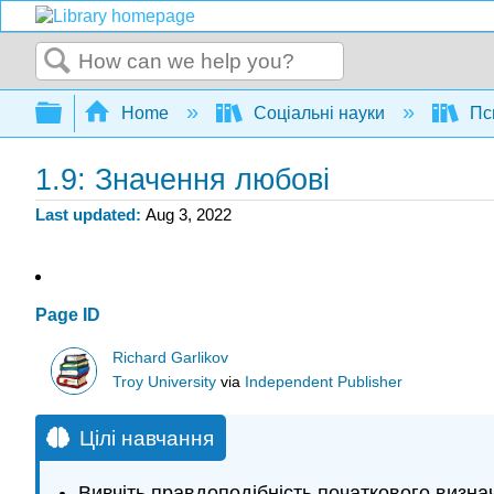
Search
Expand/collapse global hierarchy
Home
Соціальні науки
Пс
1.9: Значення любові
Last updated
Aug 3, 2022
Page ID
Richard Garlikov
Troy University
via
Independent Publisher
Цілі навчання
Вивчіть правдоподібність початкового визнач