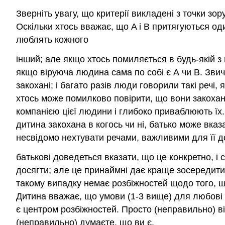
Зверніть увагу, що критерії викладені з точки зор
Оскільки хтось вважає, що A і B притягуються од
люблять кожного
інший; але якщо хтось помиляється в будь-якій з
якщо віруюча людина сама по собі є А чи В. Зви
закохані; і багато разів люди говорили такі речі
хтось може помилково повірити, що вони закохан
компанією цієї людини і глибоко приваблюють їх. 
дитина закохана в когось чи ні, батько може вка
несвідомо нехтувати речами, важливими для її д
батькові доведеться вказати, що це конкретно, і 
досягти; але це принаймні дає краще зосередитис
такому випадку немає розбіжностей щодо того, що 
Дитина вважає, що умови (1-3 вище) для любові в
є центром розбіжностей. Просто (неправильно) ві
(неправильно) думаєте, що ви є.