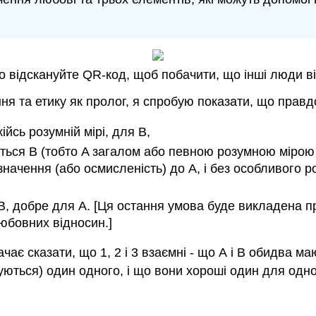
о відскануйте QR-код, щоб побачити, що інші люди в
я та етику як пролог, я спробую показати, що правдо
ійсь розумній мірі, для B,
ується B (тобто A загалом або певною розумною мірою
начення (або осмисленість) до A, і без особливого 
 B, добре для А. [Ця остання умова буде викладена п
юбовних відносин.]
начає сказати, що 1, 2 і 3 взаємні - що А і В обидва м
ються) один одного, і що вони хороші один для одно