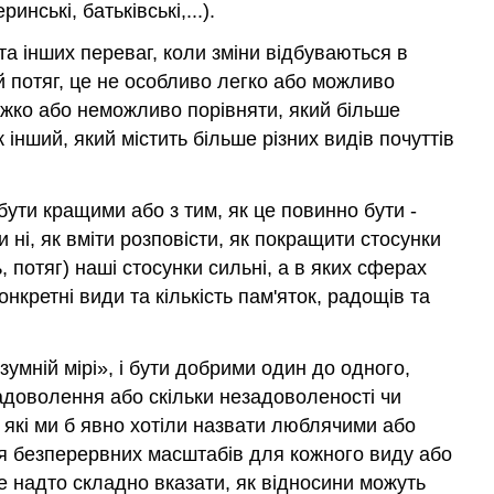
инські, батьківські,...).
та інших переваг, коли зміни відбуваються в
 потяг, це не особливо легко або можливо
жко або неможливо порівняти, який більше
 інший, який містить більше різних видів почуттів
 бути кращими або з тим, як це повинно бути -
ні, як вміти розповісти, як покращити стосунки
 потяг) наші стосунки сильні, а в яких сферах
нкретні види та кількість пам'яток, радощів та
умній мірі», і бути добрими один до одного,
адоволення або скільки незадоволеності чи
 які ми б явно хотіли назвати люблячими або
ея безперервних масштабів для кожного виду або
е надто складно вказати, як відносини можуть