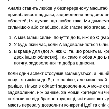
Аналіз ставить любов у безперервному масштабі 
привабливості-відрази, задоволення-невдоволен
областей; і я думаю, що любов така. Ми думаємо 
сильнішою або слабшою, або згасає або згасає. З
А має більш сильні почуття до В, ніж до С (і/аб
У будь-який час, коли A задовольняється більш
B краще для (до) А, ніж C; те, що робить B, к
двох інших областях]. Так само любов А до Б
потягу, задоволення та добра відносин.
Коли один аспект стосунків збільшується, а інши
почуття тяжіння до B, ніж раніше, але може зна
раніше. Тільки в області задоволення, A може с
задоволення, ніж раніше. За моїми критеріями чи
оскільки це відображає труднощі, які виникають у
мають перевагу дозволити конкретні ідеї та спілк