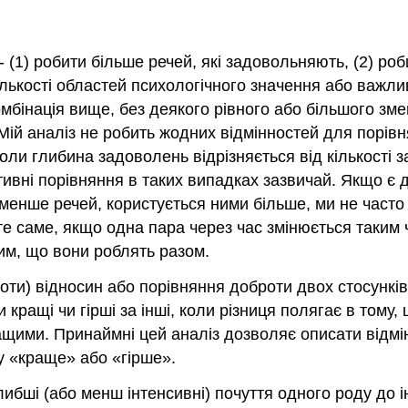
(1) робити більше речей, які задовольняють, (2) роби
ількості областей психологічного значення або важлив
комбінація вище, без деякого рівного або більшого зм
 аналіз не робить жодних відмінностей для порівнянн
 коли глибина задоволень відрізняється від кількості
їтивні порівняння в таких випадках зазвичай. Якщо є 
ь менше речей, користується ними більше, ми не част
 те саме, якщо одна пара через час змінюється таки
им, що вони роблять разом.
ти) відносин або порівняння доброти двох стосунків.
и кращі чи гірші за інші, коли різниця полягає в тому
щими. Принаймні цей аналіз дозволяє описати відмінн
у «краще» або «гірше».
либші (або менш інтенсивні) почуття одного роду до 