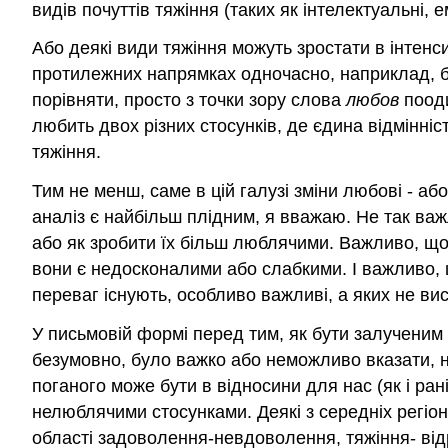
видів почуттів тяжіння (таких як інтелектуальні, ем
Або деякі види тяжіння можуть зростати в інтенси
протилежних напрямках одночасно, наприклад, б
порівняти, просто з точки зору слова
любов
поод
любить двох різних стосунків, де єдина відмінніст
тяжіння.
Тим не менш, саме в цій галузі зміни любові - або
аналіз є найбільш плідним, я вважаю. Не так важ
або як зробити їх більш люблячими. Важливо, щоб
вони є недосконалими або слабкими. І важливо, що
переваг існують, особливо важливі, а яких не ви
У письмовій формі перед тим, як бути залученим 
безумовно, було важко або неможливо вказати, н
поганого може бути в відносини для нас (як і ра
нелюблячими стосунками. Деякі з середніх регіо
області задоволення-невдоволення, тяжіння- відр