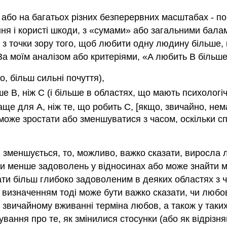
або на багатьох різних безперервних масштабах - по 
ня і користі шкоди, з «сумами» або загальними бала
з точки зору того, щоб любити одну людину більше, 
а моїм аналізом або критеріями, «A любить B більше,
о, більш сильні почуття),
е B, ніж C (і більше в областях, що мають психологі
раще для A, ніж те, що робить C, [якщо, звичайно, нем
 може зростати або зменшуватися з часом, оскільки с
й зменшується, то, можливо, важко сказати, виросла 
йти менше задоволень у відносинах або може знайти м
тати більш глибоко задоволеним в деяких областях з 
 визначенням тоді може бути важко сказати, чи любо
 звичайному вживанні терміна любов, а також у таких 
ування про те, як змінилися стосунки (або як відрізня