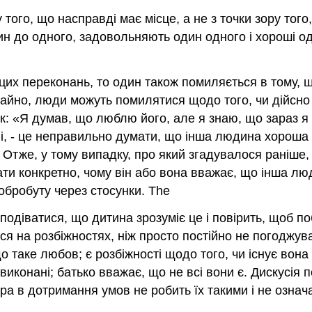
у того, що насправді має місце, а не з точки зору того
ин до одного, задовольняють один одного і хороші од
 цих переконань, то один також помиляється в тому, 
чайно, люди можуть помилятися щодо того, чи дійсно
, як: «Я думав, що люблю його, але я знаю, що зараз 
і, - це неправильно думати, що інша людина хороша
Отже, у тому випадку, про який згадувалося раніше, к
зати конкретно, чому він або вона вважає, що інша 
обробуту через стосунки. The
сподіватися, що дитина зрозуміє це і повірить, щоб п
я на розбіжностях, ніж просто постійно не погоджуват
таке любов; є розбіжності щодо того, чи існує вона -
иконані; батько вважає, що не всі вони є. Дискусія 
ра в дотримання умов не робить їх такими і не означ