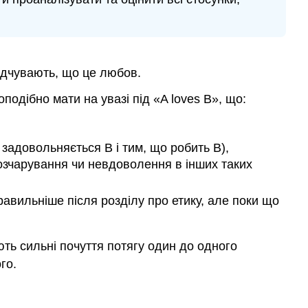
навчання
Деякі
зауваження
щодо
аналізу
ідчувають, що це любов.
Зміна
любові
подібно мати на увазі під «A loves B», що:
Універсальність
цього
аналізу
 задовольняється B і тим, що робить B),
розчарування чи невдоволення в інших таких
Ключові
виноси
Ключові
равильніше після розділу про етику, але поки що
умови
Рецензування
ають сильні почуття потягу один до одного
питань
го.