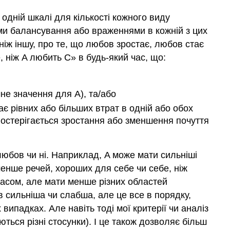
одній шкалі для кількості кожного виду
ми балансування або враженнями в кожній з цих
ніж іншу, про те, що любов зростає, любов стає
 ніж A любить C» в будь-який час, що:
чне значення для A), та/або
ає рівних або більших втрат в одній або обох
постерігається зростання або зменшення почуття
любов чи ні. Наприклад, A може мати сильніші
енше речей, хороших для себе чи себе, ніж
часом, але мати менше різних областей
в сильніша чи слабша, але це все в порядку,
випадках. Але навіть тоді мої критерії чи аналіз
ються різні стосунки). І це також дозволяє більш