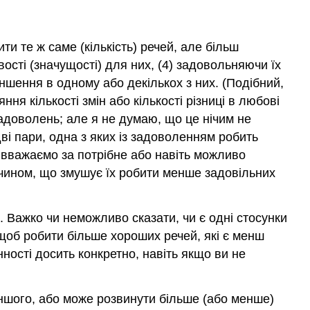
ти те ж саме (кількість) речей, але більш
ості (значущості) для них, (4) задовольняючи їх
еншення в одному або декількох з них. (Подібний,
я кількості змін або кількості різниці в любові
 задоволень; але я не думаю, що це нічим не
дві пари, одна з яких із задоволенням робить
о вважаємо за потрібне або навіть можливо
м чином, що змушує їх робити менше задовільних
 Важко чи неможливо сказати, чи є одні стосунки
, щоб робити більше хороших речей, які є менш
ості досить конкретно, навіть якщо ви не
іншого, або може розвинути більше (або менше)