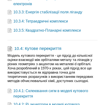
електронів
10.3.3: Енергія стабілізації поля ліганду
10.3.4: Тетраедричні комплекси
10.3.5: Квадратно-Планарні комплекси
10.4: Кутове перекриття
Модель кутового перекриття - це підхід до кількісної
оцінки взаємодії між орбіталями металу та лігандів у
різних геометріях з акцентом на металеві d орбіталі.
Хоча розроблений в 1970-х роках, цей підхід все ще
використовується як відправна точка для
теоретичних розрахунків з використанням передових
методів обчислювальної хімії, доступних сьогодні.
10.4.1: Склеювання сигм в моделі кутового
перекриття
10.4.2: Pi акцептори в моделі кутового