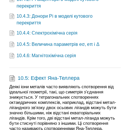
перекриття
10.4.3: Донори Pi в моделі кутового
перекриття
10.4.4: Спектрохімічна серія
10.4.5: Величина параметрів eσ, eπ і Δ
10.4.6: Магнітохімічна серія
10.5: Ефект Яна-Теллера
Деякі іони металів часто виявляють спотворення від
ідеальної геометрії, такі, що симетрія з'єднання
знижується. У тетрагональних спотвореннях
октаедричних комплексів, наприклад, відстані метал-
лігандного зв'язку двох осьових лігандів можуть бути
значно більшими, ніж відстані екваторіальних
лігандів. Крім того, дві відстані метал-ліганда можуть
бути стиснуті порівняно з іншими. Ці спотворення
часто називають спотвореннями Яна-Теллера.