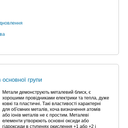
відновлення
ова
в основної групи
Метали демонструють металевий блиск, є
хорошими провідниками електрики та тепла, дуже
ковкі та пластичні. Такі властивості характерні
для об'ємних металів, хоча визначення атомів
або іонів металів не є простим. Металеві
елементи утворюють основні оксиди або
гідроксиди в ступенях окислення +1 або +2 і