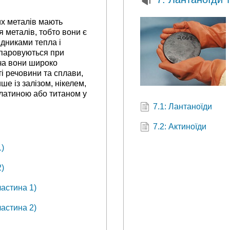
их металів мають
я металів, тобто вони є
дниками тепла і
випаровуються при
ча вони широко
і речовини та сплави,
е із залізом, нікелем,
платиною або титаном у
7.1: Лантаноїди
7.2: Актиноїди
1)
2)
частина 1)
частина 2)