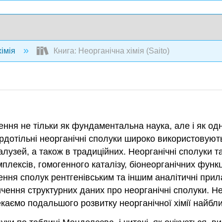
хімія
Книга: Неорганічна хімія (Saito)
ення не тільки як фундаментальна наука, але і як о
рдотільні неорганічні сполуки широко використовують
галузей, а також в традиційних. Неорганічні сполуки т
плексів, гомогенного каталізу, біонеорганічних фун
чення сполук рентгенівським та іншим аналітичні при
ення структурних даних про неорганічні сполуки. Н
чекаємо подальшого розвитку неорганічної хімії найб