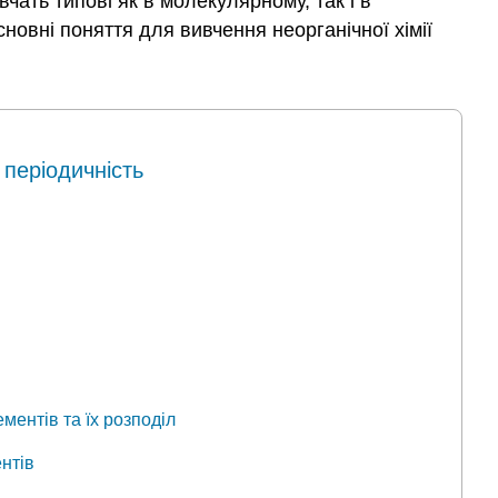
вчать типові як в молекулярному, так і в
сновні поняття для вивчення неорганічної хімії
 періодичність
ментів та їх розподіл
ентів