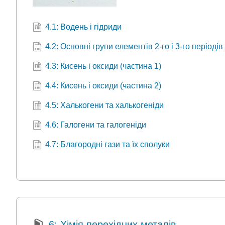
4.1: Водень і гідриди
4.2: Основні групи елементів 2-го і 3-го періодів
4.3: Кисень і оксиди (частина 1)
4.4: Кисень і оксиди (частина 2)
4.5: Халькогени та халькогеніди
4.6: Галогени та галогеніди
4.7: Благородні гази та їх сполуки
6: Хімія перехідних металів