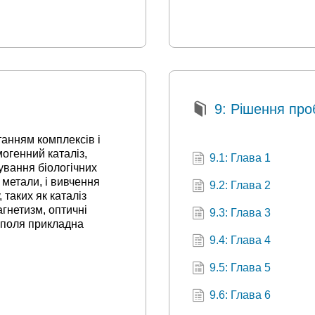
9: Рішення пр
танням комплексів і
огенний каталіз,
9.1: Глава 1
сування біологічних
 метали, і вивчення
9.2: Глава 2
 таких як каталіз
агнетизм, оптичні
9.3: Глава 3
і поля прикладна
9.4: Глава 4
9.5: Глава 5
9.6: Глава 6