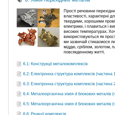
Прості речовини перехідн
властивості, характерні дл
твердими, хорошими прові
електрики, і плавиться і 
високих температурах. Хо
використовуються як прост
ми зазвичай стикаємося лиш
міддю, сріблом, золотом, 
повсякденному житті.
6.1: Конструкції металокомплексів
6.2: Електронна структура комплексів (частина 
6.3: Електронна структура комплексів (частина 
6.4: Металоорганічна хімія d блокових металів (
6.5: Металоорганічна хімія d блокових металів (
6.6: Реакції комплексів