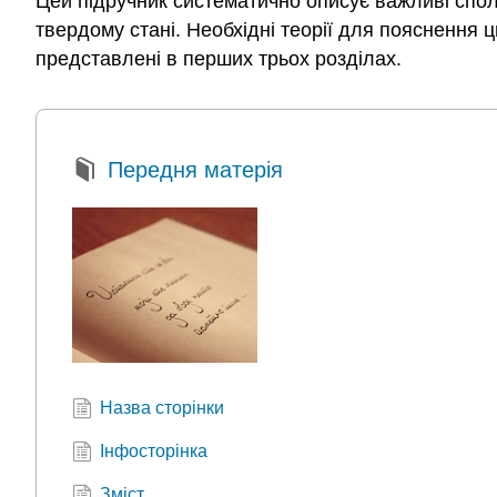
Цей підручник систематично описує важливі сполук
твердому стані. Необхідні теорії для пояснення ц
представлені в перших трьох розділах.
Передня матерія
Назва сторінки
Інфосторінка
Зміст