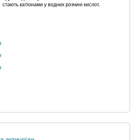
стають катіонами у водних розчині кислот.
и
и
и
та актиноїди