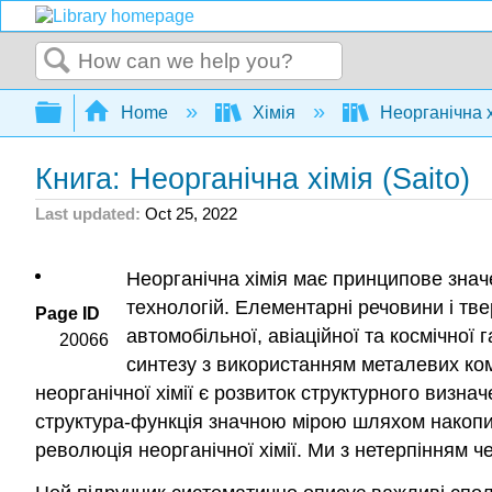
Search
Expand/collapse global hierarchy
Home
Хімія
Неорганічна 
Книга: Неорганічна хімія (Saito)
Last updated
Oct 25, 2022
Неорганічна хімія має принципове знач
технологій. Елементарні речовини і тве
Page ID
автомобільної, авіаційної та космічної 
20066
синтезу з використанням металевих ком
неорганічної хімії є розвиток структурного визна
структура-функція значною мірою шляхом накопич
революція неорганічної хімії. Ми з нетерпінням 