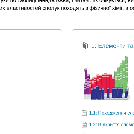
и по таблиці Менделєєва, і читачі, як очікується, ви
их властивостей сполук походять з фізичної хімії, а о
1: Елементи та
1.1: Походження еле
1.2: Відкриття елем