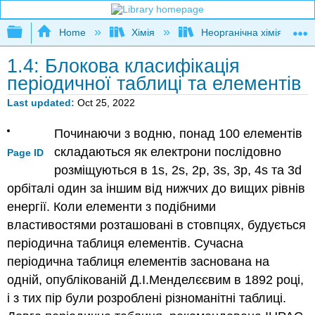
Expand/collapse global hierarchy
Home
Хімія
Неорганічна хімія
1.4: Блокова класифікація
періодичної таблиці та елементів
Last updated
Oct 25, 2022
Починаючи з водню, понад 100 елементів
складаються як електрони послідовно
Page ID
розміщуються в 1s, 2s, 2p, 3s, 3p, 4s та 3d
орбіталі один за іншим від нижчих до вищих рівнів
енергії. Коли елементи з подібними
властивостями розташовані в стовпцях, будується
періодична таблиця елементів. Сучасна
періодична таблиця елементів заснована на
одній, опублікованій Д.І.Менделєєвим в 1892 році,
і з тих пір були розроблені різноманітні таблиці.