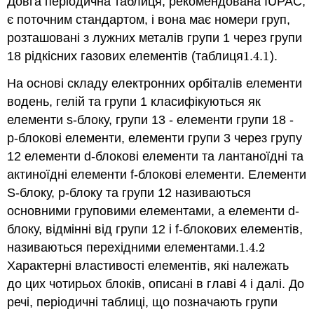
Довга періодична таблиця, рекомендована IUPAC,
є поточним стандартом, і вона має номери груп,
розташовані з лужних металів групи 1 через групи
18 рідкісних газових елементів (таблиця
1.4.
1
).
1.4.
1
На основі складу електронних орбіталів елементи
водень, гелій та групи 1 класифікуються як
елементи s-блоку, групи 13 - елементи групи 18 -
p-блокові елементи, елементи групи 3 через групу
12 елементи d-блокові елементи та лантаноїдні та
актиноїдні елементи f-блокові елементи. Елементи
S-блоку, p-блоку та групи 12 називаються
основними груповими елементами, а елементи d-
блоку, відмінні від групи 12 і f-блокових елементів,
називаються перехідними елементами.
1.4.
2
1.4.
2
Характерні властивості елементів, які належать
до цих чотирьох блоків, описані в главі 4 і далі. До
речі, періодичні таблиці, що позначають групи