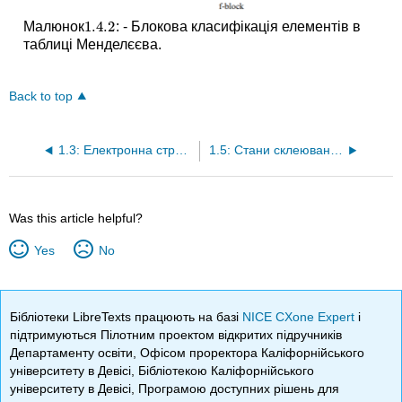
1.4.
2
Малюнок
: - Блокова класифікація елементів в
1.4.
2
таблиці Менделєєва.
Back to top
1.3: Електронна структура елементів
1.5: Стани склеювання елементів
Was this article helpful?
Yes
No
Бібліотеки LibreTexts працюють на базі
NICE CXone Expert
і
підтримуються Пілотним проектом відкритих підручників
Департаменту освіти, Офісом проректора Каліфорнійського
університету в Девісі, Бібліотекою Каліфорнійського
університету в Девісі, Програмою доступних рішень для