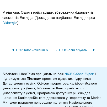
Мініатюра: Один з найстаріших збережених фрагментів
елементів Евкліда. (Громадське надбання; Евклід через
Вікіпедію
)
1.20: Класифікація багатокутників у координатній площині
2.1: Основні візуальні шаблони
Бібліотеки LibreTexts працюють на базі
NICE CXone Expert
і
підтримуються Пілотним проектом відкритих підручників
Департаменту освіти, Офісом проректора Каліфорнійського
університету в Девісі, Бібліотекою Каліфорнійського
університету в Девісі, Програмою доступних рішень для
навчання Каліфорнійського державного університету та Merlot.
Ми також визнаємо попередню підтримку Національного