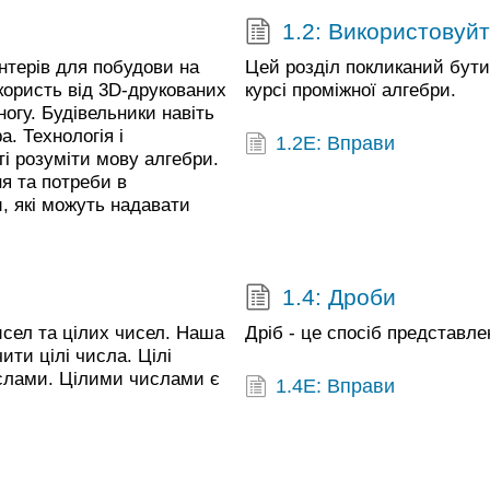
1.2: Використовуй
нтерів для побудови на
Цей розділ покликаний бути
користь від 3D-друкованих
курсі проміжної алгебри.
огу. Будівельники навіть
. Технологія і
1.2E: Вправи
і розуміти мову алгебри.
я та потреби в
, які можуть надавати
1.4: Дроби
сел та цілих чисел. Наша
Дріб - це спосіб представле
ти цілі числа. Цілі
ислами. Цілими числами є
1.4E: Вправи