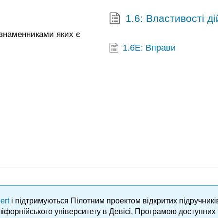
1.6: Властивості д
 знаменниками яких є
1.6E: Вправи
ert
і підтримуються Пілотним проектом відкритих підручник
аліфорнійського університету в Девісі, Програмою доступни