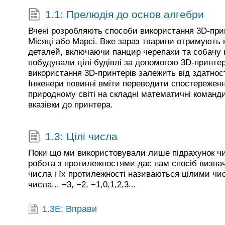
1.1: Прелюдія до основ алгебри
Вчені розробляють способи використання 3D-при
Місяці або Марсі. Вже зараз тварини отримують 
деталей, включаючи панцир черепахи та собачу н
побудували цілі будівлі за допомогою 3D-принтера
використання 3D-принтерів залежить від здатност
Інженери повинні вміти переводити спостереженн
природному світі на складні математичні команди
вказівки до принтера.
1.3: Цілі числа
Поки що ми використовували лише підрахунок чи
робота з протилежностями дає нам спосіб визначи
числа і їх протилежності називаються цілими ч
числа... −3, −2, −1,0,1,2,3...
1.3E: Вправи