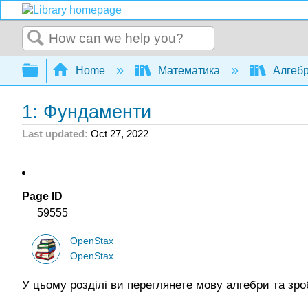
Search
Expand/collapse global hierarchy
Home
Математика
Алгеб
1: Фундаменти
Last updated
Oct 27, 2022
Page ID
59555
OpenStax
OpenStax
У цьому розділі ви переглянете мову алгебри та зр