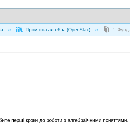
ра
Проміжна алгебра (OpenStax)
1: Фунд
обите перші кроки до роботи з алгебраїчними поняттями.