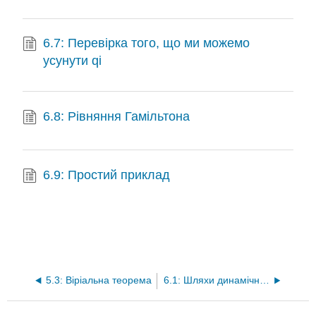
6.7: Перевірка того, що ми можемо
усунути qi
6.8: Рівняння Гамільтона
6.9: Простий приклад
5.3: Віріальна теорема
6.1: Шляхи динамічної системи в конфігураційному просторі та просторі станів