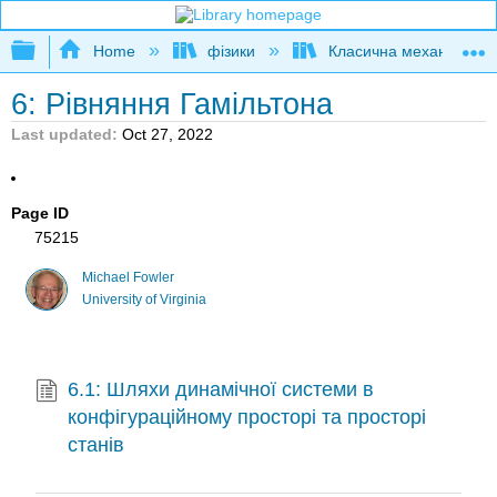
Expand/collapse global hierarchy
Home
фізики
Класична механіка
6: Рівняння Гамільтона
Last updated
Oct 27, 2022
Page ID
75215
Michael Fowler
University of Virginia
6.1: Шляхи динамічної системи в
конфігураційному просторі та просторі
станів