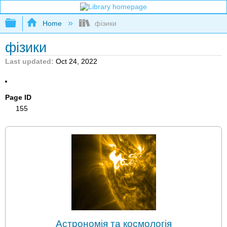
Expand/collapse global hierarchy
Home
фізики
фізики
Last updated
Oct 24, 2022
Page ID
155
Астрономія та космологія