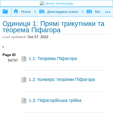
Expand/collapse global hierarchy
Home
Доколеджна освіта
Математи
Одиниця 1: Прямі трикутники та
теорема Піфагора
Last updated
Oct 27, 2022
Page ID
1.1: Теорема Піфагора
54737
1.2: Конверс теореми Піфагора
1.3: Піфагорійська трійка