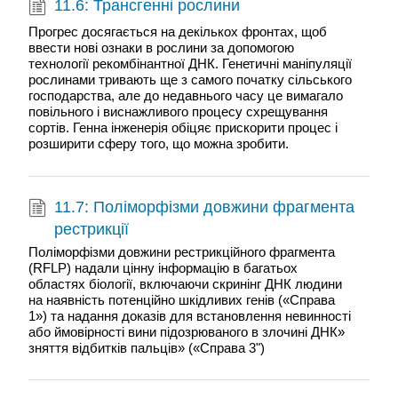
11.6: Трансгенні рослини
Прогрес досягається на декількох фронтах, щоб
ввести нові ознаки в рослини за допомогою
технології рекомбінантної ДНК. Генетичні маніпуляції
рослинами тривають ще з самого початку сільського
господарства, але до недавнього часу це вимагало
повільного і виснажливого процесу схрещування
сортів. Генна інженерія обіцяє прискорити процес і
розширити сферу того, що можна зробити.
11.7: Поліморфізми довжини фрагмента
рестрикції
Поліморфізми довжини рестрикційного фрагмента
(RFLP) надали цінну інформацію в багатьох
областях біології, включаючи скринінг ДНК людини
на наявність потенційно шкідливих генів («Справа
1») та надання доказів для встановлення невинності
або ймовірності вини підозрюваного в злочині ДНК»
зняття відбитків пальців» («Справа 3")