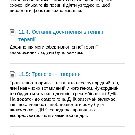
схоже, кілька генів повинні діяти узгоджено, щоб
виробляти фенотип захворювання.
11.4: Останні досягнення в генній
терапії
Досягнення мети ефективної генної терапії
захворювань людини було важким.
11.5: Трансгенні тварини
Трансгенна тварина - це та, яка несе чужорідний ген,
який навмисно вставлений у його геном. Чужорідний
ген будується за методологією рекомбінантної ДНК.
На додаток до самого гена, ДНК зазвичай включає
інші послідовності, щоб дозволити йому бути
включеною в ДНК господаря і правильно
експресуватися клітинами господаря.