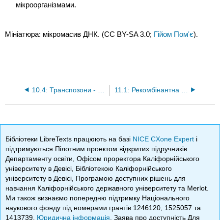
мікроорганізмами.
Мініатюра: мікромасив ДНК. (CC BY-SA 3.0;
Гійом Пом'є
).
10.4: Транспозони - «стрибаючі гени»
11.1: Рекомбінантна ДНК та клонування генів
Бібліотеки LibreTexts працюють на базі
NICE CXone Expert
і
підтримуються Пілотним проектом відкритих підручників
Департаменту освіти, Офісом проректора Каліфорнійського
університету в Девісі, Бібліотекою Каліфорнійського
університету в Девісі, Програмою доступних рішень для
навчання Каліфорнійського державного університету та Merlot.
Ми також визнаємо попередню підтримку Національного
наукового фонду під номерами грантів 1246120, 1525057 та
1413739.
Юридична інформація
. Заява про доступність Для