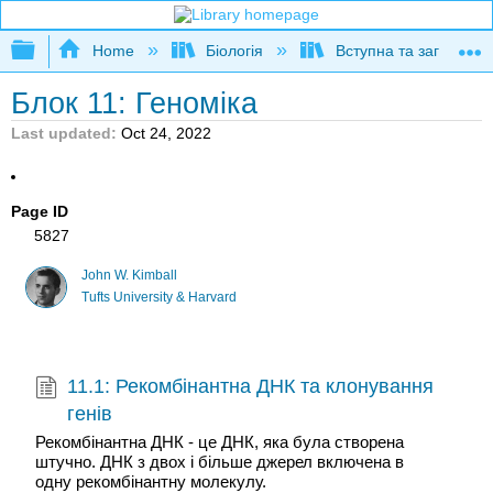
Expand/collapse global hierarchy
Home
Біологія
Вступна та загальна б
Блок 11: Геноміка
Last updated
Oct 24, 2022
Page ID
5827
John W. Kimball
Tufts University & Harvard
11.1: Рекомбінантна ДНК та клонування
генів
Рекомбінантна ДНК - це ДНК, яка була створена
штучно. ДНК з двох і більше джерел включена в
одну рекомбінантну молекулу.