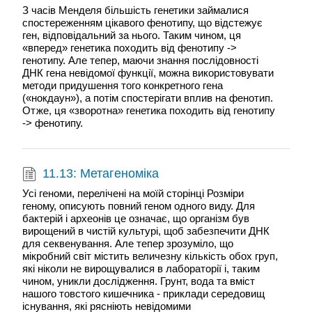
З часів Менделя більшість генетики займалися
спостереженням цікавого фенотипу, що відстежує
ген, відповідальний за нього. Таким чином, ця
«вперед» генетика походить від фенотипу ->
генотипу. Але тепер, маючи знання послідовності
ДНК гена невідомої функції, можна використовувати
методи придушення того конкретного гена
(«нокдаун»), а потім спостерігати вплив на фенотип.
Отже, ця «зворотна» генетика походить від генотипу
-> фенотипу.
11.13: Метагеноміка
Усі геноми, перелічені на моїй сторінці Розміри
геному, описують повний геном одного виду. Для
бактерій і археонів це означає, що організм був
вирощений в чистій культурі, щоб забезпечити ДНК
для секвенування. Але тепер зрозуміло, що
мікробний світ містить величезну кількість обох груп,
які ніколи не вирощувалися в лабораторії і, таким
чином, уникли дослідження. Грунт, вода та вміст
нашого товстого кишечника - приклади середовищ
існування, які рясніють невідомими