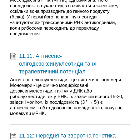
послідовність нуклеотидів називається «сенсом»,
оскільки вона призводить до генного продукту
(білка). У нормі його непарні нуклеотиди
«зчитуються» трансферними РНК антикодонами,
коли рибосома переходить до перекладу
повідомлення.
11.11: Антисенс-
олігодезоксинуклеотиди та їх
терапевтичний потенціал
Антисенс-олігонуклеотиди - це синтетичні полімери.
Мономери - це хімічно модифіковані
дезоксинуклеотиди, такі як у ДНК або
рибонуклеотиди, як у РНК. Їх зазвичай всього 15-20,
звідси і «оліго». Їх послідовність (3 ′ → 5′) є
антисенсом; тобто доповнює послідовність почуттів
молекули мРНК.
11.12: Передня та зворотна генетика