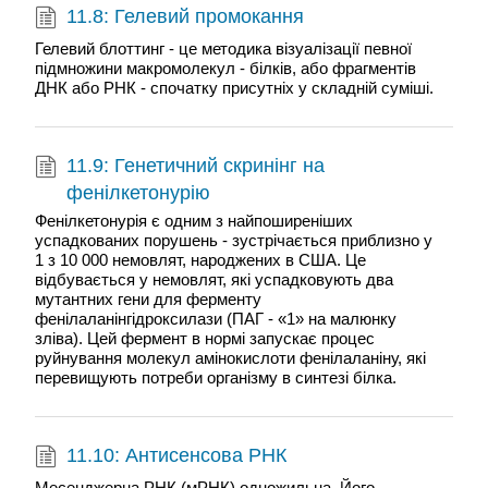
11.8: Гелевий промокання
Гелевий блоттинг - це методика візуалізації певної
підмножини макромолекул - білків, або фрагментів
ДНК або РНК - спочатку присутніх у складній суміші.
11.9: Генетичний скринінг на
фенілкетонурію
Фенілкетонурія є одним з найпоширеніших
успадкованих порушень - зустрічається приблизно у
1 з 10 000 немовлят, народжених в США. Це
відбувається у немовлят, які успадковують два
мутантних гени для ферменту
фенілаланінгідроксилази (ПАГ - «1» на малюнку
зліва). Цей фермент в нормі запускає процес
руйнування молекул амінокислоти фенілаланіну, які
перевищують потреби організму в синтезі білка.
11.10: Антисенсова РНК
Месенджерна РНК (мРНК) одножильна. Його