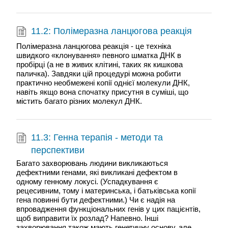
11.2: Полімеразна ланцюгова реакція
Полімеразна ланцюгова реакція - це техніка
швидкого «клонування» певного шматка ДНК в
пробірці (а не в живих клітині, таких як кишкова
паличка). Завдяки цій процедурі можна робити
практично необмежені копії однієї молекули ДНК,
навіть якщо вона спочатку присутня в суміші, що
містить багато різних молекул ДНК.
11.3: Генна терапія - методи та
перспективи
Багато захворювань людини викликаються
дефектними генами, які викликані дефектом в
одному генному локусі. (Успадкування є
рецесивним, тому і материнська, і батьківська копії
гена повинні бути дефектними.) Чи є надія на
впровадження функціональних генів у цих пацієнтів,
щоб виправити їх розлад? Напевно. Інші
захворювання також мають генетичну основу, але,