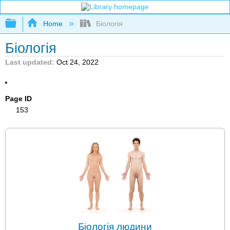
Expand/collapse global hierarchy
Home
Біологія
Біологія
Last updated
Oct 24, 2022
Page ID
153
Біологія людини