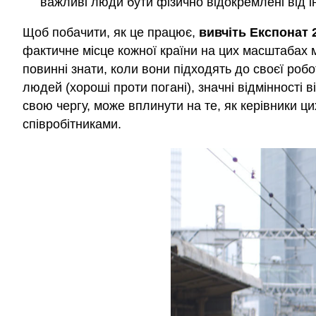
важливі люди бути фізично відокремлені від і
Щоб побачити, як це працює,
вивчіть Експонат 
фактичне місце кожної країни на цих масштабах 
повинні знати, коли вони підходять до своєї роб
людей (хороші проти погані), значні відмінності 
свою чергу, може вплинути на те, як керівники ц
співробітниками.