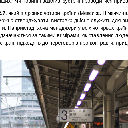
нших? Чи повинні важливі зустрічі проводитися прив
2.7
, який відрізняє чотири країни (Мексика, Німеччин
можна стверджувати, виставка дійсно служить для ви
оти. Наприклад, хоча менеджери у всіх чотирьох краї
відзначаються за такими вимірами, як ставлення люде
их країн підходять до переговорів про контракти, при