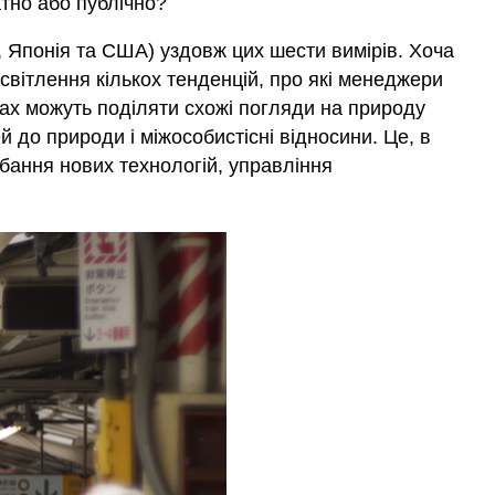
атно або публічно?
а, Японія та США) уздовж цих шести вимірів. Хоча
світлення кількох тенденцій, про які менеджери
нах можуть поділяти схожі погляди на природу
й до природи і міжособистісні відносини. Це, в
дбання нових технологій, управління