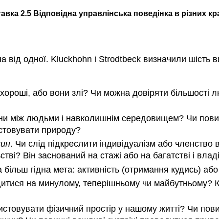
авка 2.5 Відповідна управлінська поведінка в різних кр
на від одної. Kluckhohn і Strodtbeck визначили шість в
хороші, або вони злі? Чи можна довіряти більшості л
ини між людьми і навколишнім середовищем? Чи повин
стовувати природу?
син
. Чи слід підкреслити індивідуалізм або членство
ві? Він заснований на стажі або на багатстві і влад
а більш гідна мета: активність (отримання кудись) аб
дитися на минулому, теперішньому чи майбутньому? К
ристовувати фізичний простір у нашому житті? Чи пов