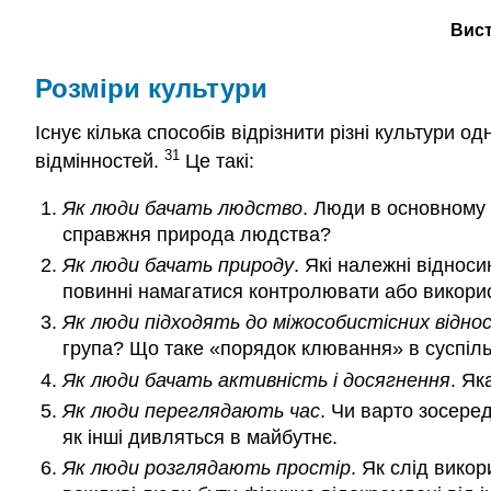
Вист
Розміри культури
Існує кілька способів відрізнити різні культури од
31
відмінностей.
Це такі:
Як люди бачать людство
. Люди в основному 
справжня природа людства?
Як люди бачать природу
. Які належні віднос
повинні намагатися контролювати або викори
Як люди підходять до міжособистісних відно
група? Що таке «порядок клювання» в суспільст
Як люди бачать активність і досягнення
. Як
Як люди переглядають час
. Чи варто зосере
як інші дивляться в майбутнє.
Як люди розглядають простір
. Як слід вико