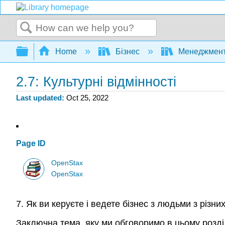
Search
Expand/collapse global hierarchy
Home
Бізнес
Менеджмен
2.7: Культурні відмінності
Last updated
Oct 25, 2022
Page ID
OpenStax
OpenStax
7. Як ви керуєте і ведете бізнес з людьми з різни
Заключна тема, яку ми обговоримо в цьому розділі