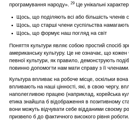
29
програмування народу».
Це унікальні характери
Щось, що поділяють всі або більшість членів 
Щось, що старші члени суспільства намагаю
Щось, що формує наш погляд на світ
Поняття культури являє собою простий спосіб зро
американську культуру. Це не означає, що кожен 
певної культури, як правило, демонструють подіб
повинно допомогти нам мати справу з її членами
Культура впливає на робоче місце, оскільки вона
впливають на наші цінності, які, в свою чергу, в
наполегливою працею (наприклад, корейська куль
етика знайшла б відображення в позитивному ста
вони можуть відчувати себе відданими своєму ро
призвело б до фактичного високого рівня роботи. 