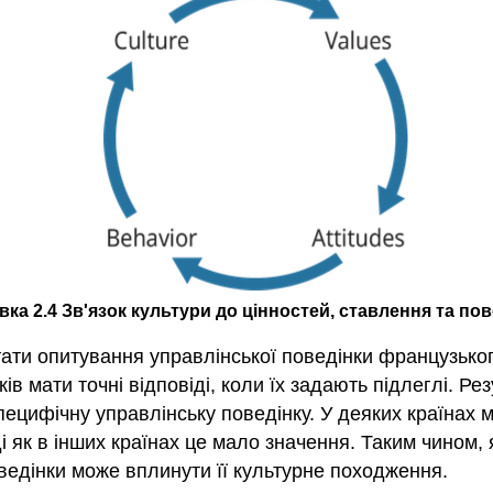
вка 2.4 Зв'язок культури до цінностей, ставлення та пов
тати опитування управлінської поведінки французьк
в мати точні відповіді, коли їх задають підлеглі. Рез
пецифічну управлінську поведінку. У деяких країнах
ді як в інших країнах це мало значення. Таким чином,
ведінки може вплинути її культурне походження.