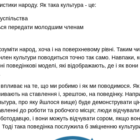
стики народу. Як така культура - це:
суспільства
ться передати молодшим членам
зуміти народ, хоча і на поверхневому рівні. Таким чи
член культури поводиться точно так само. Навпаки, к
ні поведінкові моделі, які відображають, де і як вон
.
 впливає на те, що ми робимо і як ми поводимося. Я
пливають на ставлення і, зрештою, на поведінку. Напр
тура, про яку йшлося вище) буде демонструвати цінн
вленні до роботи та робочого місця; люди відчували
ботодавцю, і вони можуть відчувати сором, якщо вони
Тоді така поведінка послужила б зміцненню культури 