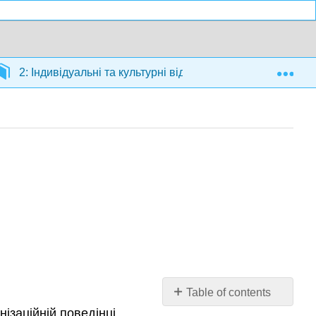
Exp
2: Індивідуальні та культурні відмінності
2.7: Ку
Table of contents
ізаційній поведінці.
Що