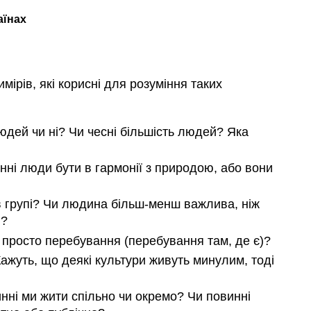
аїнах
имірів, які корисні для розуміння таких
юдей чи ні? Чи чесні більшість людей? Яка
ні люди бути в гармонії з природою, або вони
 в групі? Чи людина більш-менш важлива, ніж
і?
о просто перебування (перебування там, де є)?
ажуть, що деякі культури живуть минулим, тоді
инні ми жити спільно чи окремо? Чи повинні