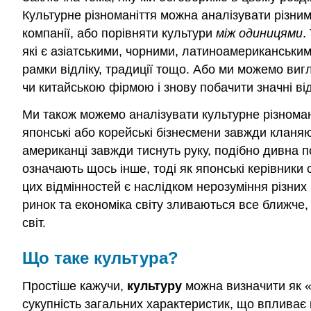
Культурне різноманіття можна аналізувати різни
компанії, або порівняти культури
між одиницями
.
які є азіатськими, чорними, латиноамериканським
рамки відліку, традиції тощо. Або ми можемо ви
чи китайською фірмою і знову побачити значні від
Ми також можемо аналізувати культурне різноман
японські або корейські бізнесмени завжди кланяю
американці завжди тиснуть руку, подібно дивна п
означають щось інше, тоді як японські керівники
цих відмінностей є наслідком нерозуміння різних 
ринок та економіка світу зливаються все ближче,
світ.
Що таке культура?
Простіше кажучи,
культуру
можна визначити як «к
сукупність загальних характеристик, що впливає 