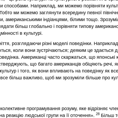
ми способами. Наприклад, ми можемо порівняти культ
 Тобто ми можемо заглянути всередину певної північн
и, американськими індіанцями, білими тощо. Зрозуміл
глядати більш глобально і порівняти типову американ
мінності в культурі.
іття, розглядаючи різні моделі поведінки. Наприкла
ться, коли вони зустрічаються; деяким це здається д
оведінка. Американці часто скаржаться, що японські 
 стверджують, що багато американців обіцяють речі, я
культур і того, як вони впливають на поведінку як все
 все більш важливо, щоб ми зрозуміли більше про кул
олективне програмування розуму, яке відрізняє члені
28
на реакцію людської групи на її оточення».
Більш т