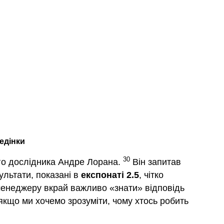
едінки
30
ого дослідника Андре Лорана.
Він запитав
ультати, показані в
експонаті 2.5
, чітко
 менеджеру вкрай важливо «знати» відповідь
 якщо ми хочемо зрозуміти, чому хтось робить