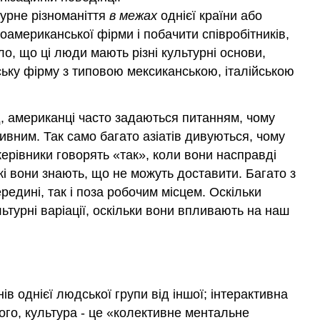
таке
урне різноманіття
в межах
однієї країни або
культура?
оамериканської фірми і побачити співробітників,
Розміри
о, що ці люди мають різні культурні основи,
культури
ську фірму з типовою мексиканською, італійською
д, американці часто задаються питанням, чому
ивним. Так само багато азіатів дивуються, чому
керівники говорять «так», коли вони насправді
кі вони знають, що не можуть доставити. Багато з
редині, так і поза робочим місцем. Оскільки
ьтурні варіації, оскільки вони впливають на наш
в однієї людської групи від іншої; інтерактивна
ого, культура - це «колективне ментальне