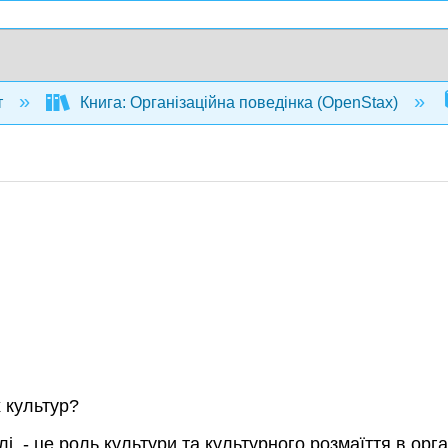
т
Книга: Організаційна поведінка (OpenStax)
х культур?
, - це роль культури та культурного розмаїття в орган