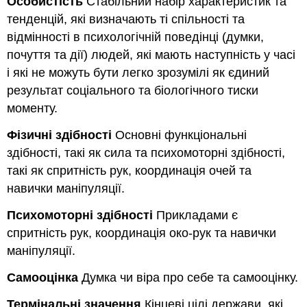
Особистість
Стабільний набір характеристик та
тенденцій, які визначають ті спільності та
відмінності в психологічній поведінці (думки,
почуття та дії) людей, які мають наступність у часі
і які не можуть бути легко зрозумілі як єдиний
результат соціального та біологічного тиски
моменту.
Фізичні здібності
Основні функціональні
здібності, такі як сила та психомоторні здібності,
такі як спритність рук, координація очей та
навички маніпуляції.
Психомоторні здібності
Прикладами є
спритність рук, координація око-рук та навички
маніпуляції.
Самооцінка
Думка чи віра про себе та самооцінку.
Термінальні значення
Кінцеві цілі держави, які