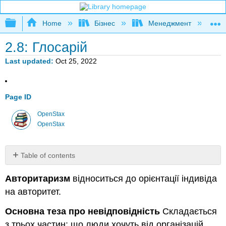
Expand/collapse global hierarchy
Home
Бізнес
Менеджмент
К
2.8: Глосарій
Last updated
Oct 25, 2022
Page ID
OpenStax
OpenStax
Table of contents
No
headers
Авторитаризм
відноситься до орієнтації індивіда
на авторитет.
Основна теза про невідповідність
Складається
з трьох частин: що люди хочуть від організацій,