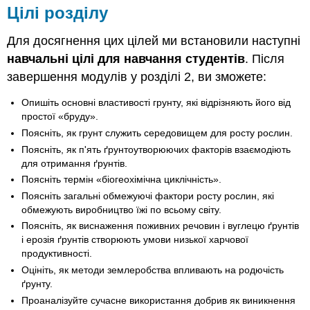
Цілі розділу
Для досягнення цих цілей ми встановили наступні
навчальні цілі для навчання студентів
. Після
завершення модулів у розділі 2, ви зможете:
Опишіть основні властивості грунту, які відрізняють його від
простої «бруду».
Поясніть, як грунт служить середовищем для росту рослин.
Поясніть, як п'ять ґрунтоутворюючих факторів взаємодіють
для отримання ґрунтів.
Поясніть термін «біогеохімічна циклічність».
Поясніть загальні обмежуючі фактори росту рослин, які
обмежують виробництво їжі по всьому світу.
Поясніть, як виснаження поживних речовин і вуглецю ґрунтів
і ерозія ґрунтів створюють умови низької харчової
продуктивності.
Оцініть, як методи землеробства впливають на родючість
ґрунту.
Проаналізуйте сучасне використання добрив як виникнення