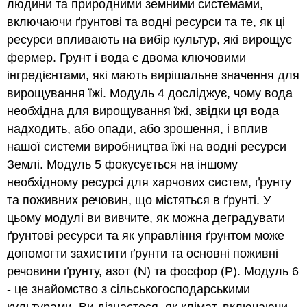
людини та природними земними системами,
включаючи ґрунтові та водні ресурси та те, як ці
ресурси впливають на вибір культур, які вирощує
фермер. Грунт і вода є двома ключовими
інгредієнтами, які мають вирішальне значення для
вирощування їжі. Модуль 4 досліджує, чому вода
необхідна для вирощування їжі, звідки ця вода
надходить, або опади, або зрошення, і вплив
нашої системи виробництва їжі на водні ресурси
Землі. Модуль 5 фокусується на іншому
необхідному ресурсі для харчових систем, ґрунту
та поживних речовин, що містяться в ґрунті. У
цьому модулі ви вивчите, як можна деградувати
ґрунтові ресурси та як управління ґрунтом може
допомогти захистити ґрунти та основні поживні
речовини ґрунту, азот (N) та фосфор (P). Модуль 6
- це знайомство з сільськогосподарськими
культурами. Ви дізнаєтеся, як клімат, включаючи