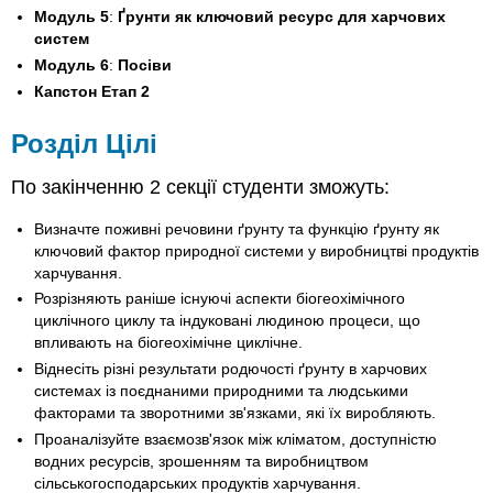
Модуль 5
:
Ґрунти як ключовий ресурс для харчових
систем
Модуль 6
:
Посіви
Капстон Етап 2
Розділ Цілі
По закінченню 2 секції студенти зможуть:
Визначте поживні речовини ґрунту та функцію ґрунту як
ключовий фактор природної системи у виробництві продуктів
харчування.
Розрізняють раніше існуючі аспекти біогеохімічного
циклічного циклу та індуковані людиною процеси, що
впливають на біогеохімічне циклічне.
Віднесіть різні результати родючості ґрунту в харчових
системах із поєднаними природними та людськими
факторами та зворотними зв'язками, які їх виробляють.
Проаналізуйте взаємозв'язок між кліматом, доступністю
водних ресурсів, зрошенням та виробництвом
сільськогосподарських продуктів харчування.