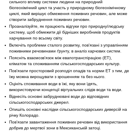
сильного впливу системи людини на природний
біогеохімічний цикл та участь у природному біогеохімічному
циклі, який вирішує обмеження поживних речовин, але може
створити забруднення поживних речовин.
Проаналізуйте, як працюють відгуки про природну/людську
систему, щоб обмежити дії бідніших виробників продуктів
харчування по всьому світу.
Включіть проблеми сталого розвитку, пов'язані з управлінням
поживними речовинами ґрунту, в аналіз харчових систем.
Поясніть взаємозв'язок між евапотранспірацією (ET),
кліматом та споживанням сільськогосподарських культур.
Пов'язати просторовий розподіл опадів та норми ET з тим, де
їжу можна вирощувати з зрошенням та без нього.
Оцініть споживання води в їжі, яку вони їдять,
використовуючи концепції віртуальних слідів води та води.
Віднесіть основні забруднювачі води до відповідних
сільськогосподарських джерел.
Опишіть основні наслідки сільськогосподарських диверсій на
річку Колорадо.
Пов'язати завантаження поживних речовин від використання
добрив до мертвої зони в Мексиканській затоці.