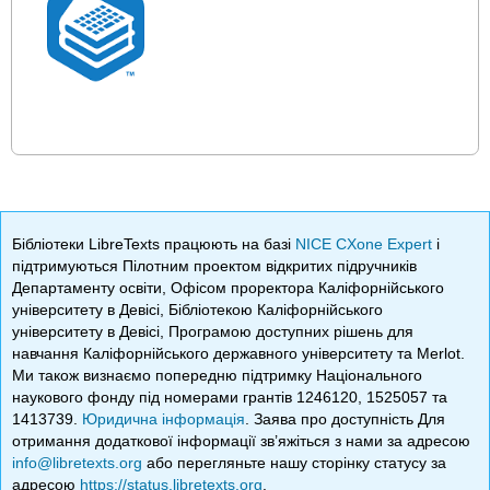
Бібліотеки LibreTexts працюють на базі
NICE CXone Expert
і
підтримуються Пілотним проектом відкритих підручників
Департаменту освіти, Офісом проректора Каліфорнійського
університету в Девісі, Бібліотекою Каліфорнійського
університету в Девісі, Програмою доступних рішень для
навчання Каліфорнійського державного університету та Merlot.
Ми також визнаємо попередню підтримку Національного
наукового фонду під номерами грантів 1246120, 1525057 та
1413739.
Юридична інформація
. Заява про доступність Для
отримання додаткової інформації зв’яжіться з нами за адресою
info@libretexts.org
або перегляньте нашу сторінку статусу за
адресою
https://status.libretexts.org
.