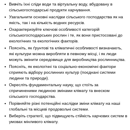
Вивчіть їхні сліди води та віртуальну воду, вбудовану в
сільськогосподарські продукти харчування.
Узагальнити основні наслідки сільського господарства як на
якість, так і на кількість водних ресурсів.
Охарактеризуйте ключові особливості категорій
сільськогосподарських рослин і те, як вони пристосовані до
екологічних та екологічних факторів.
Поясніть, як ґрунтові та кліматичні особливості визначають,
які культури можна виробляти в певному місці, і як люди
можуть змінити середовище для виробництва рослинництва.
Поясніть, як екологічні та соціально-економічні фактори
сприяють відбору рослинних культур (поєднані системи
людини та природи).
Окресліть фундаментальну науку, що стоїть за
спричиненими людиною змінами клімату та внеском
сільського господарства.
Порівняйте різні потенційні наслідки зміни клімату на наші
глобальні та місцеві продовольчі системи.
Виберіть стратегії, що підвищують стійкість харчових систем в
умовах мінливого клімату.