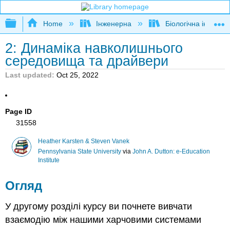
Expand/collapse global hierarchy
Home
Інженерна
Біологічна інженер
2: Динаміка навколишнього
середовища та драйвери
Last updated
Oct 25, 2022
Page ID
31558
Heather Karsten & Steven Vanek
Pennsylvania State University
via
John A. Dutton: e-Education
Institute
Огляд
У другому розділі курсу ви почнете вивчати
взаємодію між нашими харчовими системами