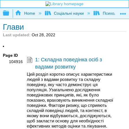
Expand/collapse global hierarchy
Home
Соціальні науки
Психологія
Глави
Last updated
Oct 28, 2022
Page ID
1: Складна поведінка осіб з
104916
вадами розвитку
Цей розділ коротко описує характеристики
людей з вадами розвитку та складну
поведінку, яку часто демонструє ця
популяція. Узагальнено дослідження
поведінкових принципів, які, як було
показано, враховують виникнення складної
поведінки. Фактори ризику, що сприяють
складній поведінці людей, та контекст, в
якому вони відбуваються, досліджуються,
щоб закласти основу для необхідності
ефективних методів оцінки та лікування.