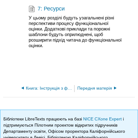
7: Ресурси
У цьому розділі будуть узагальнені різні
перспективи процесу функціональної
оцінки. Додаткові приклади та порожні
шаблони будуть оприлюднені, щоб
розширити підхід читача до функціональної
оцінки.
Книга: Інструкція з функціональної оцінки (Desrochers і Fallon)
Передня матерія
Бібліотеки LibreTexts працюють на базі
NICE CXone Expert
і
підтримуються Пілотним проектом відкритих підручників
Департаменту освіти, Офісом проректора Каліфорнійського
університету в Девісі, Бібліотекою Каліфорнійського