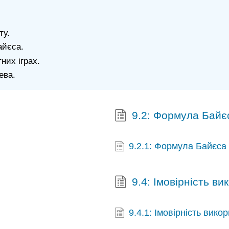
ту.
айєса.
них іграх.
ева.
9.2: Формула Байє
9.2.1: Формула Байєса
9.4: Імовірність в
9.4.1: Імовірність вик