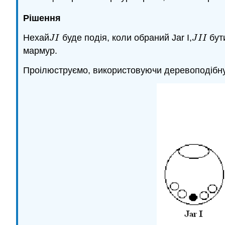
Рішення
Нехай
буде подія, коли обраний Jar I,
бути
J
I
J
I
I
J
I
J
I
I
мармур.
Проілюструємо, використовуючи деревоподібну