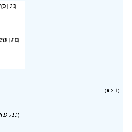
(9.2.1)
(
|
)
P
B
J
I
I