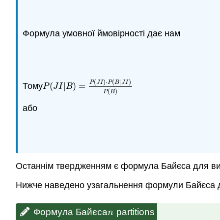
Формула умовної ймовірності дає нам
(
)
⋅
(
|
)
P
J
I
P
B
J
I
Тому
(
|
)
=
P
(
J
I
|
B
)
=
P
(
J
I
)
⋅
P
(
B
|
J
I
)
P
(
B
)
P
J
I
B
(
)
P
B
або
Останнім твердженням є формула Байєса для випа
Нижче наведено узагальнення формули Байєса дл
Формула Байєса
partitions
n
n