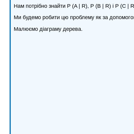
Нам потрібно знайти P (A | R), P (B | R) і P (C | R
Ми будемо робити цю проблему як за допомого
Малюємо діаграму дерева.