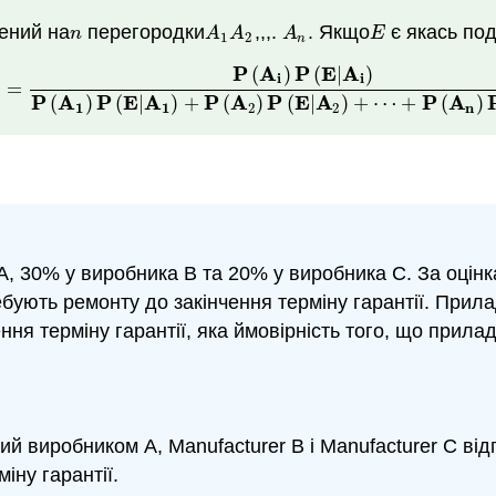
лений на
перегородки
,,,.
. Якщо
є якась под
n
A
1
A
2
A
n
E
n
A
A
A
E
1
2
n
P
A
P
E
A
(
)
(
|
)
i
i
)
=
E
)
=
P
(
A
i
)
P
(
E
|
A
i
)
P
(
A
1
)
P
(
E
|
A
1
)
+
P
(
A
2
)
P
(
E
|
A
2
)
+
⋯
+
P
(
A
n
)
P
P
A
P
E
A
P
A
P
E
A
P
A
(
)
(
|
)
+
(
)
(
|
)
+
⋯
+
(
)
1
1
2
2
n
 А, 30% у виробника B та 20% у виробника C. За оці
бують ремонту до закінчення терміну гарантії. При
ня терміну гарантії, яка ймовірність того, що прил
ний виробником A, Manufacturer B і Manufacturer C ві
іну гарантії.