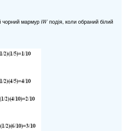
 чорний мармур і
подія, коли обраний білий
W
W