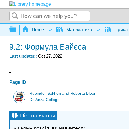
Search
Expand/collapse global hierarchy
Home
Математика
Прикла
9.2: Формула Байєса
Last updated
Oct 27, 2022
Page ID
Rupinder Sekhon and Roberta Bloom
De Anza College
Цілі навчання
У цьому розділі ви навчитеся: