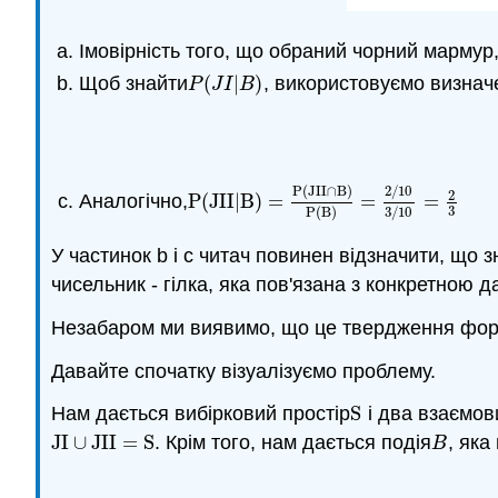
Імовірність того, що обраний чорний мармур
Щоб знайти
(
|
)
, використовуємо визнач
P
(
J
I
|
B
)
P
J
I
B
P
(
J
I
I
∩
B
)
2
/
10
2
Аналогічно,
P
(
J
I
I
|
B
)
=
=
=
P
(
J
I
I
|
B
)
=
P
(
J
I
I
∩
B
)
P
(
B
)
=
2
/
10
3
/
10
=
2
3
P
(
B
)
3
/
10
У частинок b і c читач повинен відзначити, що з
чисельник - гілка, яка пов'язана з конкретною 
Незабаром ми виявимо, що це твердження фор
Давайте спочатку візуалізуємо проблему.
Нам дається вибірковий простір
S
і два взаємов
S
J
I
∪
J
I
I
=
S
. Крім того, нам дається подія
, яка
J
I
∪
J
I
I
=
S
B
B