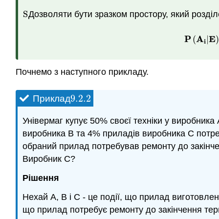
S
Дозволяти бути зразком простору, який розді
S
P
A
E
(
|
P
(
A
i
|
i
Почнемо з наступного прикладу.
9.2.
2
Приклад
9.2.
2
Універмаг купує 50% своєї техніки у виробника
виробника B та 4% приладів виробника C потре
обраний прилад потребував ремонту до закінчен
Виробник C?
Рішення
Нехай A, B і C - це події, що прилад виготовле
що прилад потребує ремонту до закінчення терм