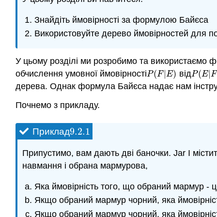
Знайдіть ймовірності за формулою Байєса
Використовуйте дерево ймовірностей для по
У цьому розділі ми розробимо та використаємо 
обчислення умовної ймовірності
(
|
)
від
(
|
P
(
F
|
E
)
P
(
E
|
F
)
P
F
E
P
E
F
дерева. Однак формула Байєса надає нам інстру
Почнемо з прикладу.
9.2.
1
Приклад
9.2.
1
Припустимо, вам дають дві баночки. Jar I містит
навмання і обрана мармурова,
Яка ймовірність того, що обраний мармур - 
Якщо обраний мармур чорний, яка ймовірність
Якщо обраний мармур чорний, яка ймовірність