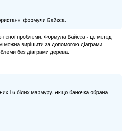
ористанні формули Байєса.
рнісної проблеми. Формула Байєса - це метод
блем можна вирішити за допомогою діаграми
облеми без діаграми дерева.
орних і 6 білих мармуру. Якщо баночка обрана