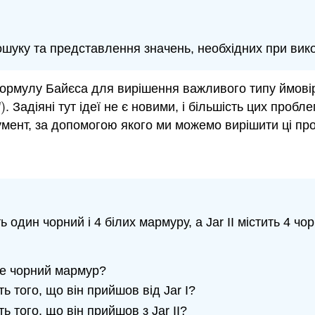
шуку та представлення значень, необхідних при вик
формулу Байєса для вирішення важливого типу ймові
)
. Задіяні тут ідеї не є новими, і більшість цих про
мент, за допомогою якого ми можемо вирішити ці пр
ь один чорний і 4 білих мармуру, а Jar II містить 4 ч
це чорний мармур?
 того, що він прийшов від Jar I?
 того, що він прийшов з Jar II?