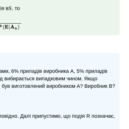
ія в
S
, то
S
(
E
|
A
n
)
P
E
A
(
|
)
n
нками, 6% приладів виробника А, 5% приладів
лад вибирається випадковим чином. Якщо
ад був виготовлений виробником А? Виробник B?
дповідно. Далі припустимо, що подія R позначає,