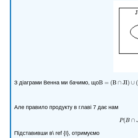
З діаграми Венна ми бачимо, що
B
=
(
B
∩
J
I
)
∪
B
=
(
B
∩
J
I
)
∪
(
B
∩
J
Але правило продукту в главі 7 дає нам
(
∩
P
B
Підставивши в\ ref {I}, отримуємо