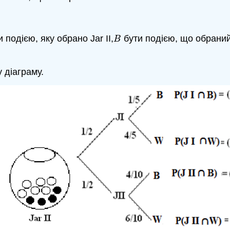
 подією, яку обрано Jar II,
бути подією, що обраний
B
B
 діаграму.