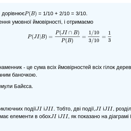
, дорівнює
(
)
= 1/10 + 2/10 = 3/10.
P
(
B
)
P
B
ення умовної ймовірності, і отримаємо
(
∩
)
1
/
10
1
P
J
I
B
(
|
)
=
=
=
P
(
J
I
|
B
)
=
P
(
J
I
∩
B
)
P
(
B
)
=
1
/
10
3
/
10
=
1
3
P
J
I
B
3
(
)
3
/
10
P
B
3
наменник - це сума всіх ймовірностей всіх гілок дере
даним баночкою.
мули Байєса.
иключних події
і
. Тобто, дві події,
і
, розді
J
I
J
I
I
J
I
J
I
I
J
I
J
I
I
J
I
J
I
I
 має елементи в обох
і
, як показано на діаграмі
J
I
J
I
I
J
I
J
I
I