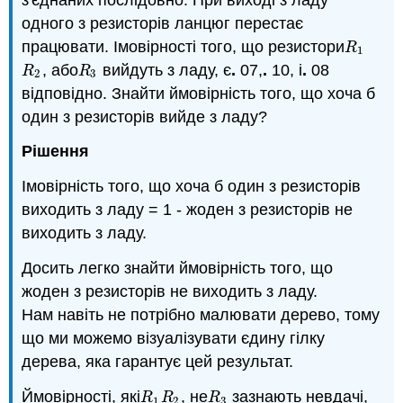
одного з резисторів ланцюг перестає
працювати. Імовірності того, що резистори
R
1
R
1
, або
вийдуть з ладу, є
.
07,
.
10, і
.
08
R
2
R
3
R
R
2
3
відповідно. Знайти ймовірність того, що хоча б
один з резисторів вийде з ладу?
Рішення
Імовірність того, що хоча б один з резисторів
виходить з ладу = 1 - жоден з резисторів не
виходить з ладу.
Досить легко знайти ймовірність того, що
жоден з резисторів не виходить з ладу.
Нам навіть не потрібно малювати дерево, тому
що ми можемо візуалізувати єдину гілку
дерева, яка гарантує цей результат.
Ймовірності, які
, не
зазнають невдачі,
R
1
R
2
R
3
R
R
R
1
2
3