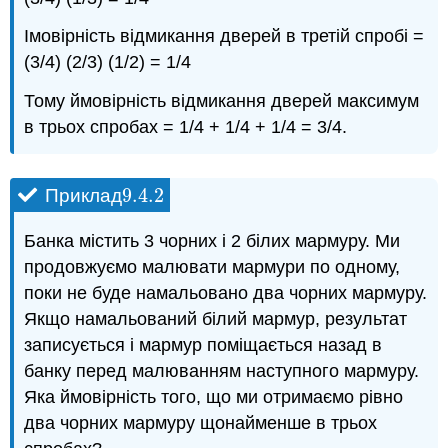
Імовірність відмикання дверей в третій спробі =
(3/4) (2/3) (1/2) = 1/4
Тому ймовірність відмикання дверей максимум
в трьох спробах = 1/4 + 1/4 + 1/4 = 3/4.
9.4.
2
Приклад
9.4.
2
Банка містить 3 чорних і 2 білих мармуру. Ми
продовжуємо малювати мармури по одному,
поки не буде намальовано два чорних мармуру.
Якщо намальований білий мармур, результат
записується і мармур поміщається назад в
банку перед малюванням наступного мармуру.
Яка ймовірність того, що ми отримаємо рівно
два чорних мармуру щонайменше в трьох