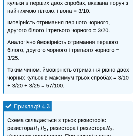
кульки в перших двох спробах, вказана поруч з
найнижчою гілкою, і вона = 3/10.
Імовірність отримання першого чорного,
другого білого і третього чорного = 3/20.
Аналогічно ймовірність отримання першого
білого, другого чорного і третього чорного =
3/25.
Таким чином, ймовірність отримання рівно двох
чорних кульок в максимум трьох спробах = 3/10
+ 3/20 + 3/25 = 57/100.
9.4.
3
Приклад
9.4.
3
Схема складається з трьох резисторів:
резистора
, резистора і резистора
,
R
1
R
2
R
3
R
R
R
1
2
3
з'єднаних послідовно. При виході з ладу