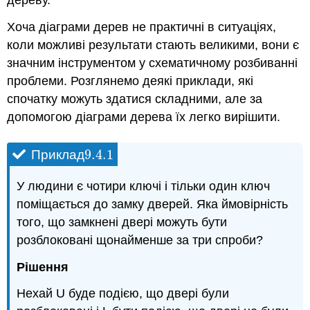
дереву.
Хоча діаграми дерев не практичні в ситуаціях,
коли можливі результати стають великими, вони є
значним інструментом у схематичному розбиванні
проблеми. Розглянемо деякі приклади, які
спочатку можуть здатися складними, але за
допомогою діаграми дерева їх легко вирішити.
9.4.
1
Приклад
9.4.
1
У людини є чотири ключі і тільки один ключ
поміщається до замку дверей. Яка ймовірність
того, що замкнені двері можуть бути
розблоковані щонайменше за три спроби?
Рішення
Нехай U буде подією, що двері були