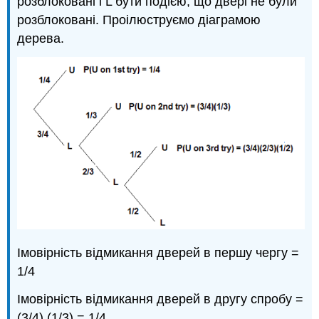
розблоковані і L бути подією, що двері не були
розблоковані. Проілюструємо діаграмою
дерева.
Імовірність відмикання дверей в першу чергу =
1/4
Імовірність відмикання дверей в другу спробу =
(3/4) (1/3) = 1/4