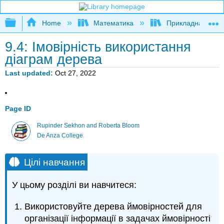
Expand/collapse global hierarchy
Home
Математика
Прикладна мате
9.4: Імовірність використання
діаграм дерева
Last updated
Oct 27, 2022
Page ID
Rupinder Sekhon and Roberta Bloom
De Anza College
Цілі навчання
У цьому розділі ви навчитеся:
Використовуйте дерева ймовірностей для
організації інформації в задачах ймовірності