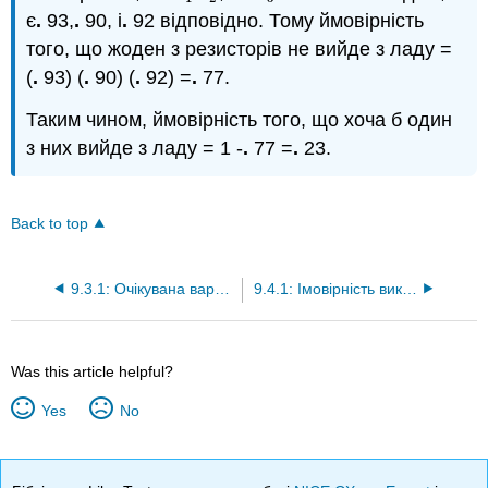
є
.
93,
.
90, і
.
92 відповідно. Тому ймовірність
того, що жоден з резисторів не вийде з ладу =
(
.
93) (
.
90) (
.
92) =
.
77.
Таким чином, ймовірність того, що хоча б один
з них вийде з ладу = 1 -
.
77 =
.
23.
Back to top
9.3.1: Очікувана вартість (вправи)
9.4.1: Імовірність використання діаграм дерева (вправи)
Was this article helpful?
Yes
No