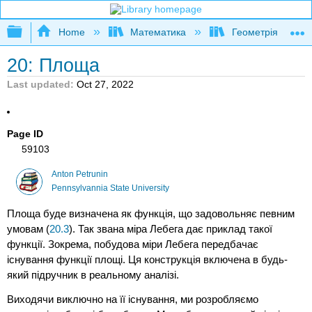
Expand/collapse global hierarchy
Home
Математика
Геометрія
20: Площа
Last updated
Oct 27, 2022
Page ID
59103
Anton Petrunin
Pennsylvannia State University
Площа буде визначена як функція, що задовольняє певним
умовам (
20.3
). Так звана міра Лебега дає приклад такої
функції. Зокрема, побудова міри Лебега передбачає
існування функції площі. Ця конструкція включена в будь-
який підручник в реальному аналізі.
Виходячи виключно на її існування, ми розробляємо