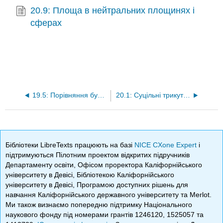
20.9: Площа в нейтральних площинях і
сферах
19.5: Порівняння будівельних інструментів
20.1: Суцільні трикутники
Бібліотеки LibreTexts працюють на базі
NICE CXone Expert
і
підтримуються Пілотним проектом відкритих підручників
Департаменту освіти, Офісом проректора Каліфорнійського
університету в Девісі, Бібліотекою Каліфорнійського
університету в Девісі, Програмою доступних рішень для
навчання Каліфорнійського державного університету та Merlot.
Ми також визнаємо попередню підтримку Національного
наукового фонду під номерами грантів 1246120, 1525057 та