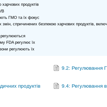
 харчових продуктів
VB
юють ГМО та їх фокус
х змін, спричинених безпекою харчових продуктів, вклю
и регулюються
чому FDA регулює їх
 вони регулюють їх
9.2: Регулювання 
дичних продуктів
9.4: Регулювання 