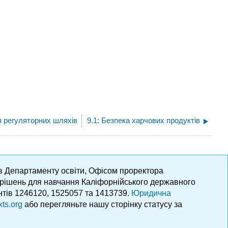
я регуляторних шляхів
9.1: Безпека харчових продуктів
ів Департаменту освіти, Офісом проректора
х рішень для навчання Каліфорнійського державного
нтів 1246120, 1525057 та 1413739.
Юридична
xts.org
або перегляньте нашу сторінку статусу за