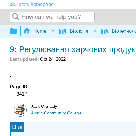
Search
Expand/collapse global hierarchy
Home
Біологія
Біотехноло
9: Регулювання харчових продукт
Last updated
Oct 24, 2022
Page ID
3417
Jack O'Grady
Austin Community College
Цілі