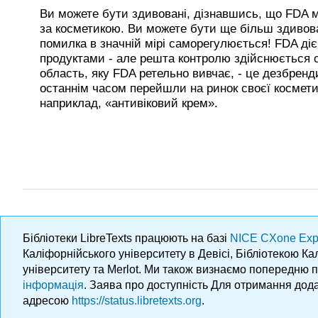
Ви можете бути здивовані, дізнавшись, що FDA 
за косметикою. Ви можете бути ще більш здивова
помилка в значній мірі саморегулюється! FDA ді
продуктами - але решта контролю здійснюється 
область, яку FDA ретельно вивчає, - це дезбренди
останнім часом перейшли на ринок своєї космети
наприклад, «антивіковий крем».
Бібліотеки LibreTexts працюють на базі
NICE CXone Exp
Каліфорнійського університету в Девісі, Бібліотекою К
університету та Merlot. Ми також визнаємо попередню 
інформація
. Заява про доступність Для отримання дода
адресою
https://status.libretexts.org
.