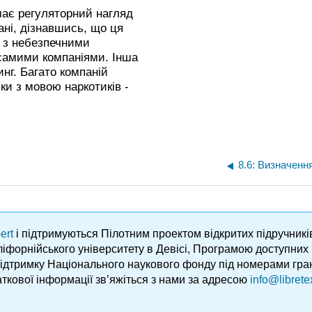
має регуляторний нагляд
ні, дізнавшись, що ця
є з небезпечними
самими компаніями. Інша
нг. Багато компаній
ки з мовою наркотиків -
8.6: Визначенн
ert
і підтримуються Пілотним проектом відкритих підручник
аліфорнійського університету в Девісі, Програмою доступни
підтримку Національного наукового фонду під номерами гра
ткової інформації зв’яжіться з нами за адресою
info@librete