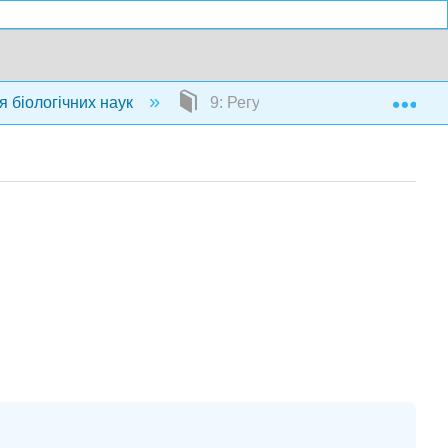
Exp
я біологічних наук
9: Регулювання харчових продук