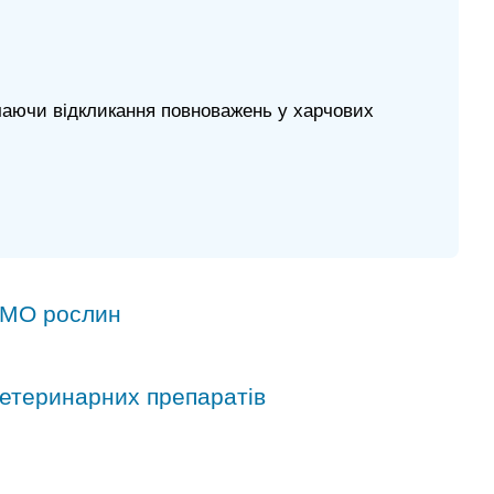
чаючи відкликання повноважень у харчових
ГМО рослин
ветеринарних препаратів