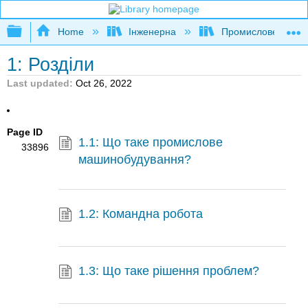
Expand/collapse global hierarchy
Home
Інженерна
Промислове та си
1: Розділи
Last updated
Oct 26, 2022
Page ID
1.1: Що таке промислове
33896
машинобудування?
1.2: Командна робота
1.3: Що таке рішення проблем?