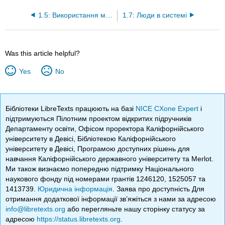
1.5: Використання моделей
1.7: Люди в системі
Was this article helpful?
Yes
No
Бібліотеки LibreTexts працюють на базі
NICE CXone Expert
і
підтримуються Пілотним проектом відкритих підручників
Департаменту освіти, Офісом проректора Каліфорнійського
університету в Девісі, Бібліотекою Каліфорнійського
університету в Девісі, Програмою доступних рішень для
навчання Каліфорнійського державного університету та Merlot.
Ми також визнаємо попередню підтримку Національного
наукового фонду під номерами грантів 1246120, 1525057 та
1413739.
Юридична інформація
. Заява про доступність Для
отримання додаткової інформації зв’яжіться з нами за адресою
info@libretexts.org
або перегляньте нашу сторінку статусу за
адресою
https://status.libretexts.org
.