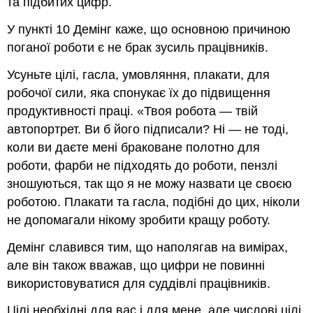
та підбитих цифр.
У пункті 10 Демінг каже, що основною причиною
поганої роботи є не брак зусиль працівників.
Усуньте цілі, гасла, умовляння, плакати, для
робочої сили, яка спонукає їх до підвищення
продуктивності праці. «Твоя робота — твій
автопортрет. Ви б його підписали? Ні — не тоді,
коли ви даєте мені браковане полотно для
роботи, фарби не підходять до роботи, пензлі
зношуються, так що я не можу назвати це своєю
роботою. Плакати та гасла, подібні до цих, ніколи
не допомагали нікому зробити кращу роботу.
Демінг славився тим, що наполягав на вимірах,
але він також вважав, що цифри не повинні
використовуватися для суддівлі працівників.
Цілі необхідні для вас і для мене, але числові цілі,