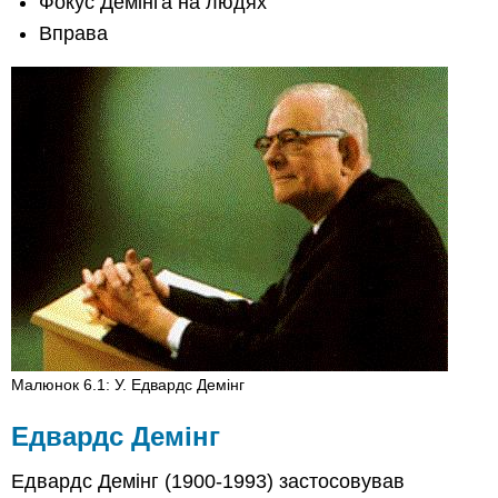
Фокус Демінга на людях
Фокус
Вправа
Демінга
на
людях
Вправа
Малюнок 6.1: У. Едвардс Демінг
Едвардс Демінг
Едвардс Демінг (1900-1993) застосовував