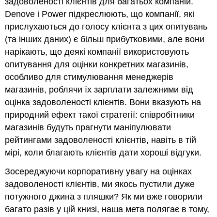
задоволеності клієнтів для багатьох компаній.
Denove і Power підкреслюють, що компанії, які
прислухаються до голосу клієнта з цих опитувань
(та інших даних) є більш прибутковими, але вони
нарікають, що деякі компанії використовують
опитування для оцінки конкретних магазинів,
особливо для стимулювання менеджерів
магазинів, роблячи їх зарплати залежними від
оцінка задоволеності клієнтів. Вони вказують на
природний ефект такої стратегії: співробітники
магазинів будуть прагнути маніпулювати
рейтингами задоволеності клієнтів, навіть в тій
мірі, коли благають клієнтів дати хороші відгуки.
Зосереджуючи корпоративну увагу на оцінках
задоволеності клієнтів, ми якось пустили дуже
потужного джина з пляшки? Як ми вже говорили
багато разів у цій книзі, наша мета полягає в тому,