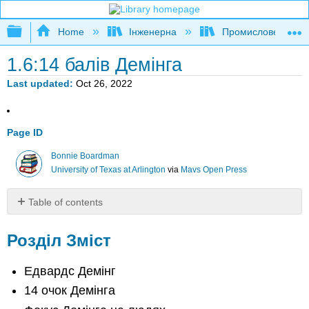
Expand/collapse global hierarchy
Home
Інженерна
Промислове та си
1.6:14 балів Демінга
Last updated
Oct 26, 2022
Page ID
Bonnie Boardman
University of Texas at Arlington
via
Mavs Open Press
Table of contents
Розділ
Зміст
Розділ Зміст
Едвардс
Демінг
Едвардс Демінг
14
14 очок Демінга
очок
Демінга