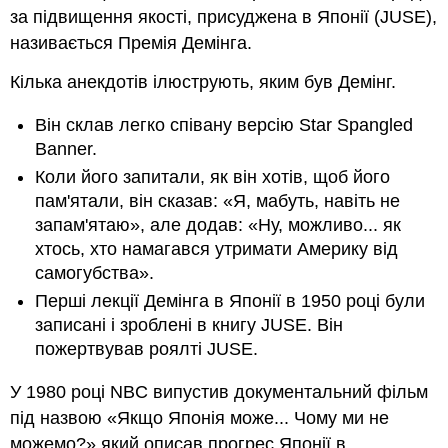
за підвищення якості, присуджена в Японії (JUSE),
називається Премія Демінга.
Кілька анекдотів ілюструють, яким був Демінг.
Він склав легко співану версію Star Spangled
Banner.
Коли його запитали, як він хотів, щоб його
пам'ятали, він сказав: «Я, мабуть, навіть не
запам'ятаю», але додав: «Ну, можливо... як
хтось, хто намагався утримати Америку від
самогубства».
Перші лекції Демінга в Японії в 1950 році були
записані і зроблені в книгу JUSE. Він
пожертвував роялті JUSE.
У 1980 році NBC випустив документальний фільм
під назвою «Якщо Японія може... Чому ми не
можемо?» який описав прогрес Японії в