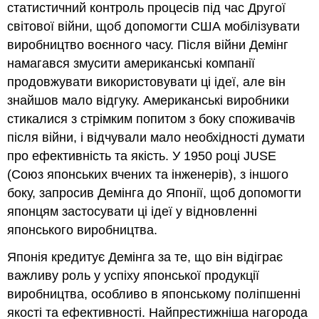
статистичний контроль процесів під час Другої
світової війни, щоб допомогти США мобілізувати
виробництво воєнного часу. Після війни Демінг
намагався змусити американські компанії
продовжувати використовувати ці ідеї, але він
знайшов мало відгуку. Американські виробники
стикалися з стрімким попитом з боку споживачів
після війни, і відчували мало необхідності думати
про ефективність та якість. У 1950 році JUSE
(Союз японських вчених та інженерів), з іншого
боку, запросив Демінга до Японії, щоб допомогти
японцям застосувати ці ідеї у відновленні
японського виробництва.
Японія кредитує Демінга за те, що він відіграє
важливу роль у успіху японської продукції
виробництва, особливо в японському поліпшенні
якості та ефективності. Найпрестижніша нагорода