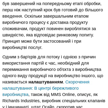
був завершений на попередньому етапі обробки,
перш ніж наступний крок був готовий до більшого
введення. Оскільки завершальним етапом
виробничого процесу є доставка продукту
споживачам, продукт повинен вироблятися за
швидкістю, яка відповідає ринковому попиту.
Принцип може бути застосований і при
виробництві послуг.
Одним з бар'єрів для потоку і однією з причин
використання партій є час, необхідний для
перемикання виробничого об'єкта з виробництва
одного виду продукції на виробництво іншого, що
називається
налаштуванням
.
Скорочення
налаштування: В центрі бережливого
виробництва
, також від MMS Online, описує, як
Richards Industries, виробник спеціальних клапанів
у Цинциннаті, штат Огайо, скоротив час