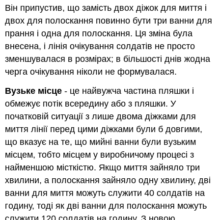
Він припустив, що замість двох діжок для миття і
двох для полоскання повинно бути три ванни для
прання і одна для полоскання. Ця зміна була
внесена, і лінія очікування солдатів не просто
зменшувалася в розмірах; в більшості днів жодна
черга очікування ніколи не формувалася.
Вузьке місце
- це найвужча частина пляшки і
обмежує потік всередину або з пляшки. У
початковій ситуації з лише двома діжками для
миття лінії перед цими діжками були б довгими,
що вказує на те, що мийні ванни були вузьким
місцем, тобто місцем у виробничому процесі з
найменшою місткістю. Якщо миття зайняло три
хвилини, а полоскання зайняло одну хвилину, дві
ванни для миття можуть служити 40 солдатів на
годину, тоді як дві ванни для полоскання можуть
служити 120 солдатів на годину. З новою