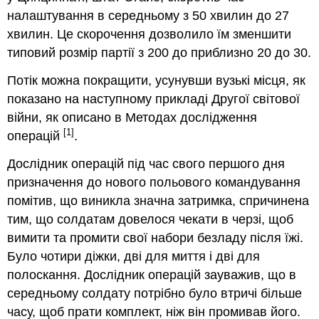
налаштування в середньому з 50 хвилин до 27
хвилин. Це скорочення дозволило їм зменшити
типовий розмір партії з 200 до приблизно 20 до 30.
Потік можна покращити, усунувши вузькі місця, як
показано на наступному прикладі Другої світової
війни, як описано в Методах дослідження
[1]
операцій
.
Дослідник операцій під час свого першого дня
призначення до нового польового командування
помітив, що виникла значна затримка, спричинена
тим, що солдатам довелося чекати в черзі, щоб
вимити та промити свої набори безладу після їжі.
Було чотири діжки, дві для миття і дві для
полоскання. Дослідник операцій зауважив, що в
середньому солдату потрібно було втричі більше
часу, щоб прати комплект, ніж він промивав його.