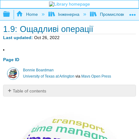
Expand/collapse global hierarchy
Home
Інженерна
Промислове та си
1.9: Ощадливі операції
Last updated
Oct 26, 2022
Page ID
Bonnie Boardman
University of Texas at Arlington
via
Mavs Open Press
Table of contents
Відходи
Значення
Безперервний
потік
Потягніть
і