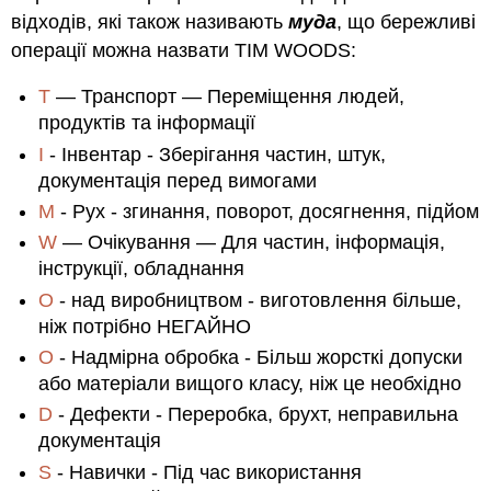
відходів, які також називають
муда
, що бережливі
операції можна назвати TIM WOODS:
T
— Транспорт — Переміщення людей,
продуктів та інформації
I
- Інвентар - Зберігання частин, штук,
документація перед вимогами
M
- Рух - згинання, поворот, досягнення, підйом
W
— Очікування — Для частин, інформація,
інструкції, обладнання
O
- над виробництвом - виготовлення більше,
ніж потрібно НЕГАЙНО
O
- Надмірна обробка - Більш жорсткі допуски
або матеріали вищого класу, ніж це необхідно
D
- Дефекти - Переробка, брухт, неправильна
документація
S
- Навички - Під час використання