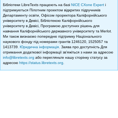
Бібліотеки LibreTexts працюють на базі
NICE CXone Expert
і
підтримуються Пілотним проектом відкритих підручників
Департаменту освіти, Офісом проректора Каліфорнійського
університету в Девісі, Бібліотекою Каліфорнійського
університету в Девісі, Програмою доступних рішень для
навчання Каліфорнійського державного університету та Merlot.
Ми також визнаємо попередню підтримку Національного
наукового фонду під номерами грантів 1246120, 1525057 та
1413739.
Юридична інформація
. Заява про доступність Для
отримання додаткової інформації зв’яжіться з нами за адресою
info@libretexts.org
або перегляньте нашу сторінку статусу за
адресою
https://status.libretexts.org
.