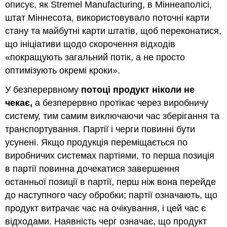
описує, як Stremel Manufacturing, в Міннеаполісі,
штат Міннесота, використовувало поточні карти
стану та майбутні карти штатів, щоб переконатися,
що ініціативи щодо скорочення відходів
«покращують загальний потік, а не просто
оптимізують окремі кроки».
У безперервному
потоці продукт ніколи не
чекає,
а безперервно протікає через виробничу
систему, тим самим виключаючи час зберігання та
транспортування. Партії і черги повинні бути
усунені. Якщо продукція переміщається по
виробничих системах партіями, то перша позиція
в партії повинна дочекатися завершення
останньої позиції в партії, перш ніж вона перейде
до наступного часу обробки; партії означають, що
продукт витрачає час на очікування, і цей час є
відходами. Наявність черг означає, що продукт