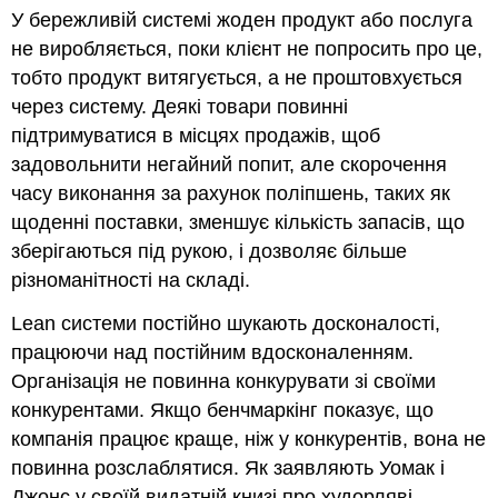
У бережливій системі жоден продукт або послуга
не виробляється, поки клієнт не попросить про це,
тобто продукт витягується, а не проштовхується
через систему. Деякі товари повинні
підтримуватися в місцях продажів, щоб
задовольнити негайний попит, але скорочення
часу виконання за рахунок поліпшень, таких як
щоденні поставки, зменшує кількість запасів, що
зберігаються під рукою, і дозволяє більше
різноманітності на складі.
Lean системи постійно шукають досконалості,
працюючи над постійним вдосконаленням.
Організація не повинна конкурувати зі своїми
конкурентами. Якщо бенчмаркінг показує, що
компанія працює краще, ніж у конкурентів, вона не
повинна розслаблятися. Як заявляють Уомак і
Джонс у своїй видатній книзі про худорляві