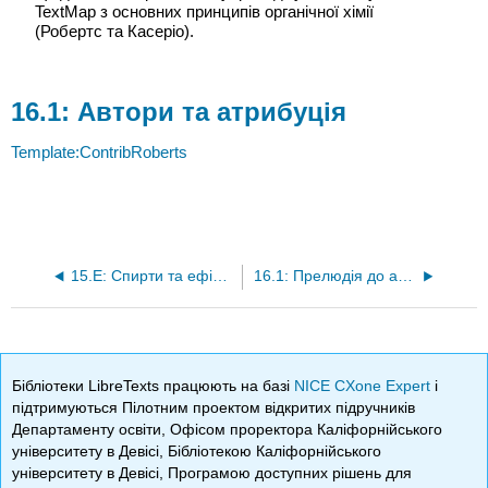
TextMap з основних принципів органічної хімії
(Робертс та Касеріо).
Автори та атрибуція
Template:ContribRoberts
15.E: Спирти та ефіри (вправи)
16.1: Прелюдія до альдегідів і кетонів
Бібліотеки LibreTexts працюють на базі
NICE CXone Expert
і
підтримуються Пілотним проектом відкритих підручників
Департаменту освіти, Офісом проректора Каліфорнійського
університету в Девісі, Бібліотекою Каліфорнійського
університету в Девісі, Програмою доступних рішень для