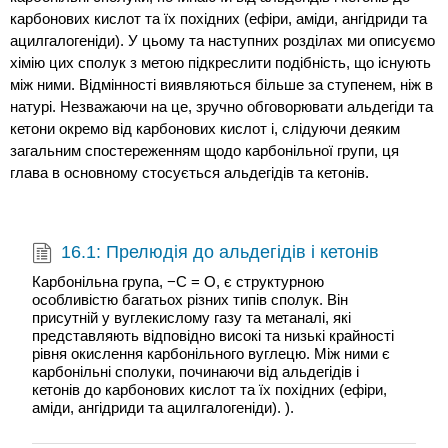
карбонових кислот та їх похідних (ефіри, аміди, ангідриди та
ацилгалогеніди). У цьому та наступних розділах ми описуємо
хімію цих сполук з метою підкреслити подібність, що існують
між ними. Відмінності виявляються більше за ступенем, ніж в
натурі. Незважаючи на це, зручно обговорювати альдегіди та
кетони окремо від карбонових кислот і, слідуючи деяким
загальним спостереженням щодо карбонільної групи, ця
глава в основному стосується альдегідів та кетонів.
16.1: Прелюдія до альдегідів і кетонів
Карбонільна група, −C = O, є структурною
особливістю багатьох різних типів сполук. Він
присутній у вуглекислому газу та метаналі, які
представляють відповідно високі та низькі крайності
рівня окислення карбонільного вуглецю. Між ними є
карбонільні сполуки, починаючи від альдегідів і
кетонів до карбонових кислот та їх похідних (ефіри,
аміди, ангідриди та ацилгалогеніди). ).