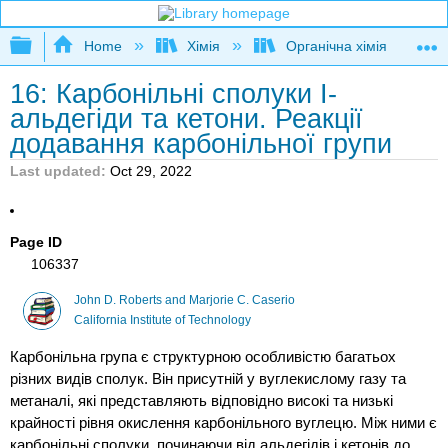
Expand/collapse global hierarchy
Home
Хімія
Органічна хімія
16: Карбонільні сполуки I-
альдегіди та кетони. Реакції
додавання карбонільної групи
Last updated
Oct 29, 2022
Page ID
106337
John D. Roberts and Marjorie C. Caserio
California Institute of Technology
Карбонільна група є структурною особливістю багатьох
різних видів сполук. Він присутній у вуглекислому газу та
метаналі, які представляють відповідно високі та низькі
крайності рівня окислення карбонільного вуглецю. Між ними є
карбонільні сполуки, починаючи від альдегідів і кетонів до