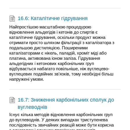
16.6: Каталітичне гідрування
Найпростішою масштабною процедурою
відновлення альдегідів і кетонів до спиртів є
каталітичне гідрування, оскільки продукт можна
отримати просто шляхом фільтрації з каталізатора з
подальшою дистиляцією. Поширеними
каталізаторами є нікель, паладій, хроміт міді або
платина, активована іоном заліза. Гідрування
альдегідних і кетонових карбонільних груп
відбувається набагато повільніше, ніж вуглецево-
вуглецевих подвійних зв'язків, тому необхідні більш
напружені умови.
16.7: Зниження карбонільних сполук до
вуглеводнів
Існує кілька методів відновлення карбонільних груп
до вуглеводнів. У деяких випадках триступенева
послідовність звичайних реакцій може бути корисна