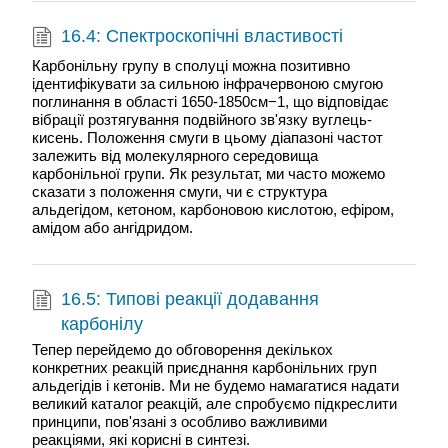
16.4: Спектроскопічні властивості
Карбонільну групу в сполуці можна позитивно
ідентифікувати за сильною інфрачервоною смугою
поглинання в області 1650-1850см−1, що відповідає
вібрації розтягування подвійного зв'язку вуглець-
кисень. Положення смуги в цьому діапазоні частот
залежить від молекулярного середовища
карбонільної групи. Як результат, ми часто можемо
сказати з положення смуги, чи є структура
альдегідом, кетоном, карбоновою кислотою, ефіром,
амідом або ангідридом.
16.5: Типові реакції додавання
карбонілу
Тепер перейдемо до обговорення декількох
конкретних реакцій приєднання карбонільних груп
альдегідів і кетонів. Ми не будемо намагатися надати
великий каталог реакцій, але спробуємо підкреслити
принципи, пов'язані з особливо важливими
реакціями, які корисні в синтезі.