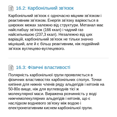
16.2: Карбонільний зв'язок
Карбонільний зв'язок є одночасно міцним зв'язком і
реактивним зв'язком. Енергія зв'язку варіюється в
широких межах залежно від структури. Метанал має
найслабшу зв'язок (166 ккал) і чадний газ
найсильнішою (237,3 ккал). Незалежно від цих
варіацій, карбонільний зв'язок не тільки значно
міцніший, але й є більш реактивним, ніж подвійний
зв'язок вуглецево-вуглецевого.
16.3: Фізичні властивості
Полярність карбонільної групи проявляється в
фізичних властивостях карбонільних сполук. Точки
кипіння для нижніх членів ряду альдегідів і кетонів на
50-80о вище, ніж для вуглеводнів тієї ж
молекулярної маси. Виражена розчинність у воді
нижчемолекулярних альдегідів і кетонів, що є
наслідком водневого зв'язку між водою і
електронегативним киснем карбонільної групи.