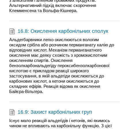
з алкоголем і алкеном проміжних продуктів.
Альтернативний підхід включає скорочення
Клемменсена та Вольфа-Кішнера.
16.8: Окислення карбонільних сполук
Альдегбарвники легко окислюються вологим
оксидом срібла або розчином перманганату калію до
відповідних кислот. Механізм перманганатного
окислення має деяку схожість з хромокислотним
окисленням спиртів. Окислення
бензолкарбональдегіду пероксибензолкарбонової
кислотою є прикладом реакції широкого
застосування, в якій альдегіди окислюються до
карбонових кислот, а кетони окислюються до
складних ефірів. Реакція відома як окислення
Байєра-Вільгера.
16.9: Захист карбонільних груп
Існує мало реакцій альдегідів і кетонів, які якимось
чином не впливають на карбонільну функцію. З цієї