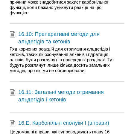
причини може знадобитися захист карбонільної
функції, коли бажано уникнути реакції на цю
функцію.
16.10: Препаративні методи для
альдегідів та кетонів
Ряд корисних реакцій для отримання альдегідів і
кетонів, таких як озонування алкенів і гідратація
алкінів, були розглянуті в попередніх розділах. Тут
будуть розглянуті лише кілька досить загальних
методів, про які ми не обговорювали.
16.11: Загальні методи отримання
альдегідів і кетонів
16.E: Карбонільні сполуки I (вправи)
Це домашні вправи, які супроводжують главу 16