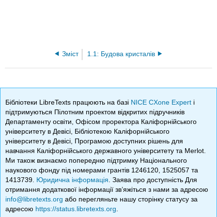
Зміст
1.1: Будова кристалів
Бібліотеки LibreTexts працюють на базі
NICE CXone Expert
і
підтримуються Пілотним проектом відкритих підручників
Департаменту освіти, Офісом проректора Каліфорнійського
університету в Девісі, Бібліотекою Каліфорнійського
університету в Девісі, Програмою доступних рішень для
навчання Каліфорнійського державного університету та Merlot.
Ми також визнаємо попередню підтримку Національного
наукового фонду під номерами грантів 1246120, 1525057 та
1413739.
Юридична інформація
. Заява про доступність Для
отримання додаткової інформації зв’яжіться з нами за адресою
info@libretexts.org
або перегляньте нашу сторінку статусу за
адресою
https://status.libretexts.org
.