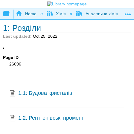
Expand/collapse global hierarchy
Home
Хімія
Аналітична хімія
1: Розділи
Last updated
Oct 25, 2022
Page ID
26096
1.1: Будова кристалів
1.2: Рентгенівські промені