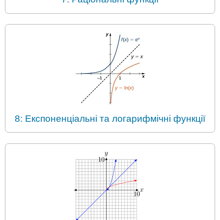
8: Експоненціальні та логарифмічні функції