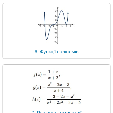
6: Функції поліномів
7: Раціональні функції