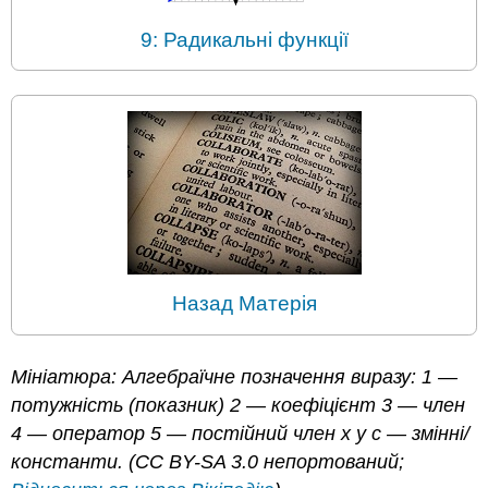
9: Радикальні функції
Назад Матерія
Мініатюра: Алгебраїчне позначення виразу: 1 —
потужність (показник) 2 — коефіцієнт 3 — член
4 — оператор 5 — постійний член x y c — змінні/
константи. (CC BY-SA 3.0 непортований;