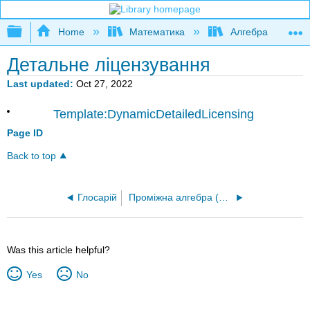
Expand/collapse global hierarchy
Home
Математика
Алгебра
Детальне ліцензування
Last updated
Oct 27, 2022
Template:DynamicDetailedLicensing
Page ID
Back to top
Глосарій
Проміжна алгебра (Arnold)
Was this article helpful?
Yes
No