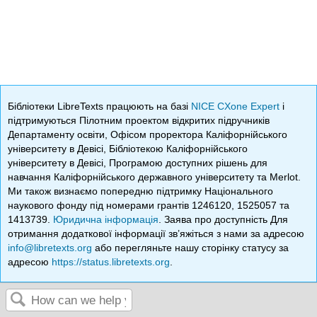
Бібліотеки LibreTexts працюють на базі
NICE CXone Expert
і
підтримуються Пілотним проектом відкритих підручників
Департаменту освіти, Офісом проректора Каліфорнійського
університету в Девісі, Бібліотекою Каліфорнійського
університету в Девісі, Програмою доступних рішень для
навчання Каліфорнійського державного університету та Merlot.
Ми також визнаємо попередню підтримку Національного
наукового фонду під номерами грантів 1246120, 1525057 та
1413739.
Юридична інформація
. Заява про доступність Для
отримання додаткової інформації зв’яжіться з нами за адресою
info@libretexts.org
або перегляньте нашу сторінку статусу за
адресою
https://status.libretexts.org
.