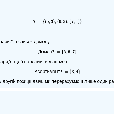
=
{
(
5
,
3
)
,
(
6
,
3
)
,
(
7
,
4
)
}
T
=
{
(
5
,
3
)
,
(
6
,
3
)
,
(
7
,
4
)
}
T
 пари
в список домену:
T
T
Домен
=
{
5
,
6
,
7
}
T
=
{
5
,
6
,
7
}
T
пари,
щоб перелічити діапазон:
T
T
Асортимент
=
{
3
,
4
}
T
=
{
3
,
4
}
T
 другій позиції двічі, ми перерахуємо її лише один ра