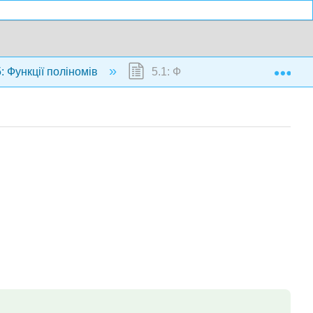
Exp
: Функції поліномів
5.1: Функції