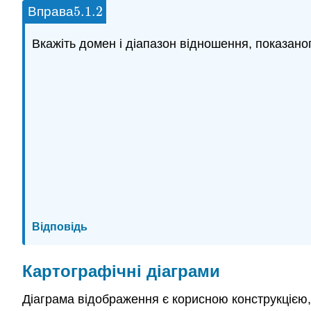
5.1.
2
Вправа
5.1.
2
Вкажіть домен і діапазон відношення, показано
Відповідь
Картографічні діаграми
Діаграма відображення є корисною конструкцією,