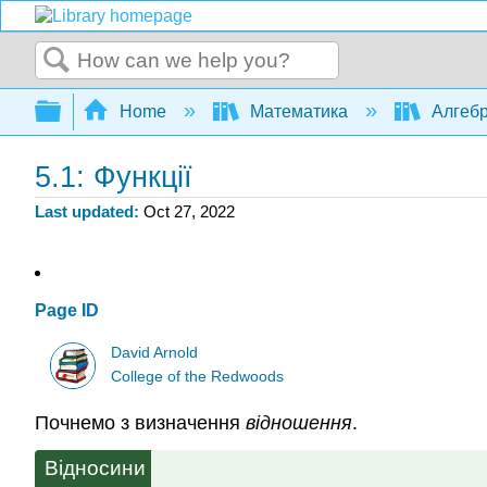
Search
Expand/collapse global hierarchy
Home
Математика
Алгеб
5.1: Функції
Last updated
Oct 27, 2022
Page ID
David Arnold
College of the Redwoods
Почнемо з визначення
відношення
.
Відносини