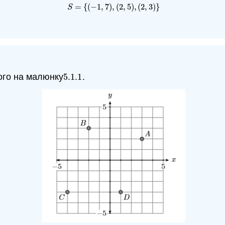
=
{
(
−
1
,
7
)
,
(
2
,
5
)
,
(
2
,
3
)
}
S
=
{
(
−
1
,
7
)
,
(
2
,
5
)
,
(
2
,
3
)
}
S
ного на малюнку
5.1.
1
.
5.1.
1