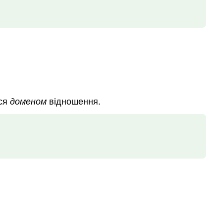
ься
доменом
відношення.