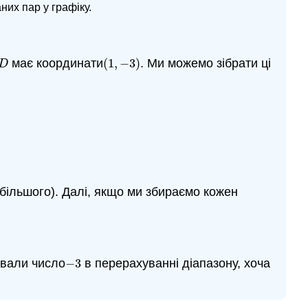
их пар у графіку.
має координати
(
1
,
−
3
)
. Ми можемо зібрати ці
D
(
1
,
−
3
)
D
більшого). Далі, якщо ми збираємо кожен
ювали число
−
3
в перерахуванні діапазону, хоча
−
3