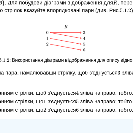
6
}
. Для побудови діаграми відображення для
, пер
R
R
 стрілок вказуйте впорядковані пари (див. Рис.
5.1.
2
)
5.1.
2
5.1.
2
:
Використання діаграми відображення для опису відн
5.1.
2
а пара, намалювавши стрілку, що
0
з'єднується
3
злів
0
3
:
нням стрілки, що
0
з'єднується
4
зліва направо; тобто
0
4
нням стрілки, що
1
з'єднується
5
зліва направо; тобто
1
5
нням стрілки, що
2
з'єднується
6
зліва направо; тобто
2
6