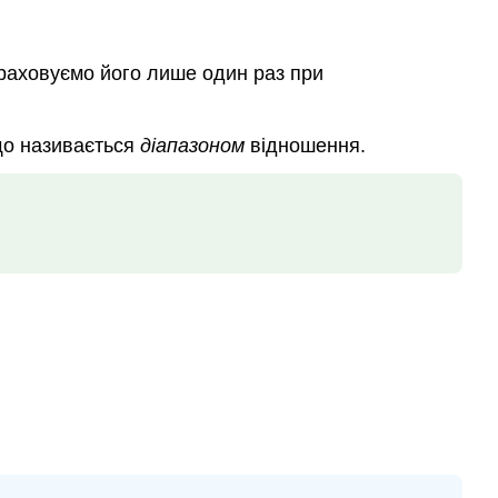
раховуємо його лише один раз при
що називається
діапазоном
відношення.