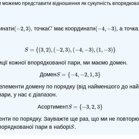
 можемо представити відношення як сукупність впорядкован
инати
(
−
2
,
3
)
, точка
має координати
(
−
4
,
−
3
)
, а точка
(
−
2
,
3
)
C
(
−
4
,
−
3
)
C
=
{
(
3
,
2
)
,
(
−
2
,
3
)
,
(
−
4
,
−
3
)
,
(
1
,
−
3
)
}
S
=
{
(
3
,
2
)
,
(
−
2
,
3
)
,
(
−
4
,
−
3
)
,
(
1
,
−
3
)
}
S
ції кожної впорядкованої пари, ми маємо домен.
Домен
=
{
−
4
,
−
2
,
1
,
3
}
S
=
{
−
4
,
−
2
,
1
,
3
}
S
 елементи домену по порядку (від найменшого до най
ари, у нас є діапазон.
Асортимент
=
{
−
3
,
2
,
3
}
S
=
{
−
3
,
2
,
3
}
S
енти по порядку. Зауважте ще раз, що ми не повтор
порядкованої пари в наборі
.
S
S