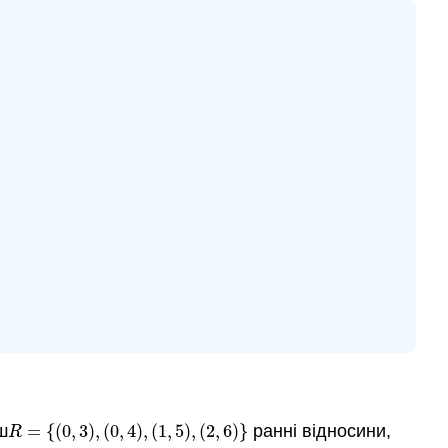
ш
=
{
(
0
,
3
)
,
(
0
,
4
)
,
(
1
,
5
)
,
(
2
,
6
)
}
ранні відносини,
R
=
{
(
0
,
3
)
,
(
0
,
4
)
,
(
1
,
5
)
,
(
2
,
6
)
}
R