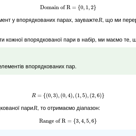
Domain of R
=
{
0
,
1
,
2
}
Domain of R
=
{
0
,
1
,
2
}
емент у впорядкованих парах, зауважте
, що ми пере
R
R
и кожної впорядкованої пари в набір, ми маємо те, 
 елементів впорядкованих пар.
=
{
(
0
,
3
)
,
(
0
,
4
)
,
(
1
,
5
)
,
(
2
,
6
)
}
R
=
{
(
0
,
3
)
,
(
0
,
4
)
,
(
1
,
5
)
,
(
2
,
6
)
}
R
кованої пари
, то отримаємо діапазон:
R
R
Range of R
=
{
3
,
4
,
5
,
6
}
Range of R
=
{
3
,
4
,
5
,
6
}