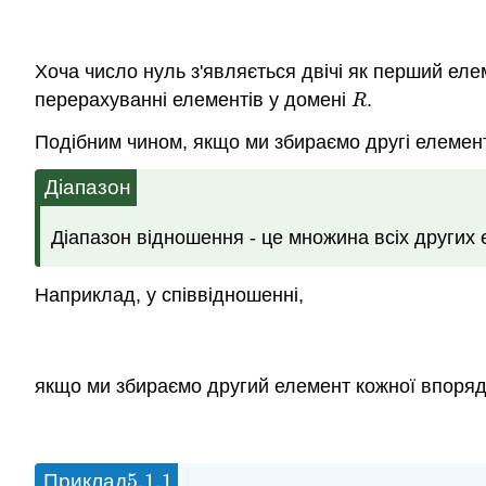
Хоча число нуль з'являється двічі як перший ел
перерахуванні елементів у домені
.
R
R
Подібним чином, якщо ми збираємо другі елемент
Діапазон
Діапазон відношення - це множина всіх других
Наприклад, у співвідношенні,
якщо ми збираємо другий елемент кожної впоряд
5.1.
1
Приклад
5.1.
1