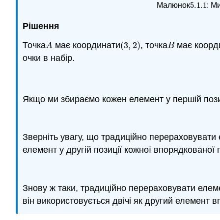
5.1.
1
Малюнок
:
Ми
5.1.
1
Рішення
Точка
має координати
(
3
,
2
)
, точка
має коорд
A
(
3
,
2
)
B
A
B
очки в набір.
Якщо ми збираємо кожен елемент у першій пози
Зверніть увагу, що традиційно перераховувати
елемент у другій позиції кожної впорядкованої п
Знову ж таки, традиційно перераховувати елем
він використовується двічі як другий елемент в