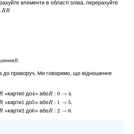
ерахуйте елементи в області зліва, перерахуйте
.
R
R
R
R
ошення
.
R
R
а до праворуч. Ми говоримо, що відношення
«карти
0
до
4
» або
:
0
→
4
.
R
0
4
R
:
0
→
4
R
R
«карти
1
до
5
» або
:
1
→
5
.
R
1
5
R
:
1
→
5
R
R
«карти
2
до
6
» або
:
2
→
6
.
R
2
6
R
:
2
→
6
R
R