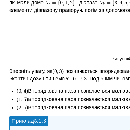
які мали домен
=
{
0
,
1
,
2
}
і діапазон
=
{
3
,
4
,
5
,
D
=
{
0
,
1
,
2
}
R
=
{
3
,
4
,
5
,
6
}
D
R
елементи діапазону праворуч, потім за допомогою
Рисунок
Зверніть увагу, як
(
0
,
3
)
позначається впорядкован
(
0
,
3
)
«карти
0
до
3
» і пишемо
:
0
→
3
. Подібним чином
0
3
R
:
0
→
3
R
(
0
,
4
)
Впорядкована пара позначається малюва
(
0
,
4
)
(
1
,
5
)
Впорядкована пара позначається малюва
(
1
,
5
)
(
2
,
6
)
Впорядкована пара позначається малюва
(
2
,
6
)
5.1.
3
Приклад
5.1.
3