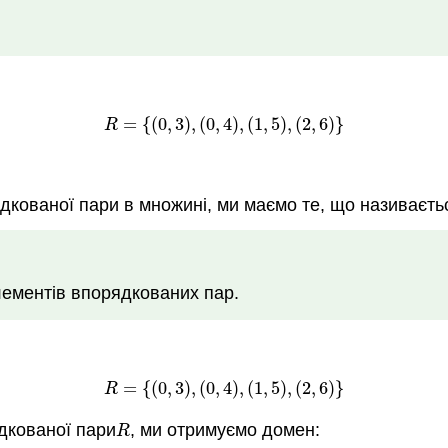
=
{
(
0
,
3
)
,
(
0
,
4
)
,
(
1
,
5
)
,
(
2
,
6
)
}
R
=
{
(
0
,
3
)
,
(
0
,
4
)
,
(
1
,
5
)
,
(
2
,
6
)
}
R
кованої пари в множині, ми маємо те, що називаєт
лементів впорядкованих пар.
=
{
(
0
,
3
)
,
(
0
,
4
)
,
(
1
,
5
)
,
(
2
,
6
)
}
R
=
{
(
0
,
3
)
,
(
0
,
4
)
,
(
1
,
5
)
,
(
2
,
6
)
}
R
дкованої пари
, ми отримуємо домен:
R
R