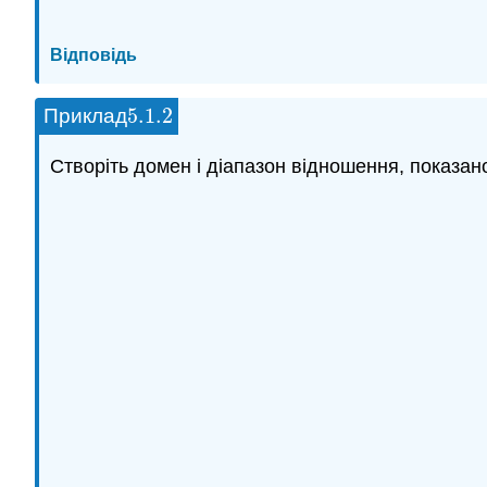
Відповідь
5.1.
2
Приклад
5.1.
2
Створіть домен і діапазон відношення, показа