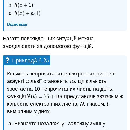
(
+
1
)
h
(
x
+
1
)
h
x
(
)
+
(
1
)
h
(
x
)
+
h
(
1
)
h
x
h
Відповідь
Багато повсякденних ситуацій можна
змоделювати за допомогою функцій.
3.6.
25
Приклад
3.6.
25
Кількість непрочитаних електронних листів в
акаунті Сільвії становить 75. Ця кількість
зростає на 10 непрочитаних листів на день.
Функція
(
)
=
75
+
10
представляє зв'язок між
N
(
t
)
=
75
+
10
t
N
t
t
кількістю електронних листів,
N
, і часом,
t
,
виміряним у днях.
Визначте незалежну і залежну змінну.