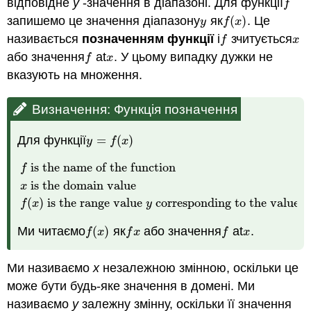
відповідне
y
-значення в діапазоні. Для функції
f
f
запишемо це значення діапазону
як
(
)
. Це
y
f
(
x
)
y
f
x
називається
позначенням функції
і
зчитується
f
x
f
x
або значення
at
. У цьому випадку дужки не
f
x
f
x
вказують на множення.
Визначення: Функція позначення
Для функції
=
(
)
y
=
f
(
x
)
y
f
x
is the name of the function
f
is the name of the function
x
is the domain value
f
(
x
)
f
is the domain value
x
(
)
is the range value
corresponding to the value
f
x
y
x
Ми читаємо
(
)
як
або значення
at
.
f
(
x
)
f
x
f
x
f
x
f
x
f
x
Ми називаємо
x
незалежною змінною, оскільки це
може бути будь-яке значення в домені. Ми
називаємо
y
залежну змінну, оскільки її значення