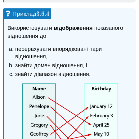
3.6.
4
Приклад
3.6.
4
Використовувати
відображення
показаного
відношення до
перерахувати впорядковані пари
відношення,
знайти домен відношення, і
знайти діапазон відношення.