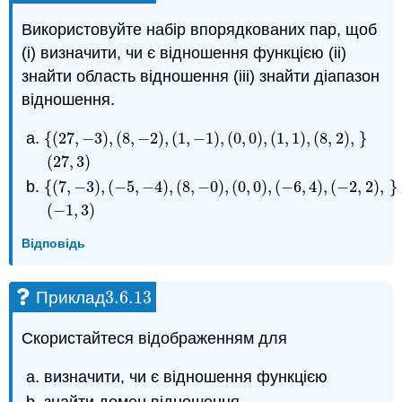
Використовуйте набір впорядкованих пар, щоб
(i) визначити, чи є відношення функцією (ii)
знайти область відношення (iii) знайти діапазон
відношення.
{
(
27
,
−
3
)
,
(
8
,
−
2
)
,
(
1
,
−
1
)
,
(
0
,
0
)
,
(
1
,
1
)
,
(
8
,
2
)
,
}
{
(
27
,
−
3
)
,
(
8
,
−
2
)
,
(
1
,
−
1
)
,
(
0
,
0
)
,
(
1
,
1
)
,
(
8
,
2
)
,
(
27
,
3
)
}
(
27
,
3
)
{
(
7
,
−
3
)
,
(
−
5
,
−
4
)
,
(
8
,
−
0
)
,
(
0
,
0
)
,
(
−
6
,
4
)
,
(
−
2
,
2
)
,
}
{
(
7
,
−
3
)
,
(
−
5
,
−
4
)
,
(
8
,
−
0
)
,
(
0
,
0
)
,
(
−
6
,
4
)
,
(
−
2
,
2
)
,
(
−
1
,
3
)
}
(
−
1
,
3
)
Відповідь
3.6.
13
Приклад
3.6.
13
Скористайтеся відображенням для
визначити, чи є відношення функцією