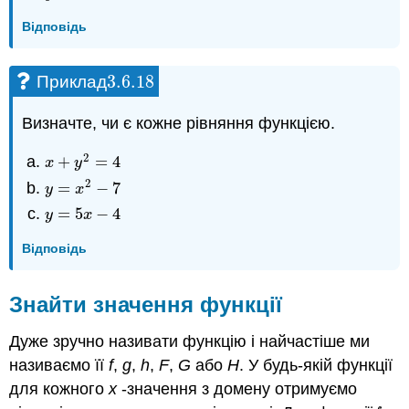
Відповідь
3.6.
18
Приклад
3.6.
18
Визначте, чи є кожне рівняння функцією.
2
+
=
4
x
+
y
2
=
4
x
y
2
=
−
7
y
=
x
2
−
7
y
x
=
5
−
4
y
=
5
x
−
4
y
x
Відповідь
Знайти значення функції
Дуже зручно називати функцію і найчастіше ми
називаємо її
f
,
g
,
h
,
F
,
G
або
H
. У будь-якій функції
для кожного
x
-значення з домену отримуємо