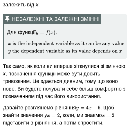
залежить від
x
.
НЕЗАЛЕЖНІ ТА ЗАЛЕЖНІ ЗМІННІ
Для функції
=
(
)
,
y
=
f
(
x
)
y
f
x
is the independent variable as it can be any value i
x
is the independent variable as it can be any value 
x
the dependent variable as its value depends on
y
x
Так само, як коли ви вперше зіткнулися зі змінною
x
, позначення функції може бути досить
тривожним. Це здається дивним, тому що воно
нове. Ви будете почувати себе більш комфортно з
позначенням під час його використання.
Давайте розглянемо рівняння
=
4
−
5
. Щоб
y
=
4
x
−
5
y
x
знайти значення
y
=
2
, коли, ми знаємо
=
2
x
=
2
x
=
2
x
x
підставити в рівняння, а потім спростити.