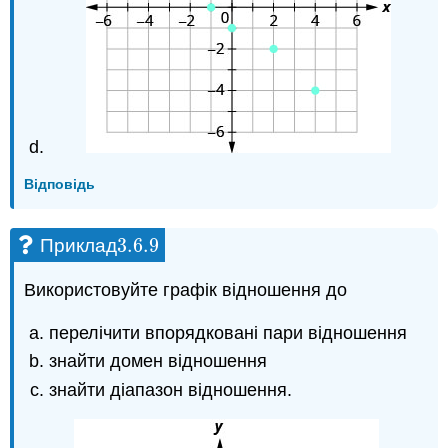
Відповідь
3.6.
9
Приклад
3.6.
9
Використовуйте графік відношення до
перелічити впорядковані пари відношення
знайти домен відношення
знайти діапазон відношення.