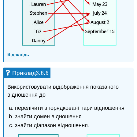
Відповідь
3.6.
5
Приклад
3.6.
5
Використовувати відображення показаного
відношення до
перелічити впорядковані пари відношення
знайти домен відношення
знайти діапазон відношення.