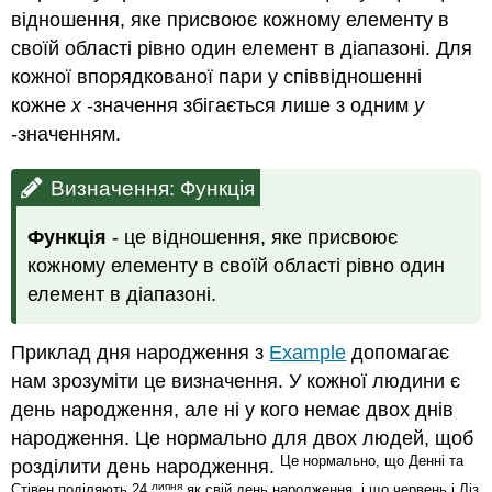
відношення, яке присвоює кожному елементу в
своїй області рівно один елемент в діапазоні. Для
кожної впорядкованої пари у співвідношенні
кожне
x
-значення збігається лише з одним
y
-значенням.
Визначення: Функція
Функція
- це відношення, яке присвоює
кожному елементу в своїй області рівно один
елемент в діапазоні.
Приклад дня народження з
Example
допомагає
нам зрозуміти це визначення. У кожної людини є
день народження, але ні у кого немає двох днів
народження. Це нормально для двох людей, щоб
Це нормально, що Денні та
розділити день народження.
липня
Стівен поділяють 24
як свій день народження, і що червень і Ліз