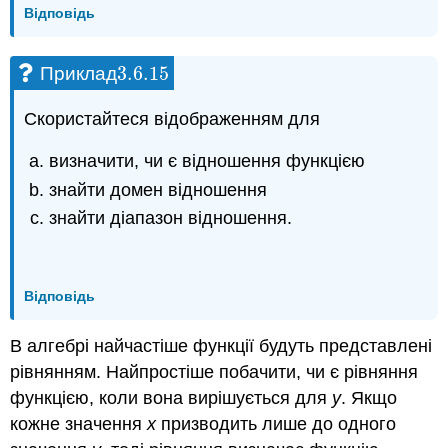
Відповідь
3.6.
15
Приклад
3.6.
15
Скористайтеся відображенням для
визначити, чи є відношення функцією
знайти домен відношення
знайти діапазон відношення.
Відповідь
В алгебрі найчастіше функції будуть представлені
рівнянням. Найпростіше побачити, чи є рівняння
функцією, коли вона вирішується для
y
. Якщо
кожне значення
x
призводить лише до одного