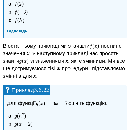
(
2
)
f
(
2
)
f
(
−
3
)
f
(
−
3
)
f
(
)
f
(
h
)
f
h
Відповідь
В останньому прикладі ми знайшли
(
)
постійне
f
(
x
)
f
x
значення
x
. У наступному прикладі нас просять
знайти
(
)
зі значеннями
x
, які є змінними. Ми все
g
(
x
)
g
x
ще дотримуємося тієї ж процедури і підставляємо
змінні в для
x
.
3.6.
22
Приклад
3.6.
22
Для функції
(
)
=
3
−
5
оцініть функцію.
g
(
x
)
=
3
x
−
5
g
x
x
2
(
)
g
(
h
2
)
g
h
(
+
2
)
g
(
x
+
2
)
g
x