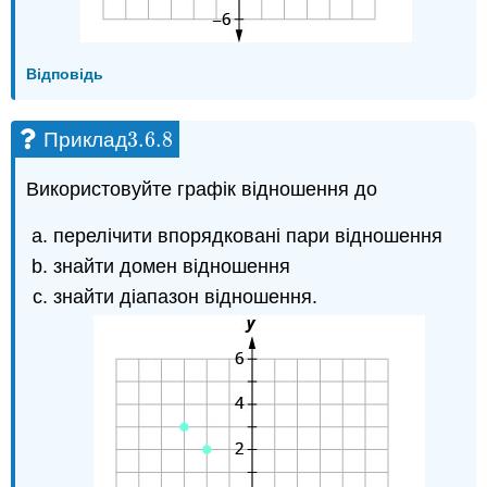
Відповідь
3.6.
8
Приклад
3.6.
8
Використовуйте графік відношення до
перелічити впорядковані пари відношення
знайти домен відношення
знайти діапазон відношення.