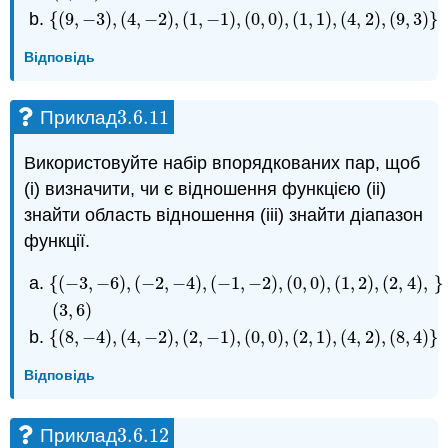
{
(
9
,
−
3
)
,
(
4
,
−
2
)
,
(
1
,
−
1
)
,
(
0
,
0
)
,
(
1
,
1
)
,
(
4
,
2
)
,
(
9
,
3
)
}
{
(
9
,
−
3
)
,
(
4
,
−
2
)
,
(
1
,
−
1
)
,
(
0
,
0
)
,
(
1
,
1
)
,
(
4
,
2
)
,
(
9
,
3
)
}
Відповідь
3.6.
11
Приклад
3.6.
11
Використовуйте набір впорядкованих пар, щоб
(i) визначити, чи є відношення функцією (ii)
знайти область відношення (iii) знайти діапазон
функції.
{
(
−
3
,
−
6
)
,
(
−
2
,
−
4
)
,
(
−
1
,
−
2
)
,
(
0
,
0
)
,
(
1
,
2
)
,
(
2
,
4
)
,
}
{
(
−
3
,
−
6
)
,
(
−
2
,
−
4
)
,
(
−
1
,
−
2
)
,
(
0
,
0
)
,
(
1
,
2
)
,
(
2
,
4
)
,
(
3
,
6
)
}
(
3
,
6
)
{
(
8
,
−
4
)
,
(
4
,
−
2
)
,
(
2
,
−
1
)
,
(
0
,
0
)
,
(
2
,
1
)
,
(
4
,
2
)
,
(
8
,
4
)
}
{
(
8
,
−
4
)
,
(
4
,
−
2
)
,
(
2
,
−
1
)
,
(
0
,
0
)
,
(
2
,
1
)
,
(
4
,
2
)
,
(
8
,
4
)
}
Відповідь
3.6.
12
Приклад
3.6.
12