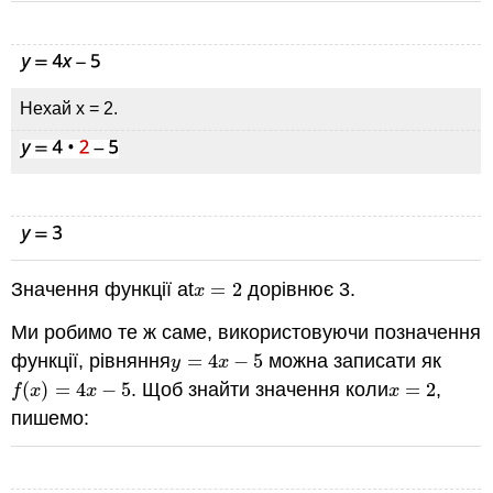
Нехай x = 2.
Значення функції at
=
2
дорівнює 3.
x
=
2
x
Ми робимо те ж саме, використовуючи позначення
функції, рівняння
=
4
−
5
можна записати як
y
=
4
x
−
5
y
x
(
)
=
4
−
5
. Щоб знайти значення коли
=
2
,
f
(
x
)
=
4
x
−
5
x
=
2
f
x
x
x
пишемо: