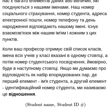
нас є багато елементів даних або величин, які
поєднуються з нашими іменами. Наш номер
соціального страхування, номер студента, адреса
електронної пошти, номер телефону та день
народження відповідають нашому імені. Існує
взаємозв'язок між нашим ім'ям і кожним з цих
пунктів.
Коли ваш професор отримує свій список класів,
імена всіх учнів у класі вказані в одному стовпці, а
потім номер студентського посвідчення, ймовірно,
буде в наступному стовпці. Якщо ми думаємо про
відповідність як набір впорядкованих пар, де
перший елемент - ім'я студента, а другий елемент
- ідентифікаційний номер студента, ми називаємо
це
відношення
.
(
Student name
,
Student ID #
)
(
Student name
,
Student ID #
)