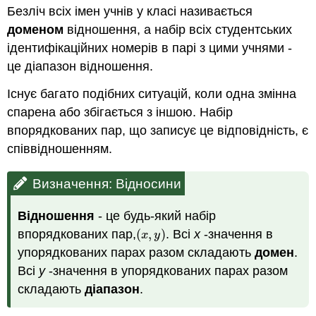
Безліч всіх імен учнів у класі називається
доменом
відношення, а набір всіх студентських
ідентифікаційних номерів в парі з цими учнями -
це діапазон відношення.
Існує багато подібних ситуацій, коли одна змінна
спарена або збігається з іншою. Набір
впорядкованих пар, що записує це відповідність, є
співвідношенням.
Визначення: Відносини
Відношення
- це будь-який набір
впорядкованих пар,
(
,
)
. Всі
x
-значення в
(
x
,
y
)
x
y
упорядкованих парах разом складають
домен
.
Всі
y
-значення в упорядкованих парах разом
складають
діапазон
.