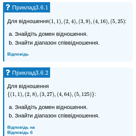
3.6.
1
Приклад
3.6.
1
Для відношення
(
1
,
1
)
,
(
2
,
4
)
,
(
3
,
9
)
,
(
4
,
16
)
,
(
5
,
25
)
:
(
1
,
1
)
,
(
2
,
4
)
,
(
3
,
9
)
,
(
4
,
16
)
,
(
5
,
25
)
Знайдіть домен відношення.
Знайти діапазон співвідношення.
Відповідь
3.6.
2
Приклад
3.6.
2
Для відношення
{
(
1
,
1
)
,
(
2
,
8
)
,
(
3
,
27
)
,
(
4
,
64
)
,
(
5
,
125
)
}
:
{
(
1
,
1
)
,
(
2
,
8
)
,
(
3
,
27
)
,
(
4
,
64
)
,
(
5
,
125
)
}
Знайдіть домен відношення.
Знайти діапазон співвідношення.
Відповідь на
Відповідь б