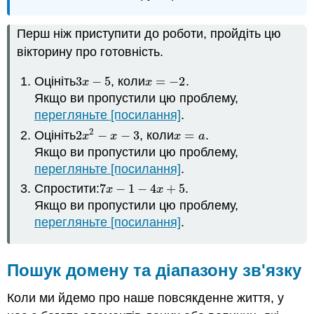
Перш ніж приступити до роботи, пройдіть цю
вікторину про готовність.
Оцініть
3
−
5
, коли
=
−
2
.
3
x
−
5
x
=
−
2
x
x
Якщо ви пропустили цю проблему,
перегляньте [посилання]
.
2
Оцініть
2
−
−
3
, коли
=
.
2
x
2
−
x
−
3
x
=
a
x
x
x
a
Якщо ви пропустили цю проблему,
перегляньте [посилання]
.
Спростити:
7
−
1
−
4
+
5
.
7
x
−
1
−
4
x
+
5
x
x
Якщо ви пропустили цю проблему,
перегляньте [посилання]
.
Пошук домену та діапазону зв'язку
Коли ми йдемо про наше повсякденне життя, у