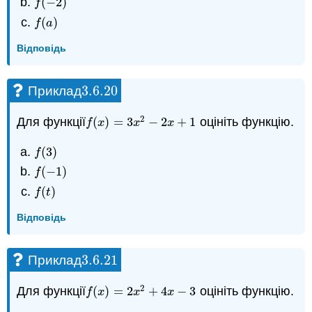
(
−
2
)
f
(
−
2
)
f
(
)
f
(
a
)
f
a
Відповідь
3.6.
20
Приклад
3.6.
20
2
Для функції
(
)
=
3
−
2
+
1
оцініть функцію.
f
(
x
)
=
3
x
2
−
2
x
+
1
f
x
x
x
(
3
)
f
(
3
)
f
(
−
1
)
f
(
−
1
)
f
(
)
f
(
t
)
f
t
Відповідь
3.6.
21
Приклад
3.6.
21
2
Для функції
(
)
=
2
+
4
−
3
оцініть функцію.
f
(
x
)
=
2
x
2
+
4
x
−
3
f
x
x
x