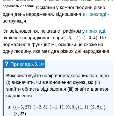
поділяють 2 серпня.
Оскільки у кожної людини рівно
один день народження, відношення в
Прикладі
-
це функція.
Співвідношення, показане графіком у
прикладі,
включає впорядковані пари
(
−
3
,
−
1
)
і
(
−
3
,
4
)
. Це
(
−
3
,
−
1
)
(
−
3
,
4
)
нормально в функції? Ні, оскільки це схоже на
одну людину, яка має два різних дні народження.
3.6.
10
Приклад
3.6.
10
Використовуйте набір впорядкованих пар, щоб
(i) визначити, чи є відношення функцією (ii)
знайти область відношення (iii) знайти діапазон
відношення.
{
(
−
3
,
27
)
,
(
−
2
,
8
)
,
(
−
1
,
1
)
,
(
0
,
0
)
,
(
1
,
1
)
,
(
2
,
8
)
,
}
{
(
−
3
,
27
)
,
(
−
2
,
8
)
,
(
−
1
,
1
)
,
(
0
,
0
)
,
(
1
,
1
)
,
(
2
,
8
)
,
(
3
,
27
)
}
(
3
,
27
)