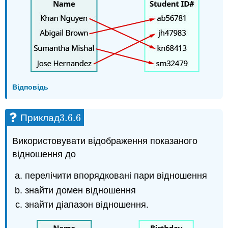
Відповідь
3.6.
6
Приклад
3.6.
6
Використовувати відображення показаного
відношення до
перелічити впорядковані пари відношення
знайти домен відношення
знайти діапазон відношення.