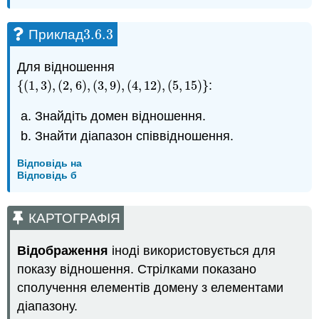
3.6.
3
Приклад
3.6.
3
Для відношення
{
(
1
,
3
)
,
(
2
,
6
)
,
(
3
,
9
)
,
(
4
,
12
)
,
(
5
,
15
)
}
:
{
(
1
,
3
)
,
(
2
,
6
)
,
(
3
,
9
)
,
(
4
,
12
)
,
(
5
,
15
)
}
Знайдіть домен відношення.
Знайти діапазон співвідношення.
Відповідь на
Відповідь б
КАРТОГРАФІЯ
Відображення
іноді використовується для
показу відношення. Стрілками показано
сполучення елементів домену з елементами
діапазону.