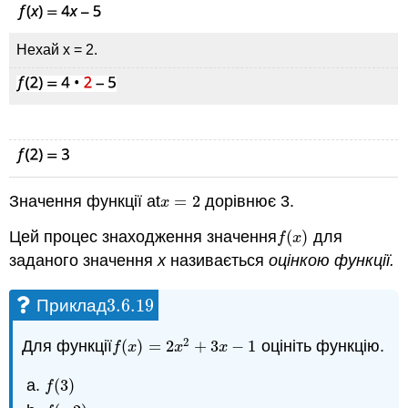
Нехай x = 2.
Значення функції at
=
2
дорівнює 3.
x
=
2
x
Цей процес знаходження значення
(
)
для
f
(
x
)
f
x
заданого значення
x
називається
оцінкою функції.
3.6.
19
Приклад
3.6.
19
2
Для функції
(
)
=
2
+
3
−
1
оцініть функцію.
f
(
x
)
=
2
x
2
+
3
x
−
1
f
x
x
x
(
3
)
f
(
3
)
f