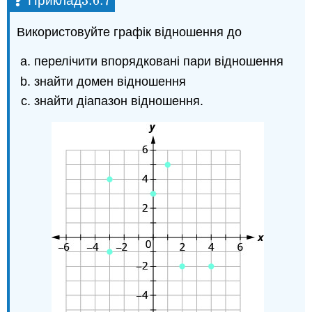
3.6.
7
Приклад
3.6.
7
Використовуйте графік відношення до
перелічити впорядковані пари відношення
знайти домен відношення
знайти діапазон відношення.