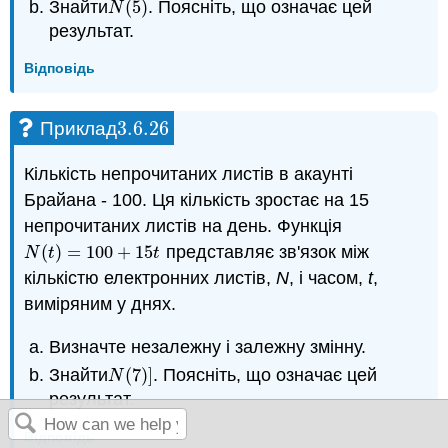
Знайти
(
5
)
. Поясніть, що означає цей
N
(
5
)
N
результат.
Відповідь
3.6.
26
Приклад
3.6.
26
Кількість непрочитаних листів в акаунті
Брайана - 100. Ця кількість зростає на 15
непрочитаних листів на день. Функція
(
)
=
100
+
15
представляє зв'язок між
N
(
t
)
=
100
+
15
t
N
t
t
кількістю електронних листів,
N
, і часом,
t
,
виміряним у днях.
Визначте незалежну і залежну змінну.
Знайти
(
7
)
]
. Поясніть, що означає цей
N
(
7
)
]
N
результат.
Відповідь