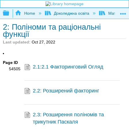
Expand/collapse global hierarchy
Home
Доколеджна освіта
Математи
2: Поліноми та раціональні
функції
Last updated
Oct 27, 2022
Page ID
2.1:2.1 Факторинговий Огляд
54505
2.2: Розширений факторинг
2.3: Розширення поліномів та
трикутник Паскаля