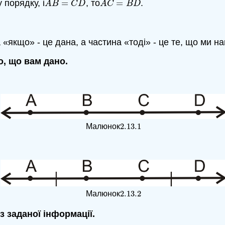
 порядку, і
=
, то
=
.
A
B
=
C
D
A
C
=
B
D
A
B
C
D
A
C
B
D
«якщо» - це дана, а частина «тоді» - це те, що ми н
, що вам дано.
2.13.
1
Малюнок
2.13.
1
2.13.
2
Малюнок
2.13.
2
з заданої інформації.