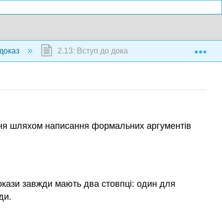
Exp
 доказ
2.13: Вступ до доказів
ення шляхом написання формальних аргументів
докази завжди мають два стовпці: один для
ди.