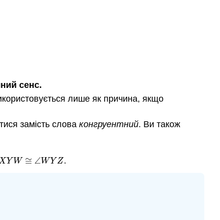
ний сенс.
икористовується лише як причина, якщо
тися замість слова
конгруентний
. Ви також
≅
∠
.
∠
X
Y
W
≅
∠
W
Y
Z
X
Y
W
W
Y
Z