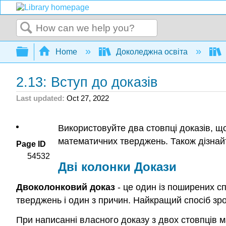
Search
Expand/collapse global hierarchy
Home
Доколеджна освіта
2.13: Вступ до доказів
Last updated
Oct 27, 2022
Використовуйте два стовпці доказів, 
математичних тверджень. Також дізнайт
Page ID
54532
Дві колонки Докази
Двоколонковий доказ
- це один із поширених сп
тверджень і один з причин. Найкращий спосіб зр
При написанні власного доказу з двох стовпців май