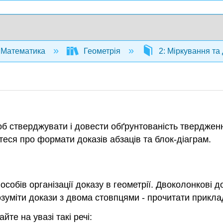
Математика
Геометрія
2: Міркування та
щоб стверджувати і довести обґрунтованість твердж
еся про формати доказів абзаців та блок-діаграм.
особів організації доказу в геометрії. Двоколонкові 
озуміти докази з двома стовпцями - прочитати прикла
те на увазі такі речі: