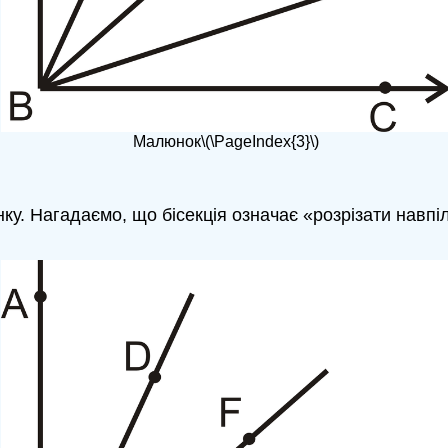
Малюнок
\(\
PageIndex
{3}\)
ку. Нагадаємо, що бісекція означає «розрізати навпіл