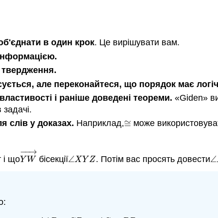
б'єднати в один крок
. Це вирішувати вам.
 інформацією.
 твердження.
ується, але переконайтеся, що порядок має логіч
властивості і раніше доведені теореми.
«Giden» в
 задачі.
я слів у доказах.
Наприклад,
≅
може використовува
≅
−
−
→
 і що
бісекції
∠
. Потім вас просять довести
∠
Y
W
→
∠
X
Y
Z
Y
W
X
Y
Z
о: