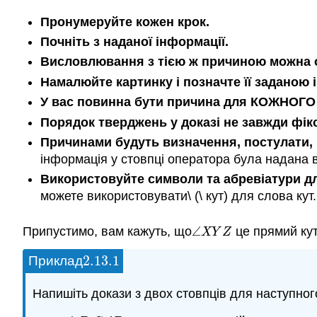
Пронумеруйте кожен крок.
Почніть з наданої інформації.
Висловлювання з тією ж причиною можна о
Намалюйте картинку і позначте її заданою
У вас повинна бути причина для КОЖНОГО
Порядок тверджень у доказі не завжди фікс
Причинами будуть визначення, постулати, 
інформація у стовпці оператора була надана в
Використовуйте символи та абревіатури дл
можете використовувати\ (\ кут) для слова кут.
Припустимо, вам кажуть, що
∠
це прямий кут
∠
X
Y
Z
X
Y
Z
2.13.
1
Приклад
2.13.
1
Напишіть докази з двох стовпців для наступног