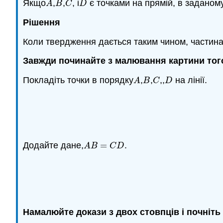
Якщо
,
,
, і
є точками на прямій, в заданому
A
B
C
D
A
B
C
D
Рішення
Коли твердження дається таким чином, частина 
Завжди починайте з малювання картини того
Покладіть точки в порядку
,
,
,,
на лінії.
A
B
C
D
A
B
C
D
Додайте дане,
=
.
A
B
=
C
D
A
B
C
D
Намалюйте докази з двох стовпців і почніть 