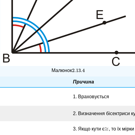
2.13.
4
Малюнок
2.13.
4
Причина
1. Враховується
2. Визначення бісектриси к
≅
3. Якщо кути є
, то їх мірки
≅