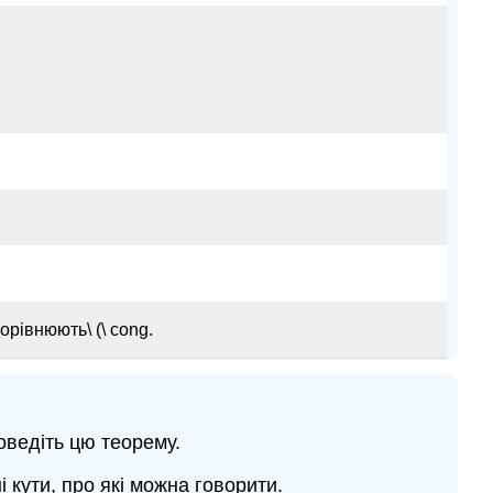
дорівнюють\ (\ cong.
оведіть цю теорему.
 кути, про які можна говорити.