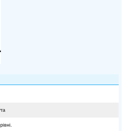
ута
 рівні.