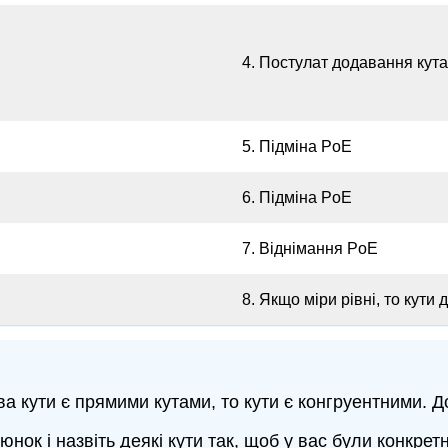
4. Постулат додавання кута
5. Підміна PoE
6. Підміна PoE
7. Віднімання PoE
8. Якщо міри рівні, то кути 
ва кути є прямими кутами, то кути є конгруентними. Д
ок і назвіть деякі кути так, щоб у вас були конкретні