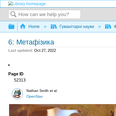
Search
Expand/collapse global hierarchy
Home
Гуманітарні науки
Ф
6: Метафізика
Last updated
Oct 27, 2022
Page ID
52313
Nathan Smith et al.
OpenStax