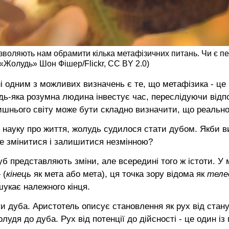
озволяють нам обрамити кілька метафізичних питань. Чи є п
 «Жолудь» Шон Фішер/Flickr, CC BY 2.0)
і одним з можливих визначень є те, що метафізика - це 
ь-яка розумна людина інвестує час, переслідуючи відпо
ишнього світу може бути складно визначити, що реально
з науку про життя, жолудь судилося стати дубом. Якби в
оже змінитися і залишитися незмінною?
уб представляють зміни, але всередині того ж істоти. У
 (
кінець
як мета або мета), ця точка зору відома як
теле
шукає належного кінця.
и дуба. Аристотель описує становлення як рух від стан
удя до дуба. Рух від потенції до дійсності - це один із