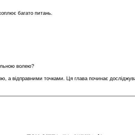
хоплює багато питань.
вільною волею?
кою, а відправними точками. Ця глава починає досліджув