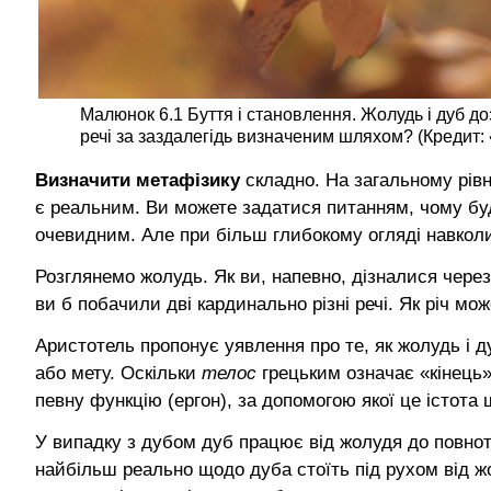
Малюнок 6.1 Буття і становлення. Жолудь і дуб д
речі за заздалегідь визначеним шляхом? (Кредит:
Визначити метафізику
складно. На загальному рівн
є реальним. Ви можете задатися питанням, чому буд
очевидним. Але при більш глибокому огляді навкол
Розглянемо жолудь. Як ви, напевно, дізналися чере
ви б побачили дві кардинально різні речі. Як річ м
Аристотель пропонує уявлення про те, як жолудь і д
або мету. Оскільки
телос
грецьким означає «кінець»
певну функцію (ергон), за допомогою якої це істота 
У випадку з дубом дуб працює від жолудя до повнот
найбільш реально щодо дуба стоїть під рухом від жол