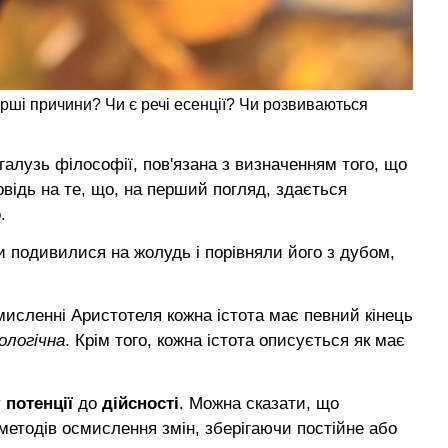
ерші причини? Чи є речі есенції? Чи розвиваються
галузь філософії, пов'язана з визначенням того, що
відь на те, що, на перший погляд, здається
.
и подивилися на жолудь і порівняли його з дубом,
 мисленні Аристотеля кожна істота має певний кінець
ологічна
. Крім того, кожна істота описується як має
у
потенції
до
дійсності
. Можна сказати, що
 методів осмислення змін, зберігаючи постійне або