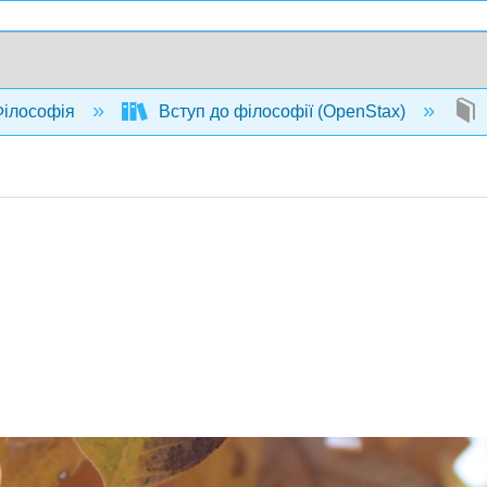
ілософія
Вступ до філософії (OpenStax)