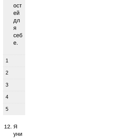
ост
ей
дл
я
себ
е.
1
2
3
4
5
Я
уни