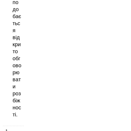
по
до
бає
тьс
я
від
кри
то
обг
ово
рю
ват
и
роз
біж
нос
ті.