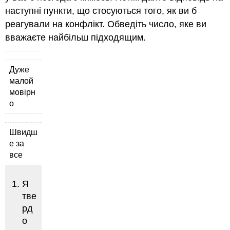
наступні пункти, що стосуються того, як ви б
реагували на конфлікт. Обведіть число, яке ви
вважаєте найбільш підходящим.
Дуже
малой
мовірн
о
Швидш
е за
все
Я
тве
рд
о