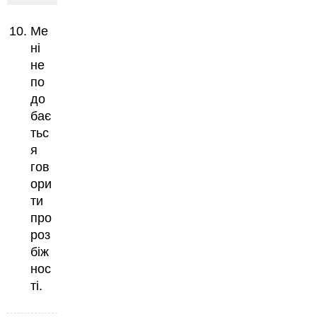
Ме
ні
не
по
до
бає
тьс
я
гов
ори
ти
про
роз
біж
нос
ті.