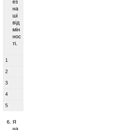
ез
на
ші
від
мін
нос
ті.
1
2
3
4
5
Я
на