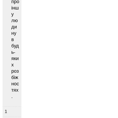
про
інш
у
лю
ди
ну
в
буд
ь-
яки
х
роз
біж
нос
тях
.
1