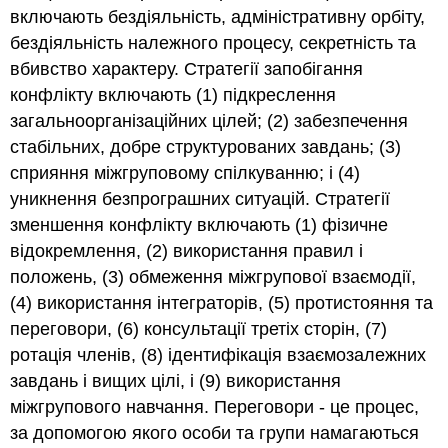
включають бездіяльність, адміністративну орбіту,
бездіяльність належного процесу, секретність та
вбивство характеру. Стратегії запобігання
конфлікту включають (1) підкреслення
загальноорганізаційних цілей; (2) забезпечення
стабільних, добре структурованих завдань; (3)
сприяння міжгруповому спілкуванню; і (4)
уникнення безпрограшних ситуацій. Стратегії
зменшення конфлікту включають (1) фізичне
відокремлення, (2) використання правил і
положень, (3) обмеження міжгрупової взаємодії,
(4) використання інтеграторів, (5) протистояння та
переговори, (6) консультації третіх сторін, (7)
ротація членів, (8) ідентифікація взаємозалежних
завдань і вищих цілі, і (9) використання
міжгрупового навчання. Переговори - це процес,
за допомогою якого особи та групи намагаються