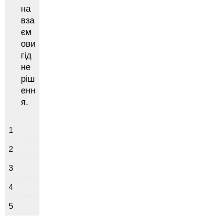
на
вза
єм
ови
гід
не
ріш
енн
я.
1
2
3
4
5