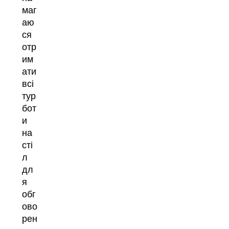
маг
аю
ся
отр
им
ати
всі
тур
бот
и
на
сті
л
дл
я
обг
ово
рен