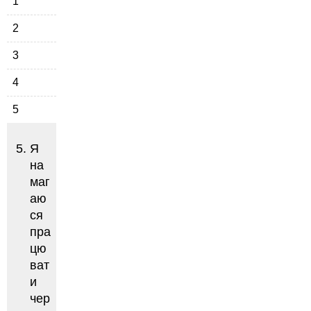
1
2
3
4
5
Я
на
маг
аю
ся
пра
цю
ват
и
чер