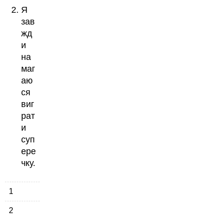
Я
зав
жд
и
на
маг
аю
ся
виг
рат
и
суп
ере
чку.
1
2