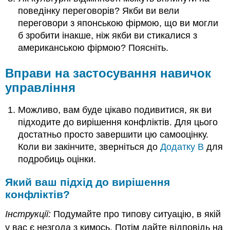
поведінку переговорів? Якби ви вели
переговори з японською фірмою, що ви могли
б зробити інакше, ніж якби ви стикалися з
американською фірмою? Поясніть.
Вправи на застосування навичок
управління
Можливо, вам буде цікаво подивитися, як ви
підходите до вирішення конфліктів. Для цього
достатньо просто завершити цю самооцінку.
Коли ви закінчите, зверніться до
Додатку B
для
подробиць оцінки.
Який ваш підхід до вирішення
конфліктів?
Інструкції:
Подумайте про типову ситуацію, в якій
у вас є незгода з кимось. Потім дайте відповідь на