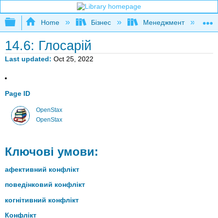
Expand/collapse global hierarchy
Home
Бізнес
Менеджмент
К
14.6: Глосарій
Last updated
Oct 25, 2022
Page ID
OpenStax
OpenStax
Ключові умови:
афективний конфлікт
поведінковий конфлікт
когнітивний конфлікт
Конфлікт