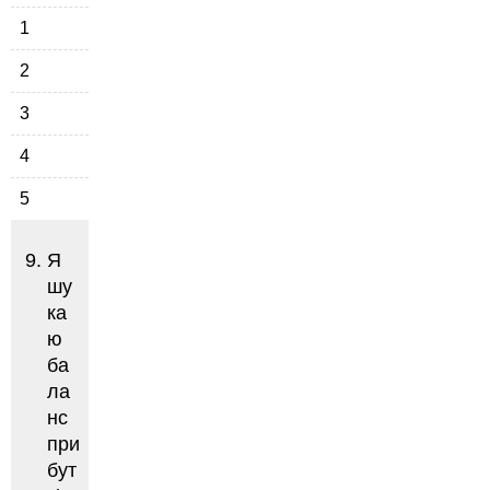
1
2
3
4
5
Я
шу
ка
ю
ба
ла
нс
при
бут