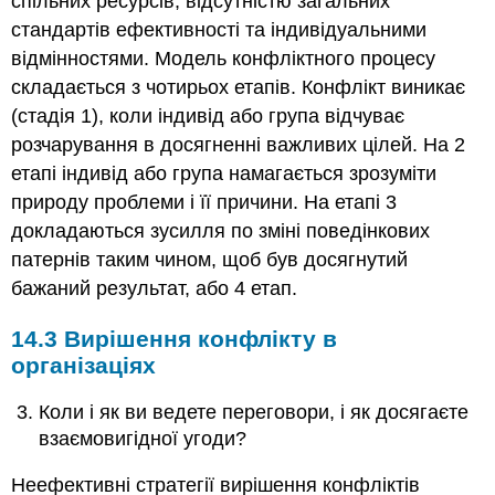
спільних ресурсів, відсутністю загальних
стандартів ефективності та індивідуальними
відмінностями. Модель конфліктного процесу
складається з чотирьох етапів. Конфлікт виникає
(стадія 1), коли індивід або група відчуває
розчарування в досягненні важливих цілей. На 2
етапі індивід або група намагається зрозуміти
природу проблеми і її причини. На етапі 3
докладаються зусилля по зміні поведінкових
патернів таким чином, щоб був досягнутий
бажаний результат, або 4 етап.
14.3 Вирішення конфлікту в
організаціях
Коли і як ви ведете переговори, і як досягаєте
взаємовигідної угоди?
Неефективні стратегії вирішення конфліктів