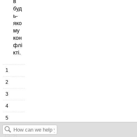
в
буд
ь-
яко
му
кон
флі
кті.
1
2
3
4
5
Я