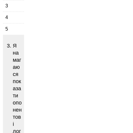
3
4
5
Я
на
маг
аю
ся
пок
аза
ти
опо
нен
тов
і
лог