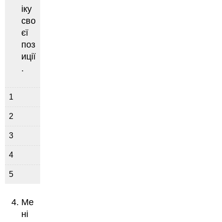
іку
сво
єї
поз
иції
.
1
2
3
4
5
Ме
ні