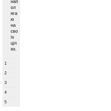
нап
ол
яга
ю
на
сво
їх
ціл
ях.
1
2
3
4
5