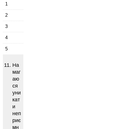
1
2
3
4
5
На
маг
аю
ся
уни
кат
и
неп
риє
мн