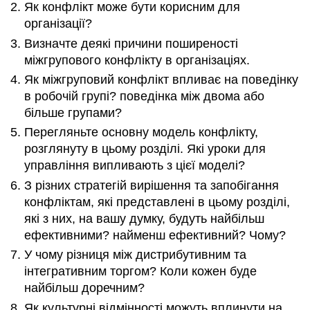
Як конфлікт може бути корисним для
організації?
Визначте деякі причини поширеності
міжгрупового конфлікту в організаціях.
Як міжгруповий конфлікт впливає на поведінку
в робочій групі? поведінка між двома або
більше групами?
Перегляньте основну модель конфлікту,
розглянуту в цьому розділі. Які уроки для
управління випливають з цієї моделі?
З різних стратегій вирішення та запобігання
конфліктам, які представлені в цьому розділі,
які з них, на вашу думку, будуть найбільш
ефективними? найменш ефективний? Чому?
У чому різниця між дистрибутивним та
інтегративним торгом? Коли кожен буде
найбільш доречним?
Як культурні відмінності можуть вплинути на