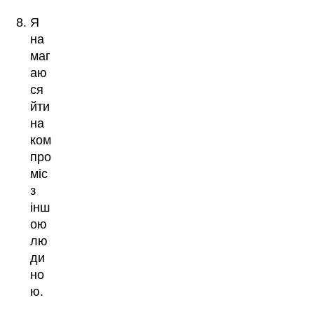
Я
на
маг
аю
ся
йти
на
ком
про
міс
з
інш
ою
лю
ди
но
ю.