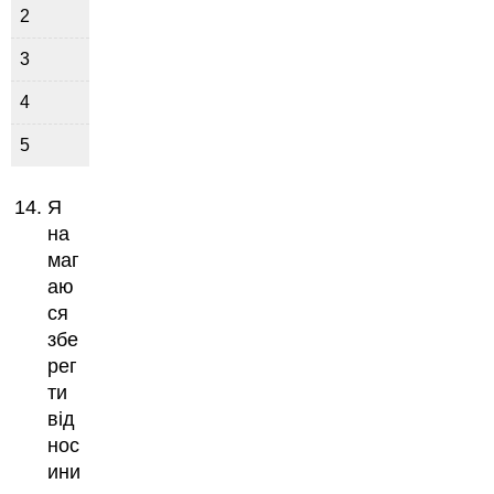
2
3
4
5
Я
на
маг
аю
ся
збе
рег
ти
від
нос
ини