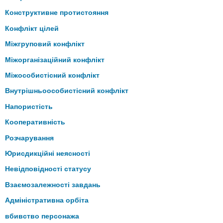
Конструктивне протистояння
Конфлікт цілей
Міжгруповий конфлікт
Міжорганізаційний конфлікт
Міжособистісний конфлікт
Внутрішньоособистісний конфлікт
Напористість
Кооперативність
Розчарування
Юрисдикційні неясності
Невідповідності статусу
Взаємозалежності завдань
Адміністративна орбіта
вбивство персонажа