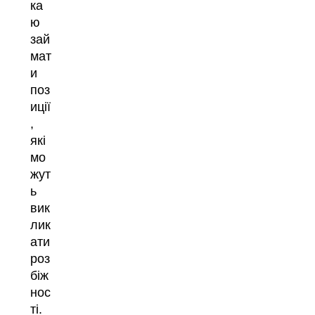
ка
ю
зай
мат
и
поз
иції
,
які
мо
жут
ь
вик
лик
ати
роз
біж
нос
ті.