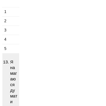
1
2
3
4
5
Я
на
маг
аю
ся
ду
мат
и