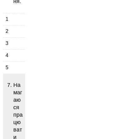
ня.
1
2
3
4
5
На
маг
аю
ся
пра
цю
ват
и