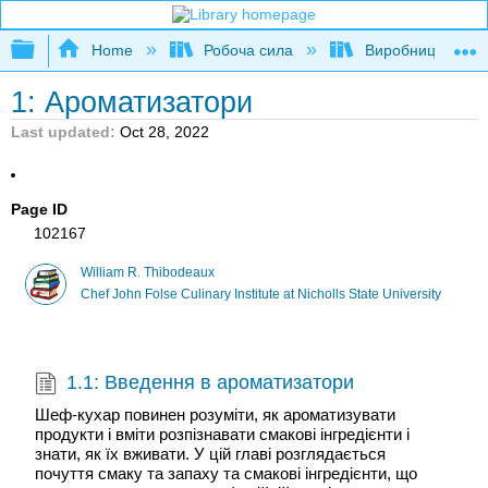
Expand/collapse global hierarchy
Home
Робоча сила
Виробництво прод
1: Ароматизатори
Last updated
Oct 28, 2022
Page ID
102167
William R. Thibodeaux
Chef John Folse Culinary Institute at Nicholls State University
1.1: Введення в ароматизатори
Шеф-кухар повинен розуміти, як ароматизувати
продукти і вміти розпізнавати смакові інгредієнти і
знати, як їх вживати. У цій главі розглядається
почуття смаку та запаху та смакові інгредієнти, що