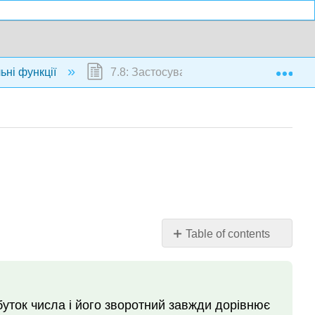
Exp
ьні функції
7.8: Застосування раціональних функц
Table of contents
Проблеми
з
числом
Проблеми
буток числа і його зворотний завжди дорівнює