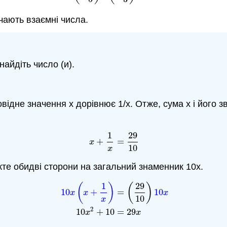
чають взаємні числа.
найдіть число (и).
відне значення x дорівнює 1/x. Отже, сума x і його
1
29
(7.8.5)
x
+
1
x
=
29
10
+
=
x
10
x
те обидві сторони на загальний знаменник 10х.
1
29
(
)
(
)
10
+
=
10
x
x
x
10
10
x
(
x
+
1
x
)
=
(
29
10
)
10
x
10
x
2
+
10
=
29
x
x
2
10
+
10
=
29
x
x