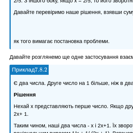
2/5. З іншого боку, якщо х = 2/5, то його зворот
Давайте перевіримо наше рішення, взявши суму 
як того вимагає постановка проблеми.
Давайте розглянемо ще одне застосування взаємн
7.8.
2
Приклад
7.8.
2
Є два числа. Друге число на 1 більше, ніж в д
Рішення
Нехай x представляють перше число. Якщо друг
2х+ 1.
Таким чином, наші два числа - х і 2х+1. Їх звор