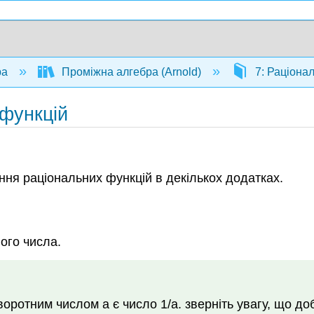
ра
Проміжна алгебра (Arnold)
7: Раціонал
 функцій
ння раціональних функцій в декількох додатках.
ого числа.
воротним числом a є число 1/a. зверніть увагу, що до