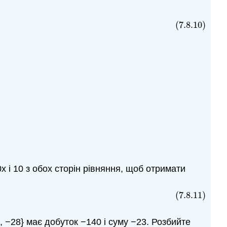
(7.8.10)
=
7
x
(
2
x
+
1
)
x і 10 з обох сторін рівняння, щоб отримати
(7.8.11)
, −28} має добуток −140 і суму −23. Розбийте