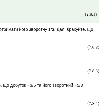
з
відстанню,
швидкістю
(7.8.1)
та
часом
Проблеми
отримати його зворотну 1/3. Далі врахуйте, що
роботи
Вправа
(7.8.2)
(7.8.3)
, що добуток −3/5 та його зворотний −5/3
(7.8.4)