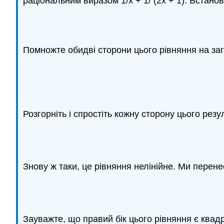
раціональним виразом 1/x + 1/ (2x + 1). Встанов
Помножте обидві сторони цього рівняння на заг
Розгорніть і спростіть кожну сторону цього резу
Знову ж таки, це рівняння нелінійне. Ми перене
Зауважте, що правий бік цього рівняння є квадр