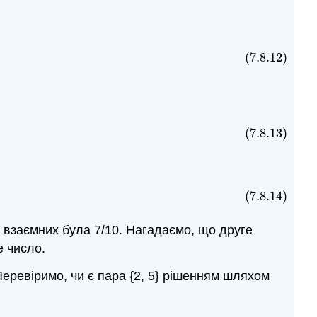
4
x
+
5
)
(7.8.12)
(7.8.13)
(7.8.14)
х взаємних була 7/10. Нагадаємо, що друге
е число.
 Перевіримо, чи є пара {2, 5} рішенням шляхом