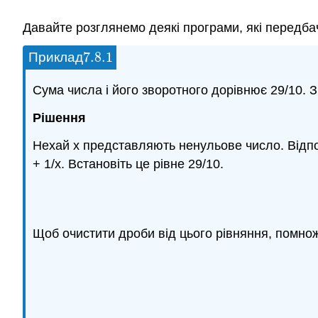
Давайте розглянемо деякі програми, які передба
7.8.
1
Приклад
7.8.
1
Сума числа і його зворотного дорівнює 29/10. З
Рішення
Нехай x представляють ненульове число. Відпо
+ 1/x. Встановіть це рівне 29/10.
Щоб очистити дроби від цього рівняння, помнож