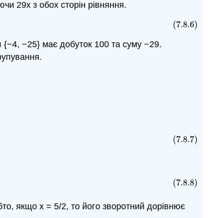
ючи 29x з обох сторін рівняння.
(7.8.6)
л {−4, −25} має добуток 100 та суму −29.
рупування.
2
x
−
5
)
(
5
x
−
2
)
=
0
(7.8.7)
(7.8.8)
бто, якщо х = 5/2, то його зворотний дорівнює