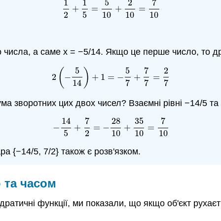
1
1
5
2
7
(7.8.15)
1
2
+
1
5
=
5
10
+
2
10
=
7
10
+
=
+
=
2
5
10
10
10
числа, а саме x = −5/14. Якщо це перше число, то д
5
5
7
2
(
)
(7.8.16)
2
(
−
5
14
)
+
1
=
−
5
7
+
7
7
=
2
7
2
−
+
1
=
−
+
=
14
7
7
7
сума зворотних цих двох чисел? Взаємні рівні −14/5 та 
14
7
28
35
7
(7.8.17)
−
14
5
+
7
2
=
−
28
10
+
35
10
=
7
10
−
+
=
−
+
=
5
2
10
10
10
а {−14/5, 7/2} також є розв'язком.
 та часом
дратичні функції, ми показали, що якщо об'єкт рухає