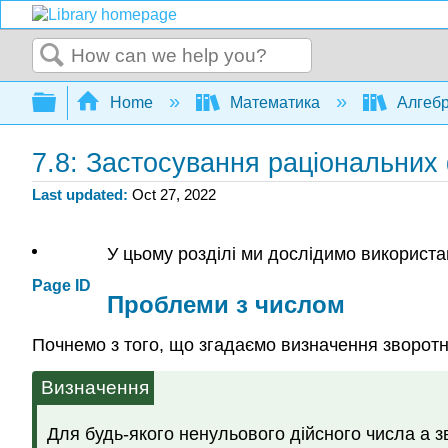
Search
Expand/collapse global hierarchy
Home
Математика
Алгеб
7.8: Застосування раціональних
Last updated
Oct 27, 2022
У цьому розділі ми дослідимо використа
Page ID
Проблеми з числом
Почнемо з того, що згадаємо визначення зворотн
Визначення
Для будь-якого ненульового дійсного числа a з