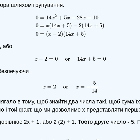
ктора шляхом групування.
2
0
=
14
+
5
−
28
−
10
.12)
0
=
14
x
2
+
5
x
−
28
x
−
10
0
=
x
(
14
x
+
5
)
−
2
(
14
x
+
5
)
0
=
(
x
−
2
)
(
1
x
x
x
0
=
(
14
+
5
)
−
2
(
14
+
5
)
x
x
x
0
=
(
−
2
)
(
14
+
5
)
x
x
, або
−
2
=
0
or
14
+
5
=
0
(7.8.13)
x
−
2
=
0
or
14
x
+
5
=
0
x
x
абезпечуючи
5
(7.8.14)
x
=
2
or
x
=
−
5
14
=
2
or
=
−
x
x
14
лягало в тому, щоб знайти два числа такі, щоб сума ї
ло і той факт, що ми дозволимо х представляти перш
рівнює 2x + 1, або 2 (2) + 1. Тобто друге число - 5.