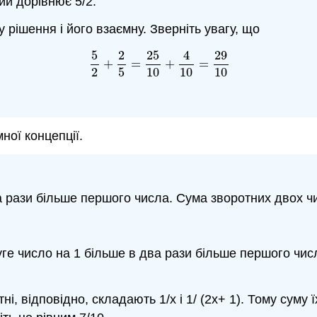
ний дорівнює 5/2.
рішення і його взаємну. Зверніть увагу, що
5
2
25
4
29
(7.8.9)
5
2
+
2
5
=
25
10
+
4
10
=
29
10
+
=
+
=
2
5
10
10
10
ої концепції.
ва рази більше першого числа. Сума зворотних двох ч
е число на 1 більше в два рази більше першого чис
отні, відповідно, складають 1/х і 1/ (2х+ 1). Тому сум