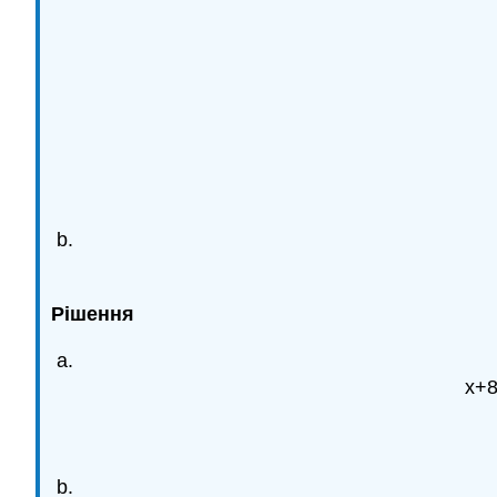
Рішення
x+8