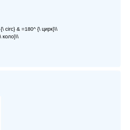
{\ circ} & =180^ {\ цирк}\\
\ коло}\\