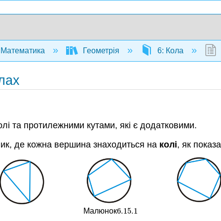
Математика
Геометрія
6: Кола
олах
лі та протилежними кутами, які є додатковими.
ник, де кожна вершина знаходиться на
колі
, як показ
6.15.
1
Малюнок
6.15.
1