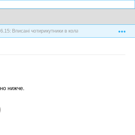
Exp
6.15: Вписані чотирикутники в колах
ано нижче.