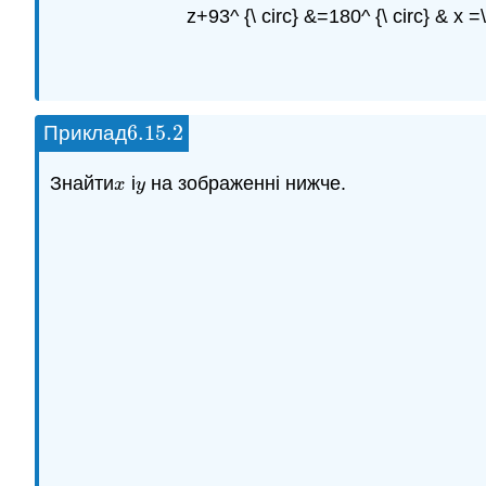
z+93^ {\ circ} &=180^ {\ circ} & x =
6.15.
2
Приклад
6.15.
2
Знайти
і
на зображенні нижче.
x
y
x
y