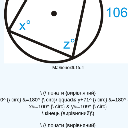
6.15.
4
Малюнок
6.15.
4
\ (\ почати {вирівняний}
0^ {\ circ} &=180^ {\ circ}\ qquad& y+71^ {\ circ} &=180^ {\
x&=100^ {\ circ} & y&=109^ {\ circ}
\ кінець {вирівняний}\)
\ (\ почати {вирівняний}