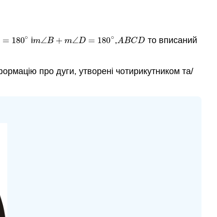
∘
∘
=
180
і
∠
+
∠
=
180
,
то вписаний
=
180
∘
m
∠
B
+
m
∠
D
=
180
∘
A
B
C
D
m
B
m
D
A
B
C
D
ормацію про дуги, утворені чотирикутником та/