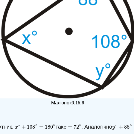
6.15.
6
Малюнок
6.15.
6
∘
∘
∘
∘
∘
∘
утник.
+
108
=
180
так
=
72
. Аналогічно
+
88
x
∘
+
108
∘
=
180
∘
x
=
72
∘
y
∘
+
88
∘
x
x
y