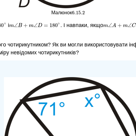
6.15.
2
Малюнок
6.15.
2
∘
∘
80
і
∠
+
∠
=
180
. І навпаки, якщо
∠
+
∠
∘
m
∠
B
+
m
∠
D
=
180
∘
m
∠
A
+
m
∠
C
m
B
m
D
m
A
m
C
го чотирикутником? Як ви могли використовувати інф
міру невідомих чотирикутників?