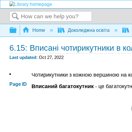
Search
Expand/collapse global hierarchy
Home
Доколеджна освіта
6.15: Вписані чотирикутники в к
Last updated
Oct 27, 2022
Чотирикутники з кожною вершиною на ко
Page ID
Вписаний багатокутник
- це багатокут