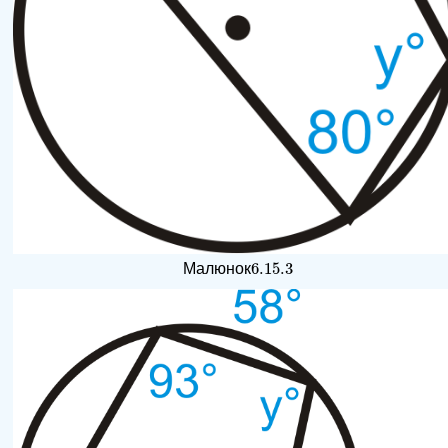
6.15.
3
Малюнок
6.15.
3