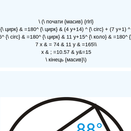
\ (\ почати {масив} {rlrl}
{\ цирк} & =180^ {\ цирк} & (4 y+14) ^ {\ circ} + (7 y+1) ^ 
^ {\ circ} & =180^ {\ цирк} & 11 y+15^ {\ коло} & =180^ {
7 х & = 74 & 11 y & =165\\
x & ; =10.57 & y&=15
\ кінець {масив}\)