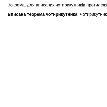
Зокрема, для вписаних чотирикутників протилежн
Вписана теорема чотирикутника
: Чотирикутник