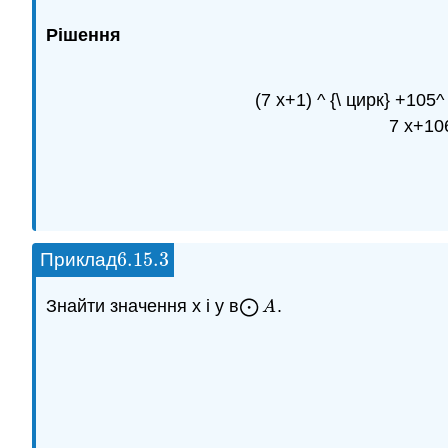
Рішення
(7 х+1) ^ {\ цирк} +105^ 
7 x+106
6.15.
3
Приклад
6.15.
3
Знайти значення x і y в
⨀
.
⨀
A
A