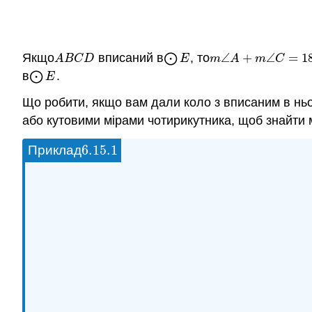
Якщо
вписаний в
⨀
, то
∠
+
∠
=
1
A
B
C
D
⨀
E
m
∠
A
+
m
∠
C
=
180
A
B
C
D
E
m
A
m
C
в
⨀
.
⨀
E
E
Що робити, якщо вам дали коло з вписаним в ньо
або кутовими мірами чотирикутника, щоб знайти 
6.15.
1
Приклад
6.15.
1