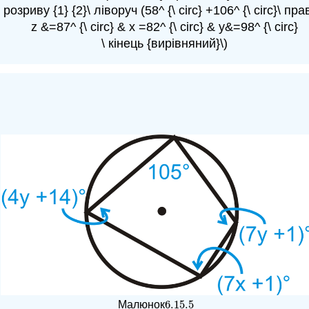
\ розриву {1} {2}\ ліворуч (58^ {\ circ} +106^ {\ circ}\ пра
z &=87^ {\ circ} & x =82^ {\ circ} & y&=98^ {\ circ}
\ кінець {вирівняний}\)
6.15.
5
Малюнок
6.15.
5