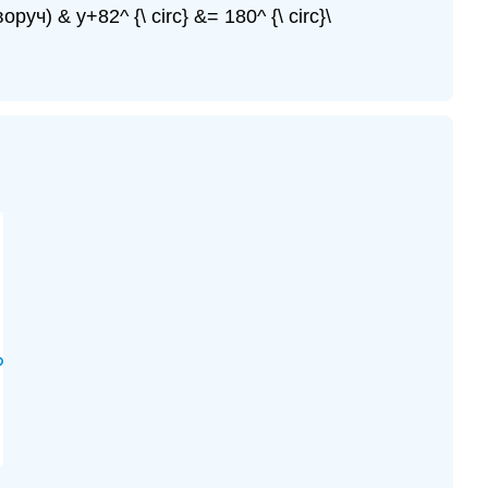
воруч) & y+82^ {\ circ} &= 180^ {\ circ}\