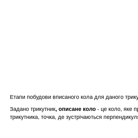
Етапи побудови вписаного кола для даного трику
Задано трикутник
, описане коло
- це коло, яке 
трикутника, точка, де зустрічаються перпендикуля