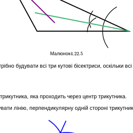
4.22.
5
Малюнок
4.22.
5
рібно будувати всі три кутові бісектриси, оскільки всі
трикутника, яка проходить через центр трикутника.
увати лінію, перпендикулярну одній стороні трикутник