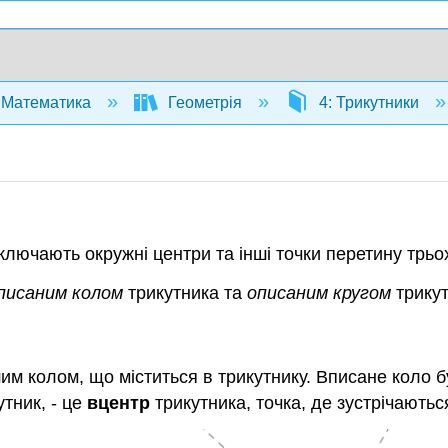
Математика
Геометрія
4: Трикутники
ключають окружні центри та інші точки перетину трьох 
писаним
колом
трикутника та
описаним кругом
трику
им колом, що міститься в трикутнику. Вписане коло бу
утник, - це
вцентр
трикутника, точка, де зустрічаютьс