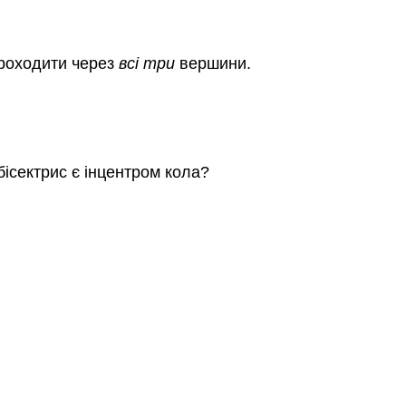
проходити через
всі три
вершини.
бісектрис є інцентром кола?