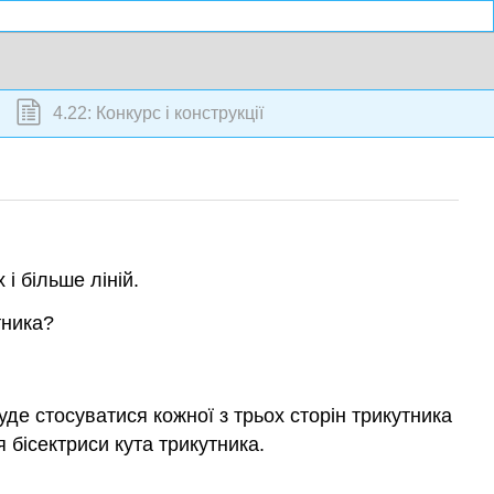
4.22: Конкурс і конструкції
і більше ліній.
тника?
де стосуватися кожної з трьох сторін трикутника
я бісектриси кута трикутника.