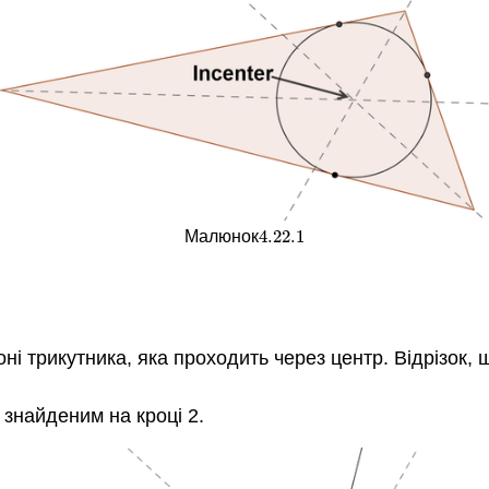
4.22.
1
Малюнок
4.22.
1
і трикутника, яка проходить через центр. Відрізок, щ
 знайденим на кроці 2.