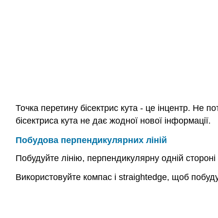
Точка перетину бісектрис кута - це інцентр. Не пот
бісектриса кута не дає жодної нової інформації.
Побудова перпендикулярних ліній
Побудуйте лінію, перпендикулярну одній стороні 
Використовуйте компас і straightedge, щоб побуд