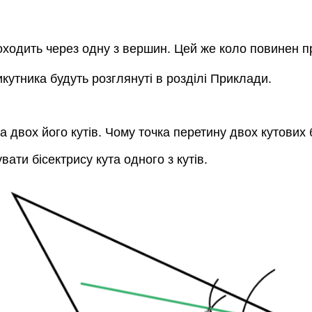
оходить через одну з вершин. Цей же коло повинен 
кутника будуть розглянуті в розділі Приклади.
 двох його кутів. Чому точка перетину двох кутових 
вати бісектрису кута одного з кутів.