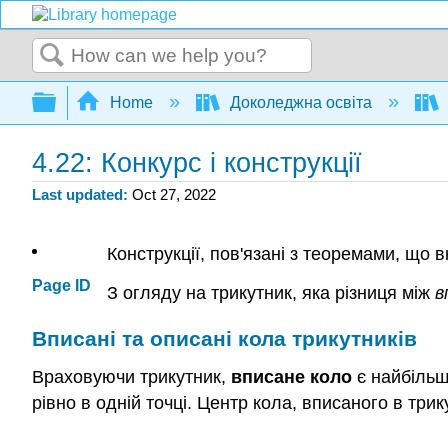
Search
Expand/collapse global hierarchy
Home
Доколеджна освіта
4.22: Конкурс і конструкції
Last updated
Oct 27, 2022
Конструкції, пов'язані з теоремами, що в
Page ID
З огляду на трикутник, яка різниця між
в
Вписані та описані кола трикутників
Враховуючи трикутник,
вписане
коло
є найбільш
рівно в одній точці. Центр кола, вписаного в трик