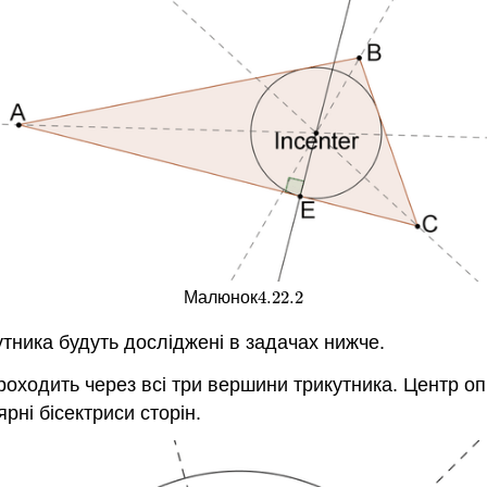
4.22.
2
Малюнок
4.22.
2
тника будуть досліджені в задачах нижче.
проходить через всі три вершини трикутника. Центр о
рні бісектриси сторін.