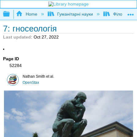
Expand/collapse global hierarchy
Home
Гуманітарні науки
Філософія
7: гносеологія
Last updated
Oct 27, 2022
Page ID
52284
Nathan Smith et al.
OpenStax