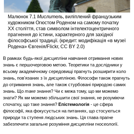
Малюнок 7.1
Мислитель
, виліплений французьким
художником Огюстом Роденом на самому початку
XX століття, став символом інтелектоцентричного
прагнення до істини, характерного для західної
філософської традиції. (кредит: модифікація «в музеї
Родена» Євгенія/Flickr, CC BY 2.0)
В рамках будь-якої дисципліни навчання отримання нових
знань є першочерговою метою. Теоретики та дослідники у
всьому академічному середовищі прагнуть розширити коло
знань, пов'язаних з їх дисципліною. Філософи також прагнуть
до отримання знань, але також стурбовані природою самих
знань. Що
таке
знання? Чи є межа тому, що ми можемо
знати? Як ми можемо збільшити свої знання, не розуміючи
спочатку, що таке знання?
Епістемологія
- це сфера
філософії, яка фокусується на питаннях, що стосуються
природи та ступеня людських знань. Ця глава прагне
забезпечити загальне розуміння дисципліни гносеології.