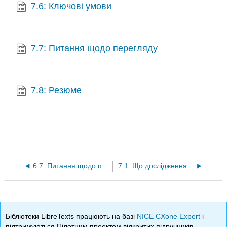
7.6: Ключові умови
7.7: Питання щодо перегляду
7.8: Резюме
6.7: Питання щодо перегляду
7.1: Що дослідження гносеології
Бібліотеки LibreTexts працюють на базі
NICE CXone Expert
і
підтримуються Пілотним проектом відкритих підручників