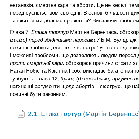
евтаназія, смертна кара та аборти. Це не веселі т
перед суспільством сьогодні. В основі більшості ци
тип життя ми дбаємо про життя? Вивчаючи проблеми ц
Глава 7,
Етика тортур
Мартіна Беренпаса, обговор
маємо) перед збіднішими народами?
Б.М. Вулдрідж,
повинні зробити для тих, хто потребує нашої допом
і можливі проблеми, що дозволяють людям пересліду
проти смертної кари
, обговорює причини страти зло
Натан Нобіс та Крістіна Гроб, викладає багато найпо
турбують. Глава 12,
Кращі (філософські) аргумент
натхненні аргументи щодо абортів і ілюструє, що на
повинні бути законним.
2.1: Етика тортур (Мартін Беренпас