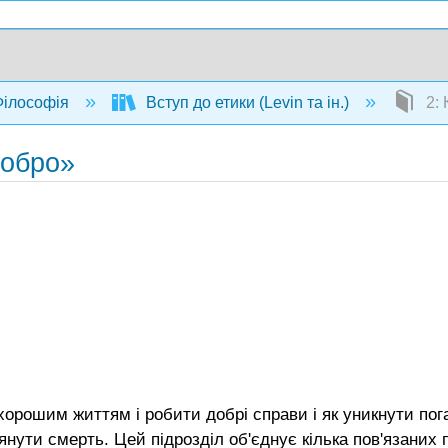
ілософія
Вступ до етики (Levin та ін.)
2: 
добро»
орошим життям і робити добрі справи і як уникнути поган
нути смерть. Цей підрозділ об'єднує кілька пов'язаних п