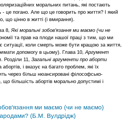
 поляризаційних моральних питань, які постають
 - це погано. Але що це говорить про життя? І який
 що цінно в житті (і вмирання).
ва 8,
Які моральні зобов'язання ми маємо (чи не
номії та прав на плоди нашої праці з тим, що ми
є ситуації, коли смерть може бути кращою за життя,
римати допомогу в цьому). Глава 10,
Аргумент
и. Розділи 11,
Загальні аргументи про аборти
абортів, і вказує на багато проблем, які їх
дить через більш нюансировані філософсько-
, що більшість абортів морально допустимі і
зобов'язання ми маємо (чи не маємо)
народами? (Б.М. Вулдрідж)