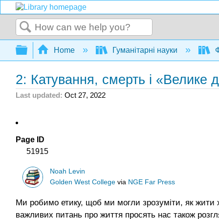
Search
Expand/collapse global hierarchy
Home
Гуманітарні науки
Ф
2: Катування, смерть і «Велике 
Last updated
Oct 27, 2022
Page ID
51915
Noah Levin
Golden West College
via
NGE Far Press
Ми робимо етику, щоб ми могли зрозуміти, як жити х
важливих питань про життя просять нас також розгля