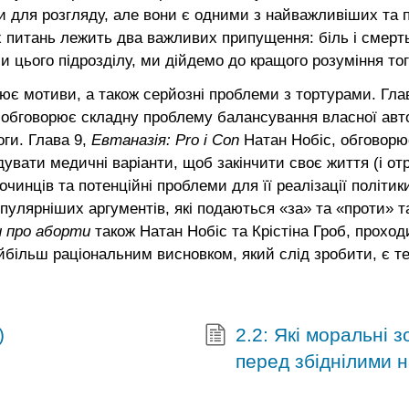
еми для розгляду, але вони є одними з найважливіших та
х питань лежить два важливих припущення: біль і смерть
ього підрозділу, ми дійдемо до кращого розуміння того,
ює мотиви, а також серйозні проблеми з тортурами. Гла
 обговорює складну проблему балансування власної авто
оги. Глава 9,
Евтаназія: Pro і Con
Натан Нобіс, обговорю
вати медичні варіанти, щоб закінчити своє життя (і от
чинців та потенційні проблеми для її реалізації політик
пулярніших аргументів, які подаються «за» та «проти» та 
и про аборти
також Натан Нобіс та Крістіна Гроб, прохо
йбільш раціональним висновком, який слід зробити, є те
)
2.2: Які моральні 
перед збіднілими 