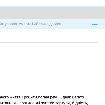
Exp
Катування, смерть і «Велике добро»
ого життя і робити погані речі. Однак багато
итань, які протилежні життю: тортури, бідність,