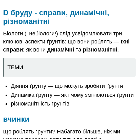
D бруду - справи, динамічні,
різноманітні
Біологи (і небіологи!) слід усвідомлювати три
ключові аспекти ґрунтів: що вони роблять — їхні
справи
; як вони
динамічні
та
різноманітні
.
ТЕМИ
Діяння ґрунту — що можуть зробити ґрунти
Динаміка ґрунту — як і чому змінюються ґрунти
різноманітність грунтів
вчинки
Що роблять грунти? Набагато більше, ніж ми