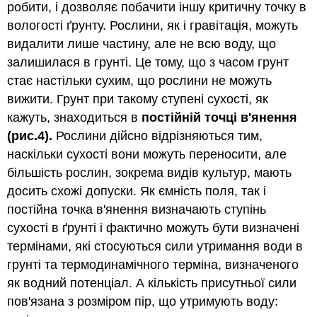
робити, і дозволяє побачити іншу критичну точку в
вологості ґрунту. Рослини, як і гравітація, можуть
видалити лише частину, але не всю воду, що
залишилася в грунті. Це тому, що з часом грунт
стає настільки сухим, що рослини не можуть
вижити. Грунт при такому ступені сухості, як
кажуть, знаходиться в
постійній точці в'янення
(рис.4)
.
Рослини дійсно відрізняються тим,
наскільки сухості вони можуть переносити, але
більшість рослин, зокрема видів культур, мають
досить схожі допуски. Як ємність поля, так і
постійна точка в'янення визначають ступінь
сухості в ґрунті і фактично можуть бути визначені
термінами, які стосуються сили утримання води в
грунті та термодинамічного терміна, визначеного
як водний потенціал. А кількість присутньої сили
пов'язана з розміром пір, що утримують воду: