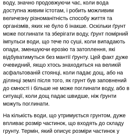
воду, значно продовжуючи час, коли вода
доступна живим істотам, і робить можливим
величезну різноманітність способу життя та
організмів, яких не було б інакше. Оскільки ґрунт
може поглинати та зберігати воду, ґрунт помірний
імпульси води, що тече по суші, коли випадають
опади, зменшуючи ерозію та затоплення, які
відбуватимуться без мантії ґрунту. Цей факт дуже
очевидний, якщо хтось знаходиться на великій
асфальтованій стоянці, коли падає дощ, або на
ділянці землі після того, як грунт був заповнений
до ємності і більше не може поглинати воду, або в
ситуації, коли дощ падає швидше, ніж ґрунти
можуть поглинати.
На кількість води, що утримується грунтом, дуже
впливає розмір частинок, що входять до складу
грунту. Термін, який описує розміри частинок у