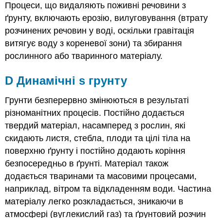
Процеси, що видаляють поживні речовини з
ґрунту, включають ерозію, вилуговування (втрату
розчинених речовин у воді, оскільки гравітація
витягує воду з кореневої зони) та збирання
рослинного або тваринного матеріалу.
D
Динамічні
s грунту
Грунти безперервно змінюються в результаті
різноманітних процесів. Постійно додається
твердий матеріал, насамперед з рослин, які
скидають листя, стебла, плоди та цілі тіла на
поверхню ґрунту і постійно додають коріння
безпосередньо в ґрунті. Матеріал також
додається тваринами та масовими процесами,
наприклад, вітром та відкладенням води. Частина
матеріалу легко розкладається, зникаючи в
атмосфері (вуглекислий газ) та ґрунтовий розчин