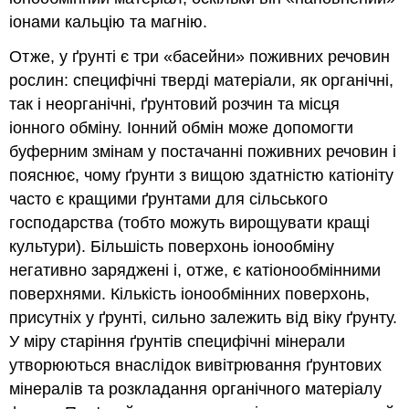
іонами кальцію та магнію.
Отже, у ґрунті є три «басейни» поживних речовин
рослин: специфічні тверді матеріали, як органічні,
так і неорганічні, ґрунтовий розчин та місця
іонного обміну. Іонний обмін може допомогти
буферним змінам у постачанні поживних речовин і
пояснює, чому ґрунти з вищою здатністю катіоніту
часто є кращими ґрунтами для сільського
господарства (тобто можуть вирощувати кращі
культури). Більшість поверхонь іонообміну
негативно заряджені і, отже, є катіонообмінними
поверхнями. Кількість іонообмінних поверхонь,
присутніх у ґрунті, сильно залежить від віку ґрунту.
У міру старіння ґрунтів специфічні мінерали
утворюються внаслідок вивітрювання ґрунтових
мінералів та розкладання органічного матеріалу