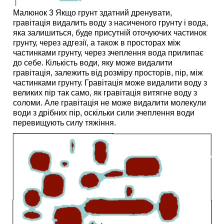
Малюнок 3 Якщо грунт здатний дренувати,
гравітація видалить воду з насиченого грунту і вода,
яка залишиться, буде присутній оточуючих частинок
грунту, через адгезії, а також в просторах між
частинками грунту, через зчеплення вода прилипає
до себе. Кількість води, яку може видалити
гравітація, залежить від розміру просторів, пір, між
частинками грунту. Гравітація може видалити воду з
великих пір так само, як гравітація витягне воду з
соломи. Але гравітація не може видалити молекули
води з дрібних пір, оскільки сили зчеплення води
перевищують силу тяжіння.