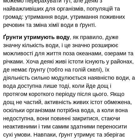
можемо перерахувати тут, але деякі з
найважливіших для організмів, популяцій та
громад: утримання води, утримання поживних
речовин та зміна хімії води в ґрунті.
Ґрунти утримують воду
, як правило, дуже
значну кількість води, і це значно розширює
можливості для життя поза океанами, озерами та
річками. Хоча деякі живі істоти існують у районах,
де немає ґрунту (тобто на голій скелі), їх
діяльність сильно модулюється наявністю води, а
вода доступна лише тоді, коли йде дощ і
протягом короткого періоду після цього. Якщо
дощ не частий, активність живих істот обмежена,
оскільки організмам потрібна вода, а коли вона
недоступна, вони повинні закритися, стаючи
неактивними і тим самим здатними переносити
сухі умови. Навпаки, ґрунт утримує та зберігає