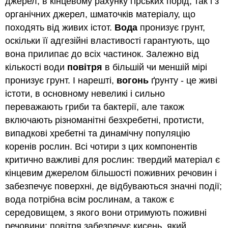
джерел, в кінцевому рахунку гірських порід, так і з
органічних джерел, шматочків матеріалу, що
походять від живих істот.
Вода
пронизує грунт,
оскільки її адгезійні властивості гарантують, що
вона прилипає до всіх частинок. Залежно від
кількості води
повітря
в більшій чи меншій мірі
пронизує грунт. І нарешті,
вогонь
ґрунту - це живі
істоти, в основному невеликі і сильно
переважають гриби та бактерії, але також
включають різноманітні безхребетні, протисти,
випадкові хребетні та динамічну популяцію
коренів рослин. Всі чотири з цих компонентів
критично важливі для рослин: твердий матеріал є
кінцевим джерелом більшості поживних речовин і
забезпечує поверхні, де відбуваються значні події;
вода потрібна всім рослинам, а також є
середовищем, з якого вони отримують поживні
речовини; повітря забезпечує кисень, який