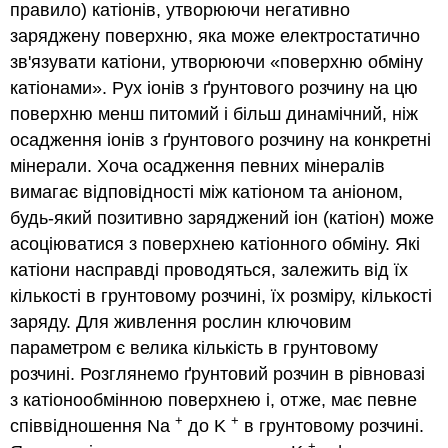
правило) катіонів, утворюючи негативно
заряджену поверхню, яка може електростатично
зв'язувати катіони, утворюючи «поверхню обміну
катіонами». Рух іонів з ґрунтового розчину на цю
поверхню менш питомий і більш динамічний, ніж
осадження іонів з ґрунтового розчину на конкретні
мінерали. Хоча осадження певних мінералів
вимагає відповідності між катіоном та аніоном,
будь-який позитивно заряджений іон (катіон) може
асоціюватися з поверхнею катіонного обміну. Які
катіони насправді проводяться, залежить від їх
кількості в грунтовому розчині, їх розміру, кількості
заряду. Для живлення рослин ключовим
параметром є велика кількість в грунтовому
розчині. Розглянемо ґрунтовий розчин в рівновазі
з катіонообмінною поверхнею і, отже, має певне
+
+
співвідношення Na
до K
в грунтовому розчині.
+