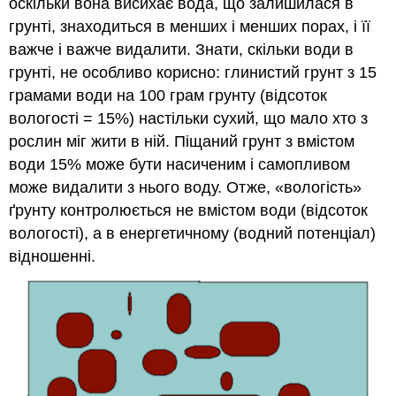
оскільки вона висихає вода, що залишилася в
грунті, знаходиться в менших і менших порах, і її
важче і важче видалити. Знати, скільки води в
грунті, не особливо корисно: глинистий грунт з 15
грамами води на 100 грам грунту (відсоток
вологості = 15%) настільки сухий, що мало хто з
рослин міг жити в ній. Піщаний грунт з вмістом
води 15% може бути насиченим і самопливом
може видалити з нього воду. Отже, «вологість»
ґрунту контролюється не вмістом води (відсоток
вологості), а в енергетичному (водний потенціал)
відношенні.