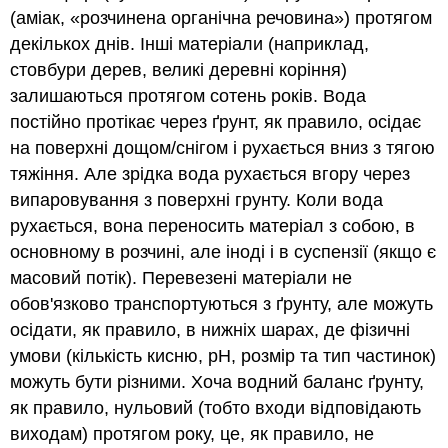
(аміак, «розчинена органічна речовина») протягом
декількох днів. Інші матеріали (наприклад,
стовбури дерев, великі деревні коріння)
залишаються протягом сотень років. Вода
постійно протікає через ґрунт, як правило, осідає
на поверхні дощом/снігом і рухається вниз з тягою
тяжіння. Але зрідка вода рухається вгору через
випаровування з поверхні грунту. Коли вода
рухається, вона переносить матеріал з собою, в
основному в розчині, але іноді і в суспензії (якщо є
масовий потік). Перевезені матеріали не
обов'язково транспортуються з ґрунту, але можуть
осідати, як правило, в нижніх шарах, де фізичні
умови (кількість кисню, рН, розмір та тип частинок)
можуть бути різними. Хоча водний баланс ґрунту,
як правило, нульовий (тобто входи відповідають
виходам) протягом року, це, як правило, не