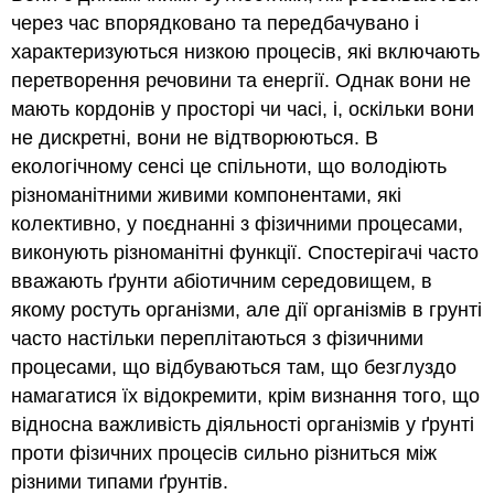
через час впорядковано та передбачувано і
D
Динамічні
характеризуються низкою процесів, які включають
s
перетворення речовини та енергії. Однак вони не
грунту
мають кордонів у просторі чи часі, і, оскільки вони
різноманітність
не дискретні, вони не відтворюються. В
грунтів
екологічному сенсі це спільноти, що володіють
різноманітними живими компонентами, які
колективно, у поєднанні з фізичними процесами,
виконують різноманітні функції. Спостерігачі часто
вважають ґрунти абіотичним середовищем, в
якому ростуть організми, але дії організмів в грунті
часто настільки переплітаються з фізичними
процесами, що відбуваються там, що безглуздо
намагатися їх відокремити, крім визнання того, що
відносна важливість діяльності організмів у ґрунті
проти фізичних процесів сильно різниться між
різними типами ґрунтів.