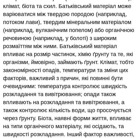
клімат, біота та схил. Батьківський матеріал може
варіюватися між твердою породою (наприклад,
потоком лави), твердим мінеральним матеріалом
(наприклад, вулканічним попелом) або органічною
речовиною (наприклад, у болоті) з широким
розмаїттям між ними. Батьківський матеріал
впливає на розмір частинок, хімію ґрунту та те, які
організми, ймовірно, займають ґрунт. Клімат, тобто
закономірності опадів, температури та зміни цих
факторів, важливий з причин, які повинні бути
очевидними: температура контролює швидкість
розкладання та вивітрювання; опади також
впливають на розкладання та вивітрювання, а
також контролює кількість води, що просочується
через ґрунту. Біота, наявні форми життя, впливає
на типи органічного матеріалу, які осідають, та
швидкості розкладання. Інший фактор важливості,