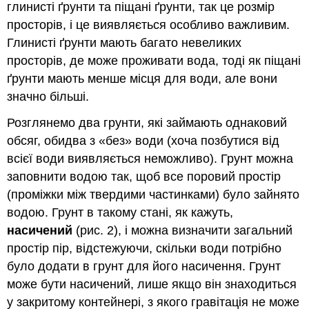
глинисті ґрунти та піщані ґрунти, так це розмір
просторів, і це виявляється особливо важливим.
Глинисті ґрунти мають багато невеликих
просторів, де може проживати вода, тоді як піщані
ґрунти мають менше місця для води, але вони
значно більші.
Розглянемо два грунти, які займають однаковий
обсяг, обидва з «без» води (хоча позбутися від
всієї води виявляється неможливо). Грунт можна
заповнити водою так, щоб все поровий простір
(проміжки між твердими частинками) було зайнято
водою. Грунт в такому стані, як кажуть,
насичений
(рис. 2), і можна визначити загальний
простір пір, відстежуючи, скільки води потрібно
було додати в грунт для його насичення. Грунт
може бути насичений, лише якщо він знаходиться
у закритому контейнері, з якого гравітація не може