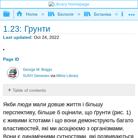
Expand/collapse global hierarchy
Home
Біологія
Ботаніка
Неж
1.23: Грунти
Last updated
Oct 24, 2022
Page ID
George M. Briggs
SUNY Geneseo
via
Milne Library
Table of contents
D
Якби люди мали довше життя і більшу
бруду
-
перспективу, більше б оцінили, що ґрунти (рис. 1)
справи,
є живими істотами і що вони демонструють багато
динамічні,
властивостей, які ми асоціюємо з організмами.
різноманітні
Вони є динамічними сутностями, які розвиваються
вчинки