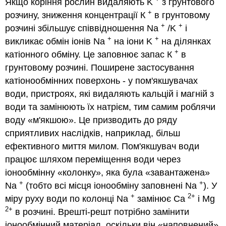
Якщо коріння рослин видаляють K
з ґрунтового
+
розчину, зниження концентрації К
в грунтовому
+
+
розчині збільшує співвідношення Na
/K
і
+
+
викликає обмін іонів Na
на іони K
на ділянках
+
катіонного обміну. Це заповнює запас К
в
грунтовому розчині. Поширене застосування
катіонообмінних поверхонь - у пом'якшувачах
води, пристроях, які видаляють кальцій і магній з
води та замінюють їх натрієм, тим самим роблячи
воду «м'якшою». Це призводить до ряду
сприятливих наслідків, наприклад, більш
ефективного миття милом. Пом'якшувач води
працює шляхом переміщення води через
іонообмінну «колонку», яка була «завантажена»
+
+
Na
(тобто всі місця іонообміну заповнені Na
). У
+
2+
міру руху води по колонці Na
замінює Ca
і Mg
2+
в розчині. Врешті-решт потрібно замінити
іонообмінний матеріал, оскільки він «наповнений»