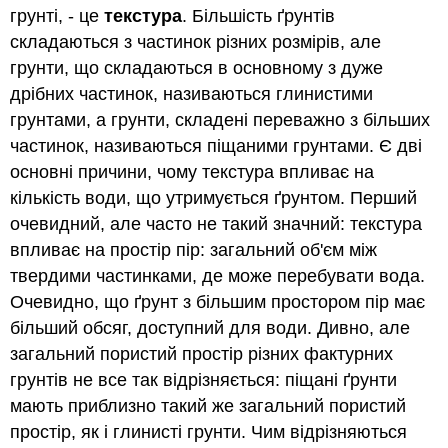
грунті, - це
текстура
. Більшість ґрунтів
складаються з частинок різних розмірів, але
грунти, що складаються в основному з дуже
дрібних частинок, називаються глинистими
грунтами, а грунти, складені переважно з більших
частинок, називаються піщаними грунтами. Є дві
основні причини, чому текстура впливає на
кількість води, що утримується ґрунтом. Перший
очевидний, але часто не такий значний: текстура
впливає на простір пір: загальний об'єм між
твердими частинками, де може перебувати вода.
Очевидно, що ґрунт з більшим простором пір має
більший обсяг, доступний для води. Дивно, але
загальний пористий простір різних фактурних
грунтів не все так відрізняється: піщані ґрунти
мають приблизно такий же загальний пористий
простір, як і глинисті грунти. Чим відрізняються