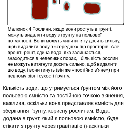
Малюнок 4 Рослини, якщо вони ростуть в грунті,
можуть видаляти воду з грунту на польової
потужності. Вони можуть чинити тягу досить сильну,
щоб видалити воду з «середніх» пір просторів. Але
врешті-решт, єдина вода, яка залишається,
знаходиться в невеликих порах, і більшість рослин
не можуть витягнути досить сильно, щоб видалити
цю воду, і вони гинуть (він же «постійно в'яне») при
певному рівні сухості ґрунту.
Кількість води, що утримується ґрунтом між його
польовою ємністю та постійною точкою в'янення,
важлива, оскільки вона представляє ємність для
зберігання ґрунту, корисну рослинам. Вода,
додана в грунт, який є польовою ємністю, буде
стікати з грунту через гравітацію (наскільки