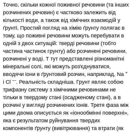
Точно, скільки кожної поживної речовини (та інших
розчинених речовин) є частково залежить від
кількості води, а також від хімічних взаємодій у
ґрунті. Простий погляд на хімію ґрунту полягає в
тому, що поживні речовини можуть перебувати в
одній з двох ситуацій: тверді речовини (тобто
частина частинок грунту) або розчинені речовини,
розчинені у воді. Т тут представлені різноманітні
мінеральні солі, які можуть роз'єднуватися,
+
вводячи іони в ґрунтовий розчин, наприклад, Na
—
і Cl
. Реальність складніша. Грунт являє собою
трифазну систему з хімічними речовинами не
тільки в твердому стані (осадженому стані), а в
розчині у вигляді розчинених іонів. Третя фаза між
цими двома описується як «іонообмінні поверхні»,
яка є результатом руйнування твердих
компонентів ґрунту (вивітрювання) та втрати (як