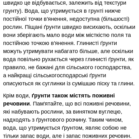
швидко це відбувається, залежить від текстури
грунту). Вода, що утримується в грунті нижче
постійної точки в'янення, недоступна (більшості)
рослин. Піщані ґрунти швидко висихають, оскільки
вони зберігають мало води між місткістю поля та
постійною точкою в'янення. Глинисті ґрунти
можуть утримувати набагато більше, але оскільки
вода повільно рухається через глинисті ґрунти, як
правило, не бажані для сільського господарства,
а найкращі сільськогосподарські ґрунти
описуються як суглинки із сумішшю піску та глини.
Крім води,
ґрунти також містять поживні
речовини
. Пам'ятайте, що всі поживні речовини,
які набувають рослини, за винятком вуглецю,
надходять з ґрунтового розчину. Таким чином,
вода, що утримується ґрунтом, являє собою не
тільки запас води, але і запас поживних речовин.