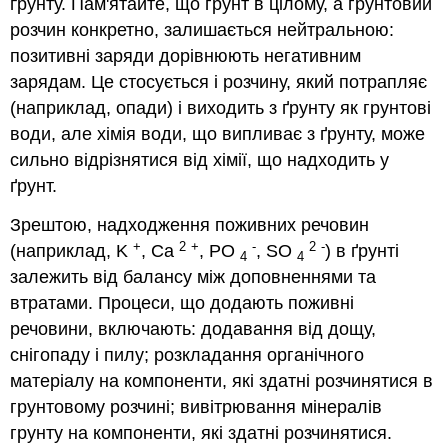
ґрунту. Пам'ятайте, що грунт в цілому, а грунтовий
розчин конкретно, залишається нейтральною:
позитивні заряди дорівнюють негативним
зарядам. Це стосується і розчину, який потрапляє
(наприклад, опади) і виходить з ґрунту як грунтові
води, але хімія води, що випливає з ґрунту, може
сильно відрізнятися від хімії, що надходить у
ґрунт.
Зрештою, надходження поживних речовин
+
2
+
-
2
-
(наприклад, K
, Ca
, PO
, SO
) в ґрунті
4
4
залежить від балансу між доповненнями та
втратами. Процеси, що додають поживні
речовини, включають: додавання від дощу,
снігопаду і пилу; розкладання органічного
матеріалу на компоненти, які здатні розчинятися в
грунтовому розчині; вивітрювання мінералів
грунту на компоненти, які здатні розчинятися.