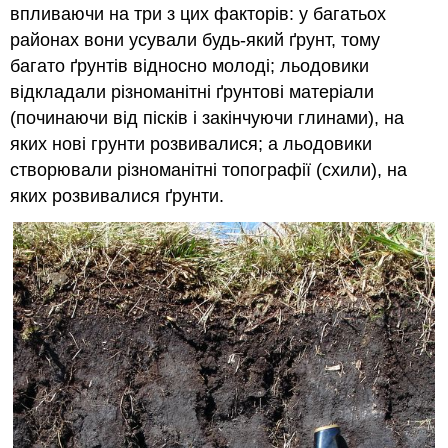
впливаючи на три з цих факторів: у багатьох
районах вони усували будь-який ґрунт, тому
багато ґрунтів відносно молоді; льодовики
відкладали різноманітні ґрунтові матеріали
(починаючи від пісків і закінчуючи глинами), на
яких нові грунти розвивалися; а льодовики
створювали різноманітні топографії (схили), на
яких розвивалися ґрунти.