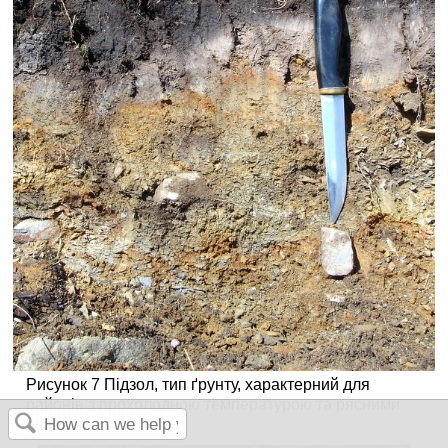
Рисунок 7 Підзол, тип ґрунту, характерний для
районів з прохолодною температурою та рясними
опадами