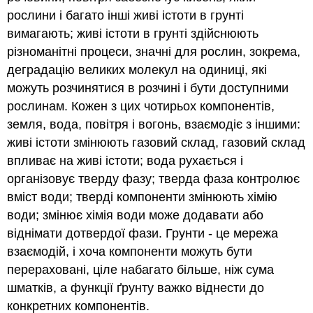
рослини і багато інші живі істоти в грунті
вимагають; живі істоти в грунті здійснюють
різноманітні процеси, значні для рослин, зокрема,
деградацію великих молекул на одиниці, які
можуть розчинятися в розчині і бути доступними
рослинам. Кожен з цих чотирьох компонентів,
земля, вода, повітря і вогонь, взаємодіє з іншими:
живі істоти змінюють газовий склад, газовий склад
впливає на живі істоти; вода рухається і
організовує тверду фазу; тверда фаза контролює
вміст води; тверді компоненти змінюють хімію
води; змінює хімія води може додавати або
віднімати дотвердої фази. Грунти - це мережа
взаємодій, і хоча компоненти можуть бути
перераховані, ціле набагато більше, ніж сума
шматків, а функції ґрунту важко віднести до
конкретних компонентів.