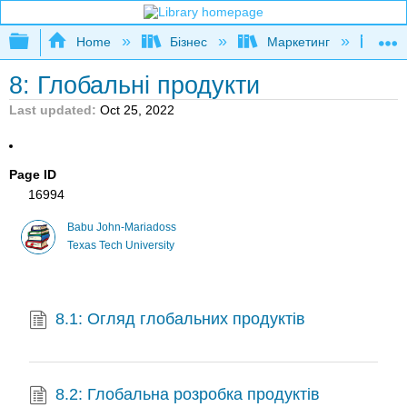
Expand/collapse global hierarchy
Home
Бізнес
Маркетинг
Осн
8: Глобальні продукти
Last updated
Oct 25, 2022
Page ID
16994
Babu John-Mariadoss
Texas Tech University
8.1: Огляд глобальних продуктів
8.2: Глобальна розробка продуктів