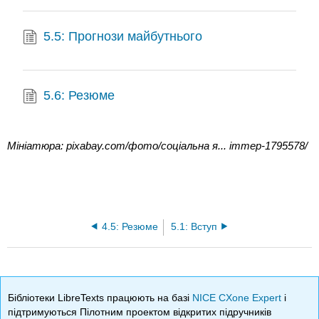
5.5: Прогнози майбутнього
5.6: Резюме
Мініатюра: pixabay.com/фото/соціальна я... іттер-1795578/
4.5: Резюме
5.1: Вступ
Бібліотеки LibreTexts працюють на базі
NICE CXone Expert
і
підтримуються Пілотним проектом відкритих підручників