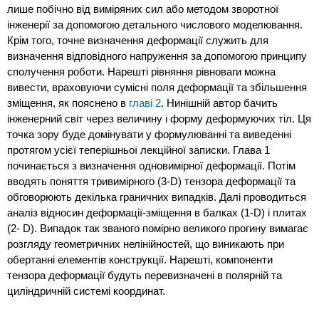
лише побічно від виміряних сил або методом зворотної
інженерії за допомогою детального числового моделювання.
Крім того, точне визначення деформації служить для
визначення відповідного напруження за допомогою принципу
сполучення роботи. Нарешті рівняння рівноваги можна
вивести, враховуючи сумісні поля деформації та збільшення
зміщення, як пояснено в
главі 2
. Нинішній автор бачить
інженерний світ через величину і форму деформуючих тіл. Ця
точка зору буде домінувати у формулюванні та виведенні
протягом усієї теперішньої лекційної записки. Глава 1
починається з визначення одновимірної деформації. Потім
вводять поняття тривимірного (3-D) тензора деформації та
обговорюють декілька граничних випадків. Далі проводиться
аналіз відносин деформації-зміщення в балках (1-D) і плитах
(2- D). Випадок так званого помірно великого прогину вимагає
розгляду геометричних нелінійностей, що виникають при
обертанні елементів конструкції. Нарешті, компоненти
тензора деформації будуть перевизначені в полярній та
циліндричній системі координат.