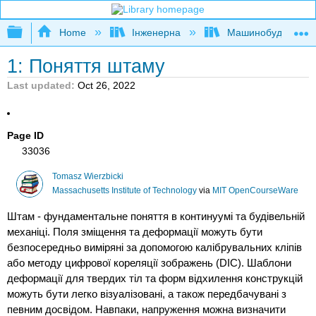
Expand/collapse global hierarchy
Home
Інженерна
Машинобудуванн
1: Поняття штаму
Last updated
Oct 26, 2022
Page ID
33036
Tomasz Wierzbicki
Massachusetts Institute of Technology
via
MIT OpenCourseWare
Штам - фундаментальне поняття в континуумі та будівельній
механіці. Поля зміщення та деформації можуть бути
безпосередньо виміряні за допомогою калібрувальних кліпів
або методу цифрової кореляції зображень (DIC). Шаблони
деформації для твердих тіл та форм відхилення конструкцій
можуть бути легко візуалізовані, а також передбачувані з
певним досвідом. Навпаки, напруження можна визначити