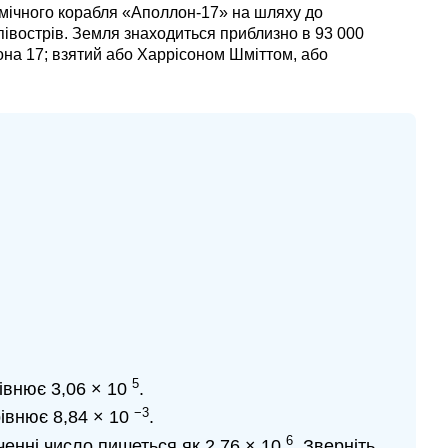
смічного корабля «Аполлон-17» на шляху до
 півострів. Земля знаходиться приблизно в 93 000
на 17; взятий або Харрісоном Шміттом, або
5
івнює 3,06 × 10
.
−3
рівнює 8,84 × 10
.
6
ченні число пишеться як 2,76 × 10
. Зверніть