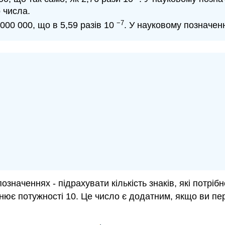
о числа.
−7
000 000, що в 5,59 разів 10
. У науковому позначенн
означеннях - підрахувати кількість знаків, які потрі
івнює потужності 10. Це число є додатним, якщо ви пе