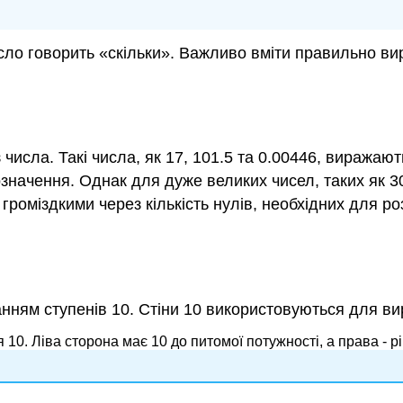
Число говорить «скільки». Важливо вміти правильно 
числа. Такі числа, як 17, 101.5 та 0.00446, виражаю
означення. Однак для дуже великих чисел, таких як 3
 громіздкими через кількість нулів, необхідних для 
нням ступенів 10. Стіни 10 використовуються для вир
0. Ліва сторона має 10 до питомої потужності, а права - р