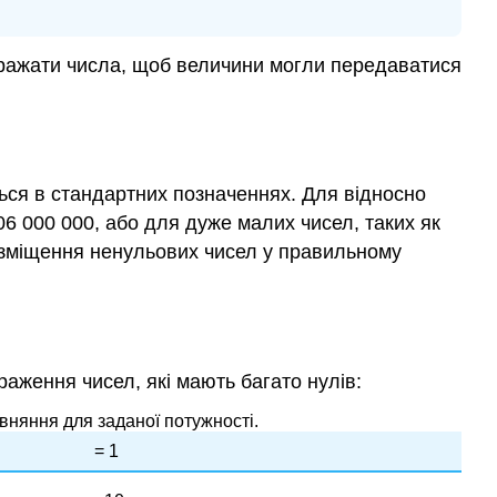
виражати числа, щоб величини могли передаватися
ться в стандартних позначеннях. Для відносно
06 000 000, або для дуже малих чисел, таких як
розміщення ненульових чисел у правильному
аження чисел, які мають багато нулів:
івняння для заданої потужності.
= 1