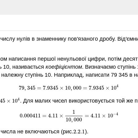
є числу нулів в знаменнику пов'язаного дробу. Від'єм
ом написання першої ненульової цифри, потім десятк
ь 10, називається
коефіцієнтом
. Визначаємо ступінь 
 належну ступінь 10. Наприклад, написати 79 345 в 
4
79
,
345
=
7.9345
×
10
,
000
=
7.9345
×
10
79
,
345
=
7.9345
×
10
,
000
=
7.9345
×
10
4
4
345
×
10
. Для малих чисел використовується той же п
345
×
10
4
1
−
4
0.000411
=
4.11
×
=
4.11
×
10
0.000411
=
4.11
×
1
10
,
000
=
4.11
×
10
−
4
10
,
000
у числа не включаються (рис.
2.2.
1
).
2.2.
1