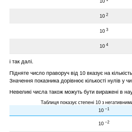
10
2
10
3
10
4
10
і так далі.
Підняте число праворуч від 10 вказує на кількіст
Значення показника дорівнює кількості нулів у ч
Невеликі числа також можуть бути виражені в на
Таблиця показує степені 10 з негативними
−1
10
−2
10