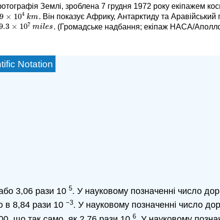
отографія Землі, зроблена 7 грудня 1972 року екіпажем ко
4
.9
×
10
. Він показує Африку, Антарктиду та Аравійський
.9
×
10
4
k
m
k
m
7
9.3
×
10
. (Громадське надбання; екіпаж НАСА/Аполло
9.3
×
10
7
m
i
l
e
s
m
i
l
e
s
ific Notation
5
або 3,06 рази 10
. У науковому позначенні число дор
−3
о в 8,84 рази 10
. У науковому позначенні число до
6
00, що так само, як 2,76 рази 10
. У науковому позна