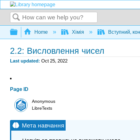
Search
Expand/collapse global hierarchy
Home
Хімія
Вступний, ко
2.2: Висловлення чисел
Last updated
Oct 25, 2022
Page ID
Anonymous
LibreTexts
Мета навчання