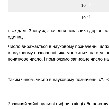
−3
10
−4
10
і так далі. Знову ж, значення показника дорівню
одиниці.
Число виражається в науковому позначенні шлях
в науковому позначенні, яка множиться на ступін
початкове число, і помножимо записане число на
Таким чином, число в науковому позначенні є
7.9
7.9
Зазвичай зайві нульові цифри в кінці або початк