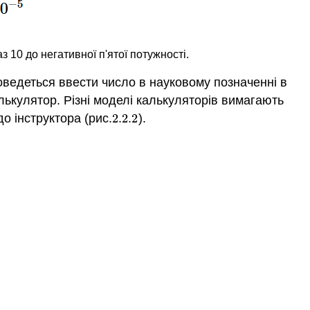
 10 до негативної п'ятої потужності.
оведеться ввести число в науковому позначенні в
лькулятор. Різні моделі калькуляторів вимагають
о інструктора (рис.
2.2.
2
).
2.2.
2