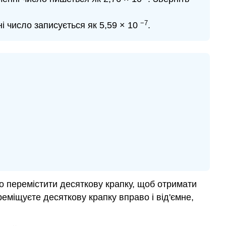
−7
і число записується як 5,59 × 10
.
бно перемістити десяткову крапку, щоб отримати
реміщуєте десяткову крапку вправо і від'ємне,