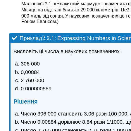
2.2.
1
Малюнок
: «Блакитний мармур» - знаменита ф
2.2.
1
2
Місяця на відстані близько 29 000 кілометрів. Це
2
000 миль від сонця. У наукових позначеннях це і є
Роном Евансом.)
2.2.
1
Приклад
: Expressing Numbers in Scient
2.2.
1
Висловіть ці числа в наукових позначеннях.
306 000
0,00884
2 760 000
0.000000559
Рішення
Число 306 000 становить 3,06 рази 100 000, 
Число 0.00884 дорівнює 8,84 рази 1/1000, щ
Число 2 760 000 становить 2,76 рази 1 000 0