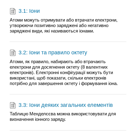
3.1: Іони
Атоми можуть отримувати або втрачати електрони,
утворюючи позитивно заряджені або негативно
заряджені види, які називаються іонами.
3.2: Іони та правило октету
Атоми, як правило, набирають або втрачають
електрони для досягнення октету (8 валентних
електронів). Електронні конфігурації можуть бути
використані, щоб показати, скільки електронів
потрібно для завершення октету і формування іона.
3.3: Іони деяких загальних елементів
Таблицю Менделєєва можна використовувати для
визначення іонного заряду.