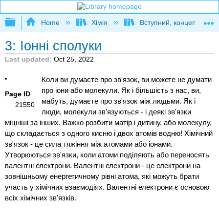
Expand/collapse global hierarchy
Home
Хімія
Вступний, концептуальн
3: Іонні сполуки
Last updated
Oct 25, 2022
Коли ви думаєте про зв'язок, ви можете не думати
про іони або молекули. Як і більшість з нас, ви,
Page ID
мабуть, думаєте про зв'язок між людьми. Як і
21550
люди, молекули зв'язуються - і деякі зв'язки
міцніші за інших. Важко розбити матір і дитину, або молекулу,
що складається з одного кисню і двох атомів водню! Хімічний
зв'язок - це сила тяжіння між атомами або іонами.
Утворюються зв'язки, коли атоми поділяють або переносять
валентні електрони. Валентні електрони - це електрони на
зовнішньому енергетичному рівні атома, які можуть брати
участь у хімічних взаємодіях. Валентні електрони є основою
всіх хімічних зв'язків.