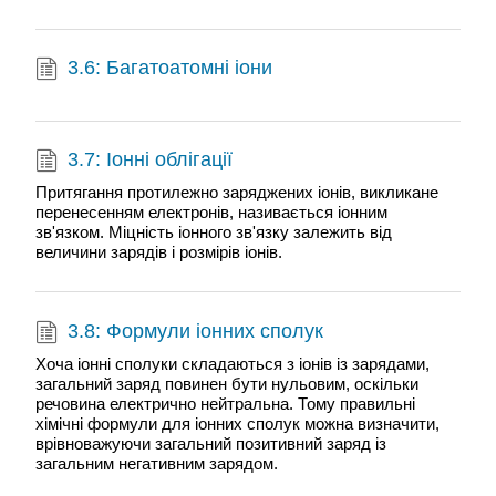
3.6: Багатоатомні іони
3.7: Іонні облігації
Притягання протилежно заряджених іонів, викликане
перенесенням електронів, називається іонним
зв'язком. Міцність іонного зв'язку залежить від
величини зарядів і розмірів іонів.
3.8: Формули іонних сполук
Хоча іонні сполуки складаються з іонів із зарядами,
загальний заряд повинен бути нульовим, оскільки
речовина електрично нейтральна. Тому правильні
хімічні формули для іонних сполук можна визначити,
врівноважуючи загальний позитивний заряд із
загальним негативним зарядом.