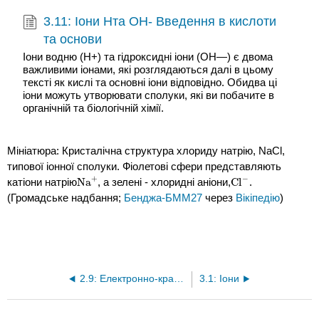
3.11: Іони Hта OH- Введення в кислоти
та основи
Іони водню (H+) та гідроксидні іони (OH—) є двома
важливими іонами, які розглядаються далі в цьому
тексті як кислі та основні іони відповідно. Обидва ці
іони можуть утворювати сполуки, які ви побачите в
органічній та біологічній хімії.
Мініатюра: Кристалічна структура хлориду натрію, NaCl,
типової іонної сполуки. Фіолетові сфери представляють
−
+
катіони натрію
Na
, а зелені - хлоридні аніони,
Cl
.
Na
+
Cl
−
(Громадське надбання;
Бенджа-БММ27
через
Вікіпедію
)
2.9: Електронно-крапкові символи
3.1: Іони