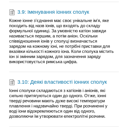
3.9: Іменування іонних сполук
Кожне іонне з'єднання має своє унікальне ім'я, яке
походить від назв іонів, що входять до складу
формульної одиниці. За умовністю катіон завжди
називається першим, а потім аніон. Оскільки
співвідношення іонів у сполуці визначається
зарядом на кожному іоні, не потрібні приставки для
вказівки кількості кожного іона. Коли сполука містить
іон зі змінним зарядом, для зазначення заряду
використовується римська цифра.
3.10: Деякі властивості іонних сполук
Іонні сполуки складаються з катіонів і аніонів, які
сильно притягуються один до одного. Отже, іонні
тверді речовини мають дуже високі температури
плавлення і надзвичайно тверді. При розчиненні у
воді іони відокремлюються один від одного,
дозволяючи їм утворювати електролітні розчини.