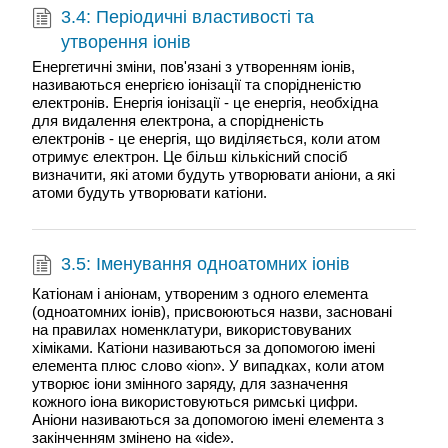
3.4: Періодичні властивості та
утворення іонів
Енергетичні зміни, пов'язані з утворенням іонів,
називаються енергією іонізації та спорідненістю
електронів. Енергія іонізації - це енергія, необхідна
для видалення електрона, а спорідненість
електронів - це енергія, що виділяється, коли атом
отримує електрон. Це більш кількісний спосіб
визначити, які атоми будуть утворювати аніони, а які
атоми будуть утворювати катіони.
3.5: Іменування одноатомних іонів
Катіонам і аніонам, утвореним з одного елемента
(одноатомних іонів), присвоюються назви, засновані
на правилах номенклатури, використовуваних
хіміками. Катіони називаються за допомогою імені
елемента плюс слово «ion». У випадках, коли атом
утворює іони змінного заряду, для зазначення
кожного іона використовуються римські цифри.
Аніони називаються за допомогою імені елемента з
закінченням змінено на «ide».