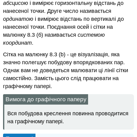
абсцисою
і вимірює горизонтальну відстань до
нанесеної точки. Друге число називається
ординатою
і вимірює відстань по вертикалі до
нанесеної точки. Поєднання осей і сітки на
малюнку 8.3 (б) називається
системою
координат
.
Сітка на малюнку 8.3 (b) - це візуалізація, яка
значно полегшує побудову впорядкованих пар.
Однак вам не доведеться малювати ці лінії сітки
самостійно. Замість цього слід працювати на
графічному папері.
Вимога до графічного паперу
Вся побудова креслення повинна проводитися
на графічному папері.