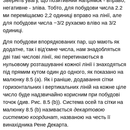
Зверніть увагу, що позитивний напрямок - вправо,
негативне - зліва. Тобто, для побудови числа 2.2
ми переміщаємо 2,2 одиниці вправо на лінії, але
для побудови числа −3/2 рухаємо вліво на 3/2
одиниці.
Для побудови впорядкованих пар, що мають як
додатне, так і від'ємне числа, нам знадобляться
дві такі числові лінії, які перетинаються в
нульовому розташуванні кожної лінії і знаходяться
під прямим кутом один до одного, як показано на
малюнку 8.5 (а). Як і раніше, додавання сітки
горизонтальних і вертикальних ліній на кожне ціле
число буде надзвичайно корисним при побудові
точок (див. Рис. 8.5 (b)). Система осей та сітки на
малюнку 8.5 (b) називається
декартовою
системою координат
, названою на честь її
винахідника Рене Декарта.