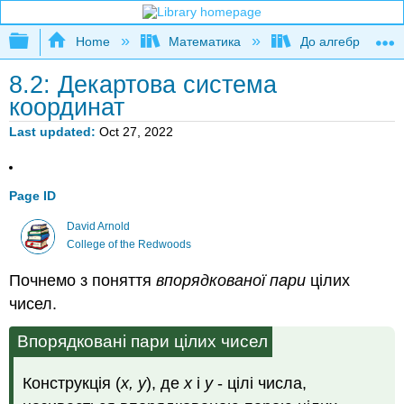
Expand/collapse global hierarchy
Home
Математика
До алгебри
8.2: Декартова система
координат
Last updated
Oct 27, 2022
Page ID
David Arnold
College of the Redwoods
Почнемо з поняття
впорядкованої
пари
цілих
чисел.
Впорядковані пари цілих чисел
Конструкція (
x, y
), де
x
і
y
- цілі числа,