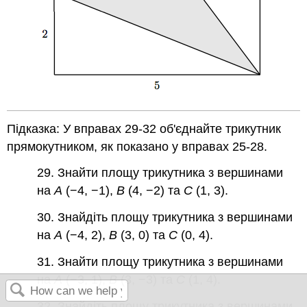
Підказка: У вправах 29-32 об'єднайте трикутник
прямокутником, як показано у вправах 25-28.
29. Знайти площу трикутника з вершинами
на
A
(−4, −1),
B
(4, −2) та
C
(1, 3).
30. Знайдіть площу трикутника з вершинами
на
A
(−4, 2),
B
(3, 0) та
C
(0, 4).
31. Знайти площу трикутника з вершинами
на
A
(−3, 1),
B
(3, −3) та
C
(1, 4).
32. Знайдіть площу трикутника з вершинами