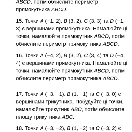
ABCD
, потім обчислите периметр
прямокутника
ABCD
.
15. Точки
A
(−1, 2),
B
(3, 2),
C
(3, 3) та
D
(−1,
3) є вершинами прямокутника. Намалюйте ці
точки, намалюйте прямокутник
ABCD
, потім
обчислите периметр прямокутника
ABCD
.
16. Точки
A
(−4, 2),
B
(3, 2),
C
(3, 4) та
D
(−4,
4) є вершинами прямокутника. Намалюйте ці
точки, намалюйте прямокутник
ABCD
, потім
обчислите периметр прямокутника
ABCD
.
17. Точки
A
(−3, −1),
B
(1, −1) та
C
(−3, 0) є
вершинами трикутника. Побудуйте ці точки,
намалюйте трикутник
ABC
, потім обчислите
площу трикутника
ABC
.
18. Точки
A
(−3, −2),
B
(1, −2) та
C
(−3, 2) є