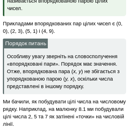
називається впорядкованою парою цілих
чисел.
Прикладами впорядкованих пар цілих чисел є (0,
0), (2, 3), (5, 1) і (4, 9).
Порядок питань
Особливу увагу зверніть на словосполучення
«впорядковані пари». Порядок має значення.
Отже, впорядкована пара (
x, y
) не збігається з
упорядкованою парою (
y, x
), оскільки числа
представлені в іншому порядку.
Ми бачили, як побудувати цілі числа на числовому
рядку. Наприклад, на малюнку 8.1 ми побудували
цілі числа 2, 5 та 7 як затінені «точки» на числовій
лінії.