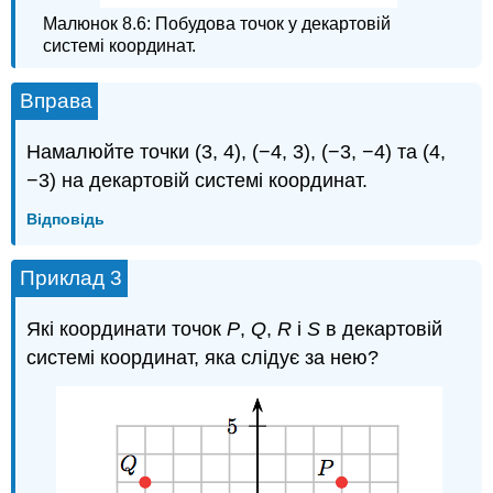
Малюнок 8.6: Побудова точок у декартовій
системі координат.
Вправа
Намалюйте точки (3, 4), (−4, 3), (−3, −4) та (4,
−3) на декартовій системі координат.
Відповідь
Приклад 3
Які координати точок
P
,
Q
,
R
і
S
в декартовій
системі координат, яка слідує за нею?