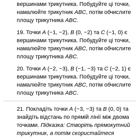
вершинами трикутника. Побудуйте ці точки,
намалюйте трикутник
ABC
, потім обчислите
площу трикутника
ABC
.
19. Точки
A
(−1, −2),
B
(0, −2) та
C
(−1, 0) є
вершинами трикутника. Побудуйте ці точки,
намалюйте трикутник
ABC
, потім обчислите
площу трикутника
ABC
.
20. Точки
A
(−2, −3),
B
(−1, −3) та
C
(−2, 1) є
вершинами трикутника. Побудуйте ці точки,
намалюйте трикутник
ABC
, потім обчислите
площу трикутника
ABC
.
21. Покладіть точки
A
(−3, −3) та
B
(0, 0) та
знайдіть відстань по прямій лінії між двома
точками.
Підказка: Створіть прямокутний
трикутник, а потім скористайтеся