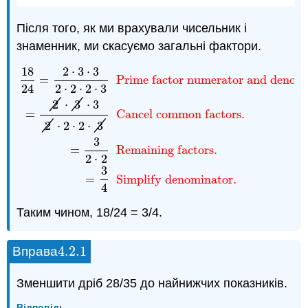
Після того, як ми врахували чисельник і
знаменник, ми скасуємо загальні фактори.
18
2
⋅
3
⋅
3
18
24
=
2
⋅
3
⋅
3
2
⋅
2
⋅
2
⋅
3
Prime factor numerator and deno
=
Prime factor numerator and denomi
24
2
⋅
2
⋅
2
⋅
3
2
⋅
3
⋅
3
=
Cancel common factors.
2
⋅
2
⋅
2
⋅
3
3
=
Remaining factors.
2
⋅
2
3
=
Simplify denominator.
4
Таким чином, 18/24 = 3/4.
4.2.
1
Вправа
4.2.
1
Зменшити дріб 28/35 до найнижчих показників.
Відповідь