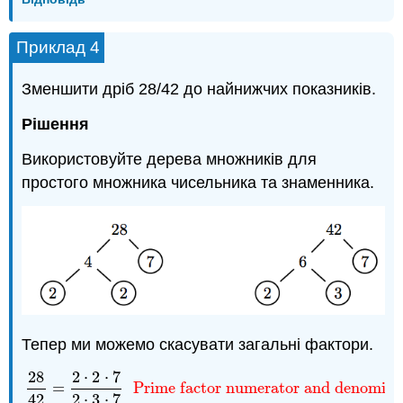
Приклад 4
Зменшити дріб 28/42 до найнижчих показників.
Рішення
Використовуйте дерева множників для
простого множника чисельника та знаменника.
Тепер ми можемо скасувати загальні фактори.
28
2
⋅
2
⋅
7
28
42
=
2
⋅
2
⋅
7
2
⋅
3
⋅
7
Prime factor numerator and denomi
=
Prime factor numerator and denomina
42
2
⋅
3
⋅
7