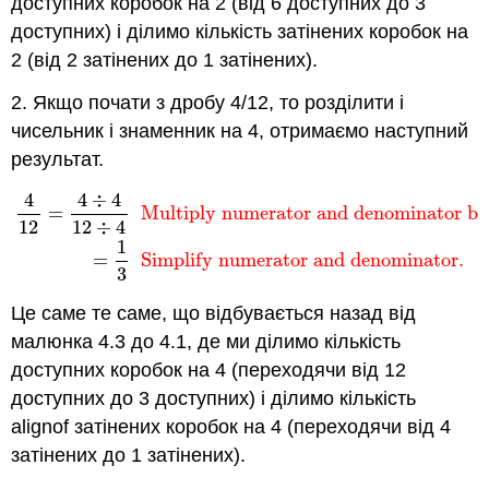
доступних коробок на 2 (від 6 доступних до 3
доступних) і ділимо кількість затінених коробок на
2 (від 2 затінених до 1 затінених).
2. Якщо почати з дробу 4/12, то розділити і
чисельник і знаменник на 4, отримаємо наступний
результат.
4
4
÷
4
4
12
=
4
÷
4
12
÷
4
Multiply numerator and denominator by 
=
Multiply numerator and denominator by
12
12
÷
4
1
=
Simplify numerator and denominator.
3
Це саме те саме, що відбувається назад від
малюнка 4.3 до 4.1, де ми ділимо кількість
доступних коробок на 4 (переходячи від 12
доступних до 3 доступних) і ділимо кількість
alignof затінених коробок на 4 (переходячи від 4
затінених до 1 затінених).