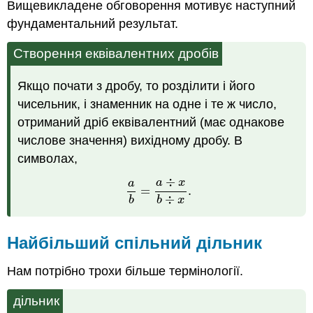
Вищевикладене обговорення мотивує наступний
фундаментальний результат.
Створення еквівалентних дробів
Якщо почати з дробу, то розділити і його
чисельник, і знаменник на одне і те ж число,
отриманий дріб еквівалентний (має однакове
числове значення) вихідному дробу. В
символах,
÷
a
a
x
=
.
a
b
=
a
÷
x
b
÷
x
.
÷
b
b
x
Найбільший спільний дільник
Нам потрібно трохи більше термінології.
дільник