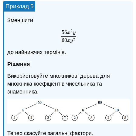
Приклад 5
Зменшити
2
56
x
y
56
x
2
y
60
x
y
2
2
60
x
y
до найнижчих термінів.
Рішення
Використовуйте множникові дерева для
множника коефіцієнтів чисельника та
знаменника.
Тепер скасуйте загальні фактори.