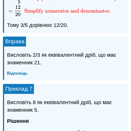
5
3
5
Multiply numerator and denominator by 4.
=
12
20
12
=
Simplify numerator and denominator.
20
Тому 3/5 дорівнює 12/20.
Вправа
Висловіть 2/3 як еквівалентний дріб, що має
знаменник 21.
Відповідь
Приклад 7
Висловіть 8 як еквівалентний дріб, що має
знаменник 5.
Рішення