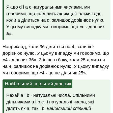
Якщо d і a є натуральними числами, ми
говоримо, що «d ділить a» якщо і тільки тоді,
коли a ділиться на d, залишок дорівнює нулю.
У цьому випадку ми говоримо, що «d - дільник
a».
Наприклад, коли 36 ділиться на 4, залишок
дорівнює нулю. У цьому випадку ми говоримо, що
«4 - дільник 36». З іншого боку, коли 25 ділиться
на 4, залишок не дорівнює нулю. У цьому випадку
ми говоримо, що «4 - це не дільник 25».
Найбільший спільний дільник
Нехай a і b - натуральні числа. Спільними
дільниками a і b є ті натуральні числа, які
ділять як a, так і b.
найбільший спільний