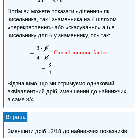
24
4
⋅
6
Потім ви можете показати «ділення» як
чисельника, так і знаменника на 6 шляхом
«перекреслення» або «скасування» a 6 в
чисельнику для 6 у знаменнику, ось так:
3
⋅
6
=
Cancel common factor.
4
⋅
6
=
3
⋅
6
4
⋅
6
Cancel common factor.
=
3
4
3
=
4
Відзначимо, що ми отримуємо однаковий
еквівалентний дріб, зменшений до найнижчих,
а саме 3/4.
Вправа
Зменшити дріб 12/18 до найнижчих показників.