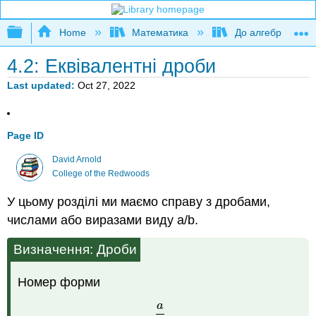
Expand/collapse global hierarchy
Home
Математика
До алгебри
4.2: Еквівалентні дроби
Last updated
Oct 27, 2022
Page ID
David Arnold
College of the Redwoods
У цьому розділі ми маємо справу з дробами,
числами або виразами виду a/b.
Визначення: Дроби
Номер форми
a
a
b