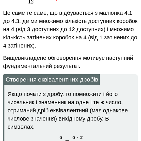
12
Це саме те саме, що відбувається з малюнка 4.1
до 4.3, де ми множимо кількість доступних коробок
на 4 (від 3 доступних до 12 доступних) і множимо
кількість затінених коробок на 4 (від 1 затінених до
4 затінених).
Вищевикладене обговорення мотивує наступний
фундаментальний результат.
Створення еквівалентних дробів
Якщо почати з дробу, то помножити і його
чисельник і знаменник на одне і те ж число,
отриманий дріб еквівалентний (має однакове
числове значення) вихідному дробу. В
символах,
⋅
a
a
x
=