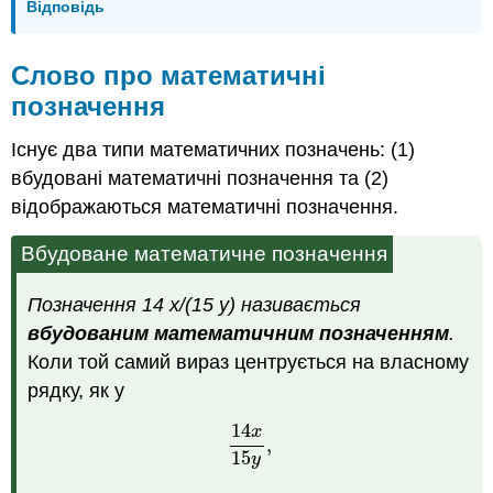
Відповідь
Слово про математичні
позначення
Існує два типи математичних позначень: (1)
вбудовані математичні позначення та (2)
відображаються математичні позначення.
Вбудоване математичне позначення
Позначення 14
х
/(15 у) називається
вбудованим математичним позначенням
.
Коли той самий вираз центрується на власному
рядку, як у
14
x
,
14
x
15
y
,
15
y