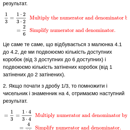
результат.
1
1
⋅
2
1
3
=
1
⋅
2
3
⋅
2
Multiply the numerator and denominator by
=
Multiply the numerator and denominator by
3
3
⋅
2
2
=
Simplify numerator and denominator.
6
Це саме те саме, що відбувається з малюнка 4.1
до 4.2, де ми подвоюємо кількість доступних
коробок (від 3 доступних до 6 доступних) і
подвоюємо кількість затінених коробок (від 1
затінених до 2 затінених).
2. Якщо почати з дробу 1/3, то помножити і
чисельник і знаменник на 4, отримаємо наступний
результат.
1
1
⋅
4
=
1
3
=
1
⋅
4
3
⋅
4
Multiply numerator and denominator by 4.
=
=
Multiply numerator and denominator by 
3
3
⋅
4
4
=
Simplify numerator and denominator.