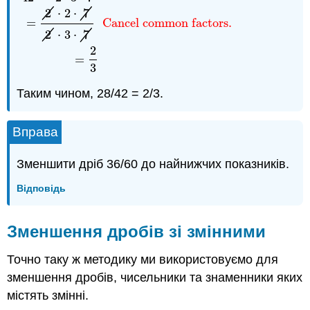
2
⋅
2
⋅
7
=
Cancel common factors.
2
⋅
3
⋅
7
2
=
3
Таким чином, 28/42 = 2/3.
Вправа
Зменшити дріб 36/60 до найнижчих показників.
Відповідь
Зменшення дробів зі змінними
Точно таку ж методику ми використовуємо для
зменшення дробів, чисельники та знаменники яких
містять змінні.