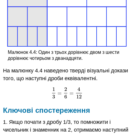
Малюнок 4.4: Один з трьох дорівнює двом з шести
дорівнює чотирьом з дванадцяти.
На малюнку 4.4 наведено тверді візуальні докази
того, що наступні дроби еквівалентні.
1
2
4
=
=
1
3
=
2
6
=
4
12
3
6
12
Ключові спостереження
1. Якщо почати з дробу 1/3, то помножити і
чисельник і знаменник на 2, отримаємо наступний