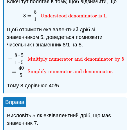
Ключ тут полягає в тому, щоб відзначити, що
8
8
=
8
1
Understood denominator is 1.
8
=
Understood denominator is 1.
1
Щоб отримати еквівалентний дріб зі
знаменником 5, доведеться помножити
чисельник і знаменник 8/1 на 5.
8
⋅
5
=
8
⋅
5
1
⋅
5
Multiply numerator and denominator by 5.
=
=
Multiply numerator and denominator by 5.
1
⋅
5
40
=
Simplify numerator and denominator.
5
Тому 8 дорівнює 40/5.
Вправа
Висловіть 5 як еквівалентний дріб, що має
знаменник 7.