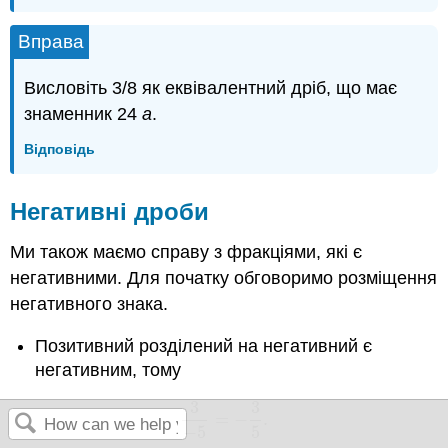
Вправа
Висловіть 3/8 як еквівалентний дріб, що має
знаменник 24
а
.
Відповідь
Негативні дроби
Ми також маємо справу з фракціями, які є
негативними. Для початку обговоримо розміщення
негативного знака.
Позитивний розділений на негативний є
негативним, тому
3
3
=
−
.
3
−
5
=
−
3
5
.
−
5
5