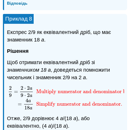
Відповідь
Приклад 8
Експрес 2/9 як еквівалентний дріб, що має
знаменник 18
а
.
Рішення
Щоб отримати еквівалентний дріб зі
знаменником 18 а
, доведеться помножити
чисельник і знаменник 2/9 на 2
a
.
2
2
⋅
2
a
2
9
=
2
⋅
2
a
9
⋅
2
a
Multiply numerator and denominator b
=
Multiply numerator and denominator b
9
9
⋅
2
a
4
a
=
Simplify numerator and denominator.
18
a
Отже, 2/9 дорівнює 4
a
/(18
a
), або
еквівалентно, (4
а
)/(18
a
).