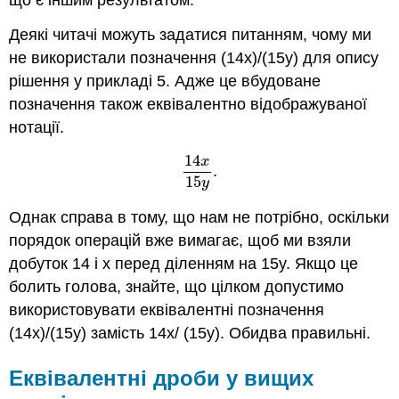
що є іншим результатом.
Деякі читачі можуть задатися питанням, чому ми
не використали позначення (14x)/(15y) для опису
рішення у прикладі 5. Адже це вбудоване
позначення також еквівалентно відображуваної
нотації.
14
x
.
14
x
15
y
.
15
y
Однак справа в тому, що нам не потрібно, оскільки
порядок операцій вже вимагає, щоб ми взяли
добуток 14 і х перед діленням на 15y. Якщо це
болить голова, знайте, що цілком допустимо
використовувати еквівалентні позначення
(14x)/(15y) замість 14x/ (15y). Обидва правильні.
Еквівалентні дроби у вищих