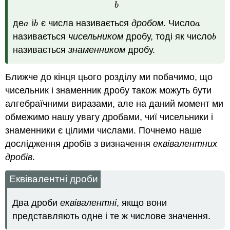
b
де
і
є числа називається
дробом
. Число
a
b
a
a
b
a
називається
чисельником
дробу, тоді як число
b
b
називається
знаменником
дробу.
Ближче до кінця цього розділу ми побачимо, що
чисельник і знаменник дробу також можуть бути
алгебраїчними виразами, але на даний момент ми
обмежимо нашу увагу дробами, чиї чисельники і
знаменники є цілими числами. Почнемо наше
дослідження дробів з визначення
еквівалентних
дробів
.
Еквівалентні дроби
Два дроби
еквівалентні
, якщо вони
представляють одне і те ж числове значення.