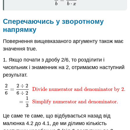
a
b
=
a
⋅
x
b
⋅
x
⋅
b
b
x
Сперечаючись у зворотному
напрямку
Повернення вищевказаного аргументу також має
значення true.
1. Якщо почати з дробу 2/6, то розділити і
чисельник і знаменник на 2, отримаємо наступний
результат.
2
2
÷
2
2
6
=
2
÷
2
6
÷
2
Divide numerator and denominator by 2.
=
=
Divide numerator and denominator by 2.
6
6
÷
2
1
=
Simplify numerator and denominator.
3
Це саме те саме, що відбувається назад від
малюнка 4.2 до 4.1, де ми ділимо кількість