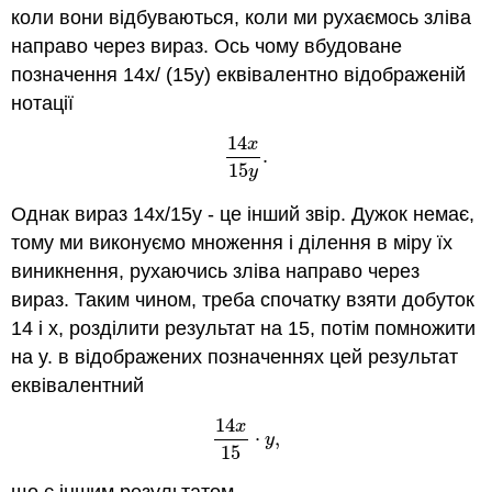
коли вони відбуваються, коли ми рухаємось зліва
направо через вираз. Ось чому вбудоване
позначення 14x/ (15y) еквівалентно відображеній
нотації
14
x
.
14
x
15
y
.
15
y
Однак вираз 14x/15y - це інший звір. Дужок немає,
тому ми виконуємо множення і ділення в міру їх
виникнення, рухаючись зліва направо через
вираз. Таким чином, треба спочатку взяти добуток
14 і х, розділити результат на 15, потім помножити
на y. в відображених позначеннях цей результат
еквівалентний
14
x
⋅
,
14
x
15
⋅
y
,
y
15