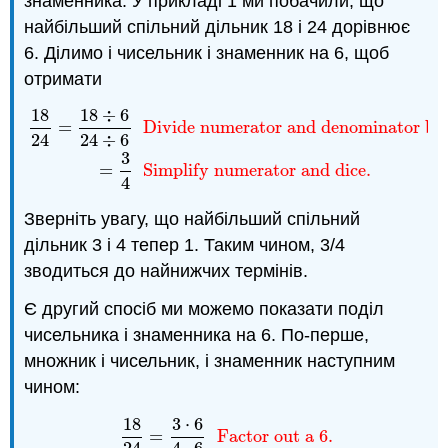
знаменника. У прикладі 1 ми побачили, що
найбільший спільний дільник 18 і 24 дорівнює
6. Ділимо і чисельник і знаменник на 6, щоб
отримати
18
18
÷
6
18
24
=
18
÷
6
24
÷
6
Divide numerator and denominator 
=
Divide numerator and denominator by 
24
24
÷
6
3
=
Simplify numerator and dice.
4
Зверніть увагу, що найбільший спільний
дільник 3 і 4 тепер 1. Таким чином, 3/4
зводиться до найнижчих термінів.
Є другий спосіб ми можемо показати поділ
чисельника і знаменника на 6. По-перше,
множник і чисельник, і знаменник наступним
чином:
18
3
⋅
6
18
24
=
3
⋅
6
4
⋅
6
Factor out a 6.
=
Factor out a 6.