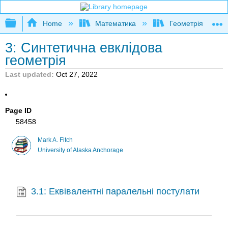
Expand/collapse global hierarchy
Home
Математика
Геометрія
3: Синтетична евклідова
геометрія
Last updated
Oct 27, 2022
Page ID
58458
Mark A. Fitch
University of Alaska Anchorage
3.1: Еквівалентні паралельні постулати