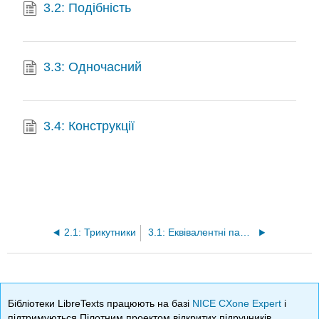
3.2: Подібність
3.3: Одночасний
3.4: Конструкції
2.1: Трикутники
3.1: Еквівалентні паралельні постулати
Бібліотеки LibreTexts працюють на базі
NICE CXone Expert
і
підтримуються Пілотним проектом відкритих підручників